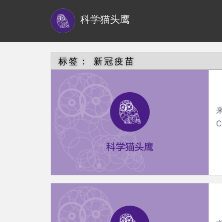
S
科学猫头鹰
k
i
p
t
标签：
新冠疫苗
o
m
a
来
i
C
n
c
o
n
t
e
n
t