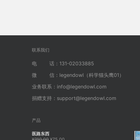
联系我们
电 话：131-02033885
微 信：legendowl（科学猫头鹰01）
业务联系：
info@legendowl.com
捐赠支持：
support@legendowl.com
产品
医路东西
原
当
¥
210.00
¥
75.00