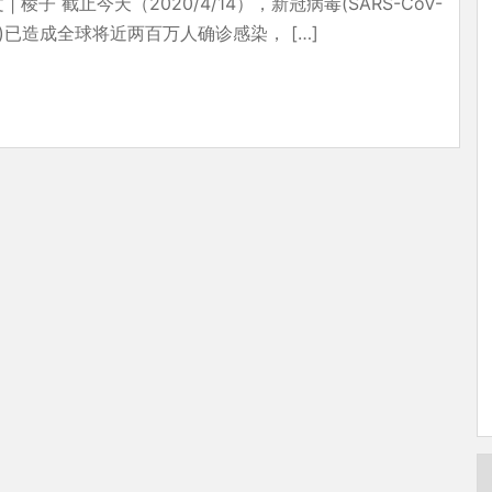
 | 棱子 截止今天（2020/4/14），新冠病毒(SARS-CoV-
2)已造成全球将近两百万人确诊感染， […]