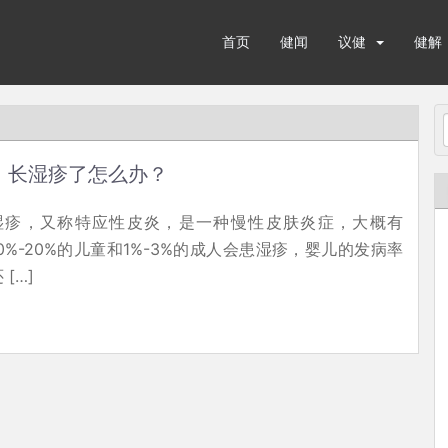
首页
健闻
议健
健解
长湿疹了怎么办？
湿疹，又称特应性皮炎，是一种慢性皮肤炎症，大概有
10%-20%的儿童和1%-3%的成人会患湿疹，婴儿的发病率
 […]