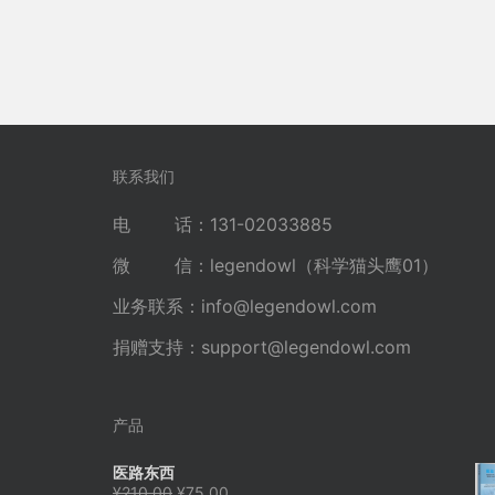
联系我们
电 话：131-02033885
微 信：legendowl（科学猫头鹰01）
业务联系：
info@legendowl.com
捐赠支持：
support@legendowl.com
产品
医路东西
原
当
¥
210.00
¥
75.00