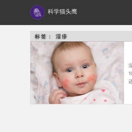
S
科学猫头鹰
k
i
p
t
标签：
湿疹
o
m
a
i
n
还
c
o
n
t
e
n
t