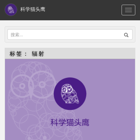
S
科学猫头鹰
TOGG
k
i
p
搜
t
索：
o
标签：
辐射
m
a
i
n
c
o
n
t
e
n
t