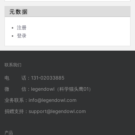
元数据
注册
登录
联系我们
电 话：131-02033885
微 信：legendowl（科学猫头鹰01）
业务联系：
info@legendowl.com
捐赠支持：
support@legendowl.com
产品