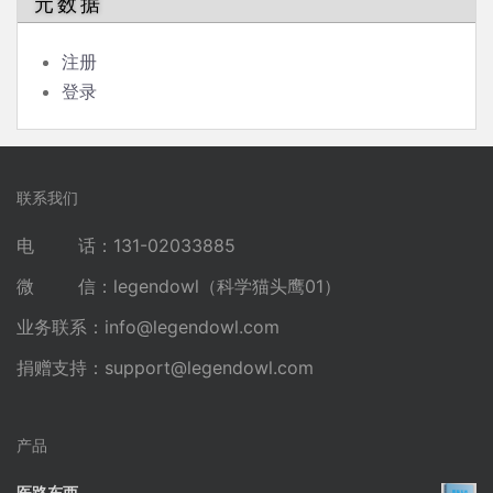
元数据
注册
登录
联系我们
电 话：131-02033885
微 信：legendowl（科学猫头鹰01）
业务联系：
info@legendowl.com
捐赠支持：
support@legendowl.com
产品
医路东西