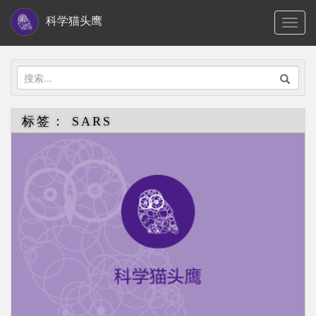
S
科学猫头鹰
TOGG
k
i
p
搜
t
索：
o
标签：
SARS
m
a
i
n
c
o
n
t
e
n
t