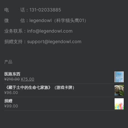
电 话：131-02033885
微 信：legendowl（科学猫头鹰01）
业务联系：
info@legendowl.com
捐赠支持：
support@legendowl.com
产品
医路东西
原
当
¥
210.00
¥
75.00
价
前
《藏于土中的生命七家族》（游戏卡牌）
为：
价
¥
96.00
¥210.00。
格
为：
捐赠
¥75.00。
¥
99.00