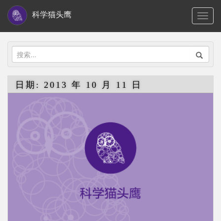
S
科学猫头鹰
TOGG
k
i
p
搜
t
索：
o
日期:
2013 年 10 月 11 日
m
a
i
n
c
o
n
t
e
n
t