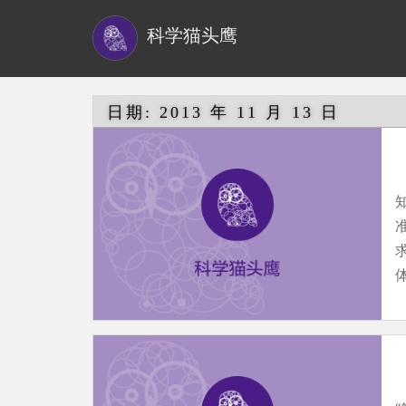
S
科学猫头鹰
k
i
p
t
日期:
2013 年 11 月 13 日
o
m
a
知
i
n
c
o
n
t
e
n
t