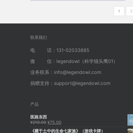
文
1
2
章
分
页
联系我们
电 话：131-02033885
微 信：legendowl（科学猫头鹰01）
业务联系：
info@legendowl.com
捐赠支持：
support@legendowl.com
产品
医路东西
原
当
¥
210.00
¥
75.00
价
前
《藏于土中的生命七家族》（游戏卡牌）
为：
价