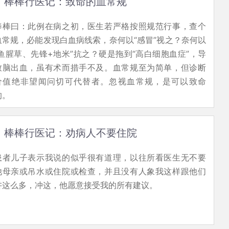
棒棒行医记：致命的血常规
棒棒曰：此例在病之初，医生若严格按照规范行事，查个
血常规，必能发现白血病线索，奈何以“感冒”视之？奈何以
“鱼腥草、先锋+地米”抗之？硬是拖到“高白细胞血症”，导
致脑出血，虽有术而措手不及。血常规至为简单，但诊断
价值绝非望闻问切可代替者。忽视血常规，是可以致命
的。
棒棒行医记：劝病人不要住院
患者儿子表示我说的似乎很有道理，以往所看医生无不要
他母亲或吊水或住院或检查，并且没有人象我这样跟他们
讲这么多，冲这，他愿意接受我的所有建议。