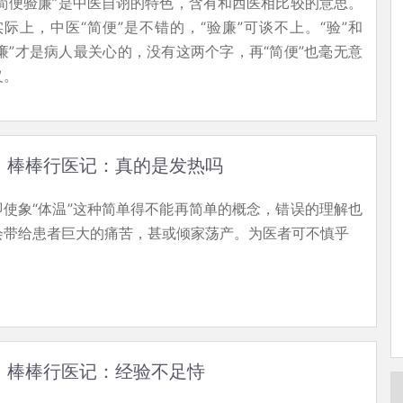
“简便验廉”是中医自诩的特色，含有和西医相比较的意思。
实际上，中医“简便”是不错的，“验廉”可谈不上。“验”和
“廉”才是病人最关心的，没有这两个字，再“简便”也毫无意
义。
棒棒行医记：真的是发热吗
即使象“体温”这种简单得不能再简单的概念，错误的理解也
会带给患者巨大的痛苦，甚或倾家荡产。为医者可不慎乎
棒棒行医记：经验不足恃