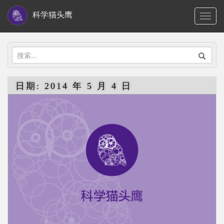
S
科学猫头鹰
TOGG
k
i
p
搜
t
索：
o
日期:
2014 年 5 月 4 日
m
a
i
n
c
o
n
t
e
n
t