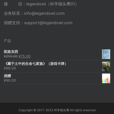
微 信：legendowl（科学猫头鹰01）
业务联系：
info@legendowl.com
捐赠支持：
support@legendowl.com
产品
医路东西
原
当
¥
210.00
¥
75.00
价
前
《藏于土中的生命七家族》（游戏卡牌）
为：
价
¥
96.00
¥210.00。
格
为：
捐赠
¥75.00。
¥
99.00
Copyright © 2017-2023 科学猫头鹰 All rights reserved