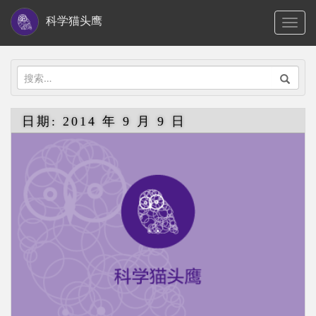
S
科学猫头鹰
TOGG
k
i
p
搜
t
索：
o
日期:
2014 年 9 月 9 日
m
a
i
n
c
o
n
t
e
n
t