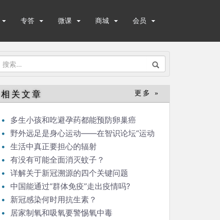
专答
微课
商城
会员
搜
索：
相关文章
更多 »
多生小孩和吃避孕药都能预防卵巢癌
野外远足是身心运动——在智识论坛“运动
与健康”的发言
生活中真正要担心的辐射
有没有可能全面消灭蚊子？
详解关于新冠溯源的四个关键问题
中国能通过“群体免疫”走出疫情吗?
新冠感染何时用抗生素？
居家制氧和吸氧要警惕氧中毒