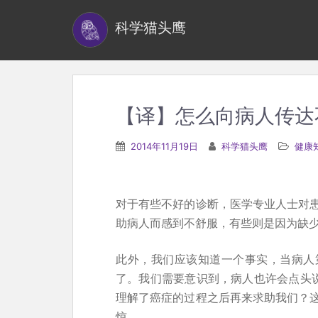
S
科学猫头鹰
k
i
p
t
o
【译】怎么向病人传达
m
a
2014年11月19日
科学猫头鹰
健康
i
n
c
对于有些不好的诊断，医学专业人士对
o
助病人而感到不舒服，有些则是因为缺
n
t
此外，我们应该知道一个事实，当病人
e
了。我们需要意识到，病人也许会点头说
n
理解了癌症的过程之后再来求助我们？
t
惊。