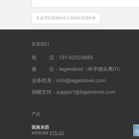
文
处理疫苗接种信任危机的美国经验
章
导
航
联系我们
电 话：131-02033885
微 信：legendowl（科学猫头鹰01）
业务联系：
info@legendowl.com
捐赠支持：
support@legendowl.com
产品
医路东西
原
当
¥
210.00
¥
75.00
价
前