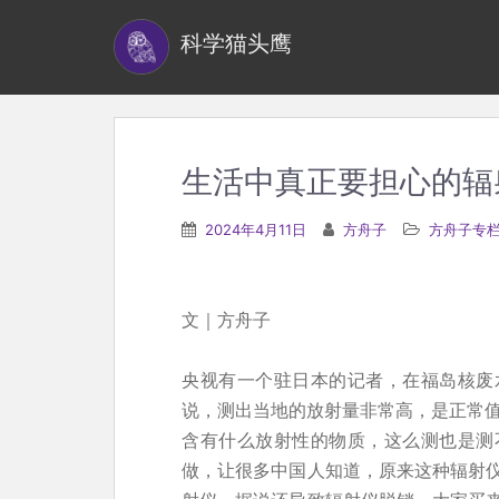
S
科学猫头鹰
k
i
p
t
o
生活中真正要担心的辐
m
a
2024年4月11日
方舟子
方舟子专
i
n
c
文｜方舟子
o
n
央视有一个驻日本的记者，在福岛核废
t
说，测出当地的放射量非常高，是正常值
e
含有什么放射性的物质，这么测也是测
n
做，让很多中国人知道，原来这种辐射
t