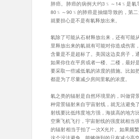
肺癌。肺癌的病例大约3﹪～14﹪是
80﹪～90﹪的肺癌是抽烟导致的，第
就要担心是不是有氡释放出来。
氡除了可能从石材释放出来，还有可能
里释放出来的氡就有可能对你造成伤害
含量是不是超标了。美国这边卖房子，
如果你住在平房或者一楼、二楼，最好
要采取一些减低氡的浓度的措施。比如
都是为了尽量减少房间里氡的浓度。
氡之类的辐射是自然环境里的，叫做背
种背景辐射来自宇宙射线，就无法避免
射线要比低纬度地方强，海拔高的地方
空乘飞机飞行，宇宙射线的强度就相当强
的辐射相当于拍了一次X光片。如果频
这个没法避免，能够做到的只有减少高