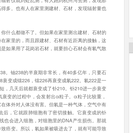
来辐射仪就到处乱测，有人跑到杭州湾去测，发现那
高得多。也有人在家里测建材、石材，发现辐射量也
，你什么都做不了。但如果在家里测出建材、石材的
待在家里的，而且跟建材、石材有近距离的接触，这
别是如果用了花岗岩石材，就要担心石材会有氡气散
8。铀238的半衰期非常长，有40多亿年，只要石
衰变成镭226，镭226再衰变成氡222。氡222是一
短，几天后就都衰变成了钋210。钋210进一步衰变
氡衰变的过程中，会发射出α粒子。α粒子比较重，
它在体外对人体没有害。但氡是一种气体，空气中有
去后，它就跟肺细胞有了密切接触。它衰变成的钋
射线也会进入细胞，对细胞里的DNA产生损伤。那就
导致癌变。所以，氡如果被吸进去了，就有可能导致