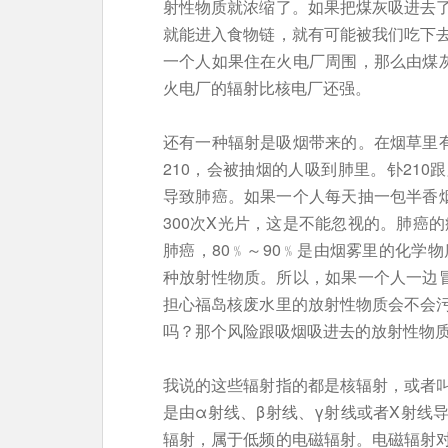
射性物质就浓缩了。如果把煤灰吸进去
就能进入食物链，就有可能被我们吃下
一个人如果住在火电厂周围，那么由煤灰
火电厂的辐射比核电厂还强。
还有一种辐射是吸烟带来的。在烟草里有
210，会被抽烟的人吸到肺里。钋21
导致肺癌。如果一个人每天抽一包半香烟
300次X光片，这是不能忽视的。肺癌的
肺癌，80﹪～90﹪是由烟雾里的化学物
种放射性物质。所以，如果一个人一边冒
担心福岛核废水里的放射性物质会不会
吗？那个风险跟吸烟吸进去的放射性物
我说的这些辐射指的都是核辐射，或者
是由α射线、β射线、γ射线或者X射线
辐射，属于低频的电磁辐射。电磁辐射