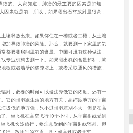
氡导致的。大家知道，肺癌的最主要的因素是抽烟，
二大因素就是氡。所以，如果测出石材放射量很高，
从土壤释放出来。如果你住在一楼或者二楼，从土壤
，增加导致肺癌的风险。那么，就要测一下家里的氡
通常都要测房间里氡的含量。中国可没有这种做法，
是找专业机构去测一下。如果测出氡的含量超标，就
把地板或者墙壁的缝隙堵上，或者采取通风的措施，
景辐射，必要的时候可以设法降低它的浓度。还有一
了。它的强弱跟生活的地方有关，高纬度地方的宇宙
比海拔低的地方强，只不过强弱差别不大。但是在高
了。坐飞机在高空飞行10个小时，从宇宙射线受到
繁坐飞机长途旅行，要注意受到的宇宙射线辐射。但
空飞行，改用别的交通工具：坐高铁或者开车。