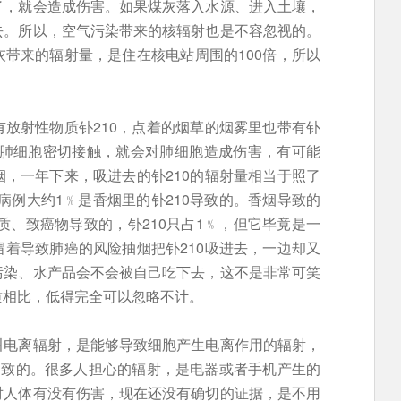
了，就会造成伤害。如果煤灰落入水源、进入土壤，
去。所以，空气污染带来的核辐射也是不容忽视的。
带来的辐射量，是住在核电站周围的100倍，所以
放射性物质钋210，点着的烟草的烟雾里也带有钋
0跟肺细胞密切接触，就会对肺细胞造成伤害，有可能
，一年下来，吸进去的钋210的辐射量相当于照了
病例大约1﹪是香烟里的钋210导致的。香烟导致的
质、致癌物导致的，钋210只占1﹪，但它毕竟是一
着导致肺癌的风险抽烟把钋210吸进去，一边却又
污染、水产品会不会被自己吃下去，这不是非常可笑
质相比，低得完全可以忽略不计。
叫电离辐射，是能够导致细胞产生电离作用的辐射，
导致的。很多人担心的辐射，是电器或者手机产生的
对人体有没有伤害，现在还没有确切的证据，是不用