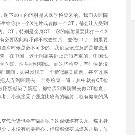
，剩下20﹪的辐射是从医学检查来的。我们去医院
生给你拍一个X光片或者做一个CT，都会让人受到
。CT，特别是全身CT，它的辐射量要比拍一个X
没有必要因此就吓得不敢去拍片、去做CT了。如果要
检查有时候是必不可少的。我们应该注意的是那些没
检查。在中国，这个问题实际上是很严重的。中国现
因为医院、医生能够赚钱。而这些检查，有时候是没
零”期间，如果发现了一个新冠感染病例，甚至连感
把人弄到医院去，全身检查一遍，其中就有CT检
被怀疑感染了新冠，都给弄到医院里去做CT检查。
触者、小孩接受了强度比较高的辐射，就有健康的风
么空气污染也会有辐射呢？这跟烧煤有关系。煤本身
很少，本没有必要担心，但煤燃烧变成煤灰之后，放