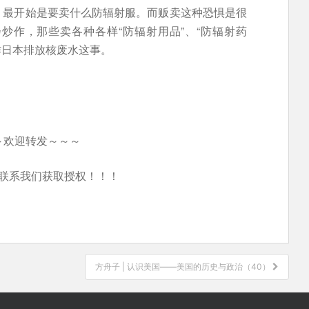
，最开始是要卖什么防辐射服。而贩卖这种恐惧是很
炒作，那些卖各种各样“防辐射用品”、“防辐射药
作日本排放核废水这事。
～欢迎转发～～～
联系我们获取授权！！！
方舟子 | 认识美国——美国的历史与政治（40）