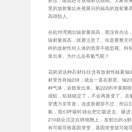
射仪，据说还导致辐射仪脱销。大家买
里的放射量比央视展示的福岛的放射量
高得惊人。
在杭州湾测出辐射量很高，那没有办法
辐射量很高，就要注意了。你是要整天
样的放射性对人体的危害不能忽视。特
发出来。为什么会有氡气呢？
花岗岩这种石材往往含有放射性核素铀23
材里含有铀238，就会一直在那里。铀238
种气体，会散发出来。氡222的半衰期很
成铅，铅就稳定了，不会再衰变了。在
穿透力非常差，连皮肤都穿不过，所以
氡，我们呼吸时就会把它吸进去。吸进
210就会沉淀在肺细胞上，发射出的α
有可能导致基因突变，基因突变就可能