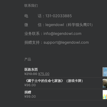
航
联系我们
电 话：131-02033885
微 信：legendowl（科学猫头鹰01）
业务联系：
info@legendowl.com
捐赠支持：
support@legendowl.com
产品
医路东西
原
当
¥
210.00
¥
75.00
价
前
《藏于土中的生命七家族》（游戏卡牌）
为：
价
¥
96.00
¥210.00。
格
为：
捐赠
¥75.00。
¥
99.00