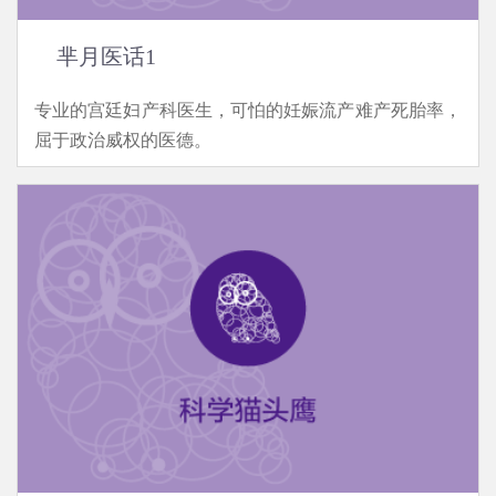
芈月医话1
专业的宫廷妇产科医生，可怕的妊娠流产难产死胎率，
屈于政治威权的医德。