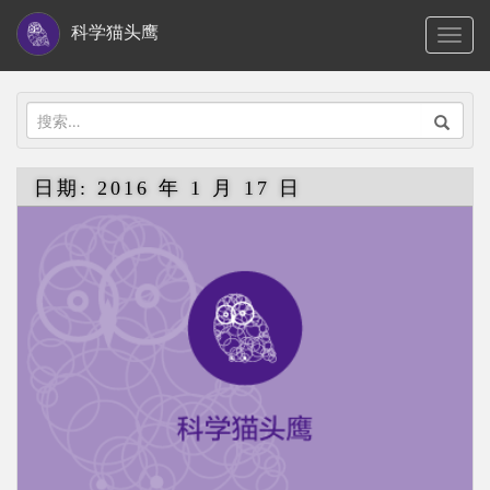
S
科学猫头鹰
TOGG
k
i
p
搜
t
索：
o
日期:
2016 年 1 月 17 日
m
a
i
n
c
o
n
t
e
n
t