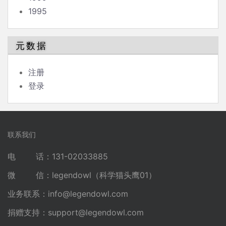
1995
元数据
注册
登录
联系我们
电 话：131-02033885
微 信：legendowl（科学猫头鹰01）
业务联系：
info@legendowl.com
捐赠支持：
support@legendowl.com