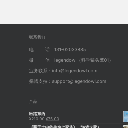
联系我们
电 话：131-02033885
微 信：legendowl（科学猫头鹰01）
业务联系：
info@legendowl.com
捐赠支持：
support@legendowl.com
产品
医路东西
原
当
¥
210.00
¥
75.00
价
前
《藏于土中的生命七家族》（游戏卡牌）