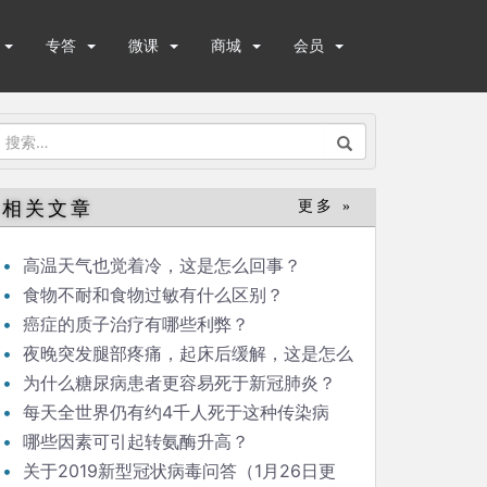
专答
微课
商城
会员
搜
索：
相关文章
更多 »
高温天气也觉着冷，这是怎么回事？
食物不耐和食物过敏有什么区别？
癌症的质子治疗有哪些利弊？
夜晚突发腿部疼痛，起床后缓解，这是怎么
回事？
为什么糖尿病患者更容易死于新冠肺炎？
每天全世界仍有约4千人死于这种传染病
哪些因素可引起转氨酶升高？
关于2019新型冠状病毒问答（1月26日更