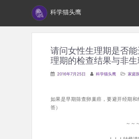
S
科学猫头鹰
k
i
p
t
o
请问女性生理期是否能进
m
理期的检查结果与非生
a
i
2016年7月25日
科学猫头鹰
家庭
n
c
o
如果是早期筛查卵巢癌，要避开经期和经
n
答）
t
e
～～
n
t
！！！转载请