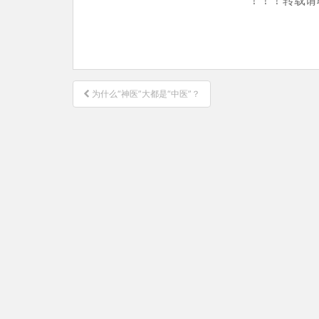
文
为什么“神医”大都是“中医”？
章
导
航