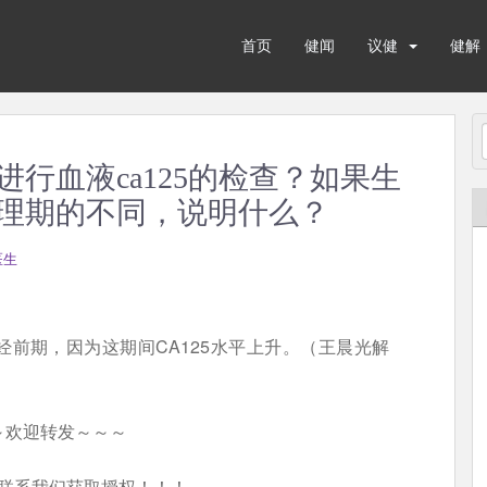
首页
健闻
议健
健解
行血液ca125的检查？如果生
理期的不同，说明什么？
医生
前期，因为这期间CA125水平上升。（王晨光解
～欢迎转发～～～
联系我们获取授权！！！