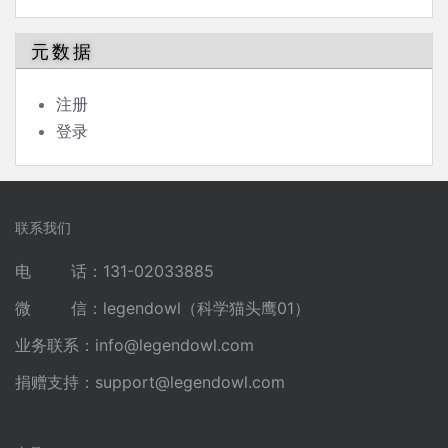
元数据
注册
登录
联系我们
电 话：131-02033885
微 信：legendowl（科学猫头鹰01）
业务联系：
info@legendowl.com
捐赠支持：
support@legendowl.com