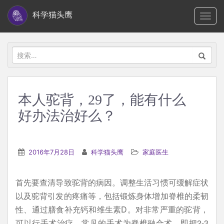
S
科学猫头鹰
TOGG
k
i
p
搜
t
索：
o
m
本人驼背，29了，能有什么
a
好办法治好么？
i
n
c
2016年7月28日
科学猫头鹰
家庭医生
o
n
t
首先要查清导致驼背的病因。调整生活习惯可缓解症状
e
以及驼背引发的疼痛等，包括锻炼身体增加脊椎的柔韧
n
性、通过膳食补充钙和维生素D。对非常严重的驼背，
t
可以行手术治疗，常见的手术为脊椎融合术，即把2-3