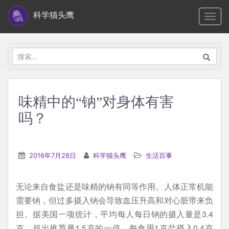
S
科学猫头鹰
TOGG
k
i
p
搜
t
索：
o
m
味精中的“钠”对身体有害
a
吗？
i
n
c
2016年7月28日
科学猫头鹰
生活百事
o
n
t
无论来自食盐还是味精的钠有同等作用。人体正常机能
e
需要钠，但过多摄入钠会导致血压升高和对心脏带来负
n
担。据美国一项统计，平均每人每日钠的摄入量是3.4
t
克，超出推荐量1.5克的一倍。每食用1克盐摄入0.4克