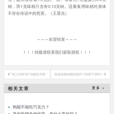
钠，而1克味精只含有0.13克钠。适量食用味精对身体
不存在传说中的危害。（王晨光）
～～～欢迎转发～～～
！！！转载请联系我们获取授权！！！
文
“长江女神”的“功能性灭绝”
卸妆油真的能卸妆吗？卸得干净吗？
章
导
相关文章
更多 »
航
狗能不能吃巧克力？
喜欢吃猪血做的菜，有什么害处吗？