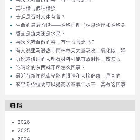
真结婚与假结婚照
苦瓜是否对人体有害？
生命的最后阶段——临终护理（姑息治疗和临终关
怀）
番茄是蔬菜还是水果？
喜欢吃猪血做的菜，有什么害处吗？
有人说亚马逊热带雨林每天大量吸收二氧化碳，释
放氧气，对人类生存意义重大，是这样吗？
听说装修用的大理石材料可能有放射性，该怎么
办？
吃喝冷的东西就牙疼怎么回事？
最近有新闻说蓝光影响眼睛和大脑健康，是真的
吗？
家里养些植物可以提高居室氧气水平，真有这回事
吗？
归档
2026
2025
2024