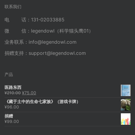
联系我们
电 话：131-02033885
微 信：legendowl（科学猫头鹰01）
业务联系：
info@legendowl.com
捐赠支持：
support@legendowl.com
产品
医路东西
原
当
¥
210.00
¥
75.00
价
前
《藏于土中的生命七家族》（游戏卡牌）
为：
价
¥
96.00
¥210.00。
格
为：
捐赠
¥75.00。
¥
99.00