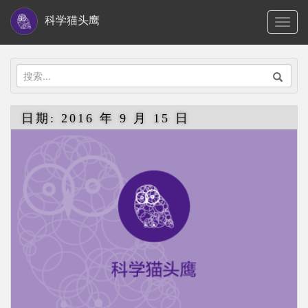
S
科学猫头鹰
TOGG
k
i
p
搜
t
索：
o
日期:
2016 年 9 月 15 日
m
a
i
n
c
o
n
t
e
n
t