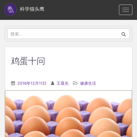
S
科学猫头鹰
TOGG
k
i
p
搜
t
索：
o
m
鸡蛋十问
a
i
n
2016年12月11日
王晨光
健康生活
c
o
n
t
e
n
t