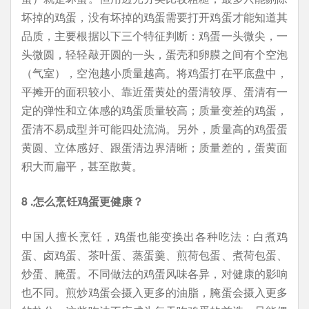
坏掉的鸡蛋，没有坏掉的鸡蛋需要打开鸡蛋才能知道其
品质，主要根据以下三个特征判断：鸡蛋一头微尖，一
头微圆，轻轻敲开圆的一头，蛋壳和卵膜之间有个空泡
（气室），空泡越小质量越高。将鸡蛋打在平底盘中，
平摊开的面积较小、靠近蛋黄处的蛋清较厚、蛋清有一
定的弹性和立体感的鸡蛋质量较高；质量变差的鸡蛋，
蛋清不易成型并可能四处流淌。另外，质量高的鸡蛋蛋
黄圆、立体感好、跟蛋清边界清晰；质量差的，蛋黄面
积大而扁平，甚至散黄。
8 .怎么烹饪鸡蛋更健康？
中国人擅长烹饪，鸡蛋也能变换出各种吃法：白煮鸡
蛋、卤鸡蛋、茶叶蛋、蒸蛋羹、煎荷包蛋、煮荷包蛋、
炒蛋、腌蛋。不同做法的鸡蛋风味各异，对健康的影响
也不同。煎炒鸡蛋会摄入更多的油脂，腌蛋会摄入更多