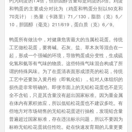
约为鸡蛋的1.4倍，但胆固醇含量却是鸡蛋的3倍。鸡蛋
和鸭蛋的主要成分对比为（鸡蛋和鸭蛋分别以50克和
70克计）：热量（卡路里）71／130，脂肪（克）5／
10，胆固醇（毫克）211/619，蛋白质（克）6／9。
鸭蛋所有做法中，对健康危害最大的当属松花蛋。传统
工艺做松花蛋，要将碱、石灰、盐、草木灰等混合在一
起，形成一个强碱的环境，导致鸭蛋成分变性，生成硫
化氢和氨等有气味的物质。这些特殊气味混合构成了所
谓的特殊风味。为了在蛋清表面形成漂亮的松花，传统
工艺中还要加入黄丹粉（即氧化铅），铅对人体组织的
损伤是非常明确的。即便市面上的无铅松花蛋也不是完
全不含铅，只是其含量没有超出国家标准。因为重金属
在体内有累积效应，所以低铅松花蛋也不建议多吃。有
些地方对市场销售的无铅松花蛋进行抽检，发现铅含量
普遍超过国家标准，存在违法标示问题，所以不要因为
标称无铅松花蛋就任性吃。处在快速发育期的儿童更要