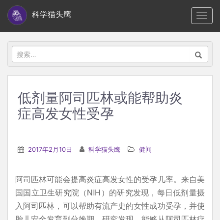
S
科学猫头鹰
TOGG
k
i
p
搜
t
索：
o
m
低剂量阿司匹林或能帮助炎
a
症高发女性受孕
i
n
c
2017年2月10日
科学猫头鹰
健闻
o
n
t
阿司匹林可能会提高炎症高发女性的受孕几率。来自美
e
国国立卫生研究院（NIH）的研究发现，每日低剂量摄
n
入阿司匹林，可以帮助有流产史的女性成功受孕，并使
t
胎儿安全发育到分娩期。研究发现，能够从阿司匹林疗