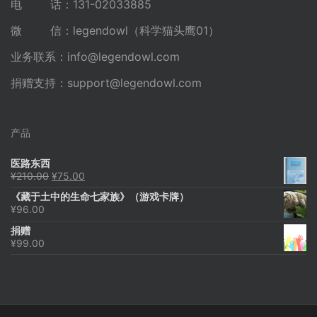
电 话：131-02033885
微 信：legendowl（科学猫头鹰01）
业务联系：
info@legendowl.com
捐赠支持：
support@legendowl.com
产品
医路东西
原
当
¥
210.00
¥
75.00
价
前
《藏于土中的生命七家族》（游戏卡牌）
为：
价
¥
96.00
¥210.00。
格
为：
捐赠
¥75.00。
¥
99.00