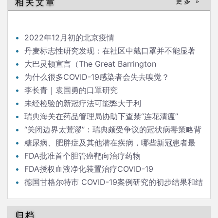
相关文章
更多 »
航
2022年12月初的北京疫情
丹麦标志性研究发现：在社区中戴口罩并不能显著
降低（新冠）感染率
大巴灵顿宣言（The Great Barrington
Declaration）
为什么很多COVID-19感染者会失去嗅觉？
李长青｜袁国勇的口罩研究
未经检验的新冠疗法可能弊大于利
瑞典海关在药品管理局协助下查禁“连花清瘟”
“关闭边界太荒谬”：瑞典颇受争议的冠状病毒策略背
后的流行病学家
糖尿病、肥胖症及其他潜在疾病，哪些新冠患者最
危险？
FDA批准首个胆管癌靶向治疗药物
FDA授权血液净化装置治疗COVID-19
德国甘格尔特市 COVID-19案例研究的初步结果和结
论
归档