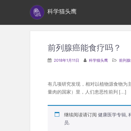
S
科学猫头鹰
k
i
p
t
o
前列腺癌能食疗吗？
m
a
2018年1月11日
科学猫头鹰
前列腺
i
n
c
有几项研究发现，相对以植物源食物为
o
量肉的国家）里，人们患恶性前列 […]
n
t
e
继续阅读请订阅
健康医学专辑
,
n
员
.
t