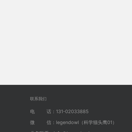
联系我们
电 话：131-02033885
微 信：legendowl（科学猫头鹰01）