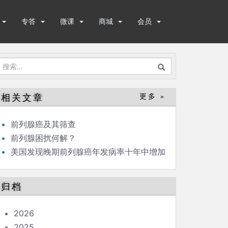
专答
微课
商城
会员
搜
索：
相关文章
更多 »
前列腺癌及其筛查
前列腺困扰何解？
美国发现晚期前列腺癌年发病率十年中增加
了72%!
归档
2026
2025