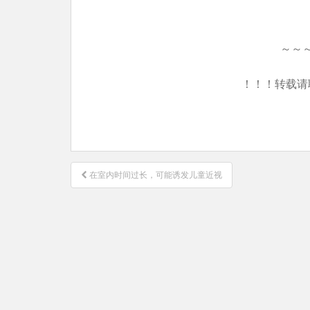
～～
！！！转载请
文
在室内时间过长，可能诱发儿童近视
章
导
航