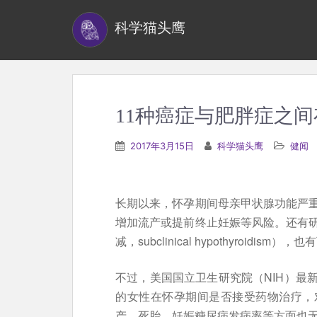
S
科学猫头鹰
k
i
p
t
o
11种癌症与肥胖症之
m
a
2017年3月15日
科学猫头鹰
健闻
i
n
c
长期以来，怀孕期间母亲甲状腺功能严
o
增加流产或提前终止妊娠等风险。还有
n
减，subclinical hypothyroidi
t
e
不过，美国国立卫生研究院（NIH）最
n
的女性在怀孕期间是否接受药物治疗，
t
产、死胎、妊娠糖尿病发病率等方面也