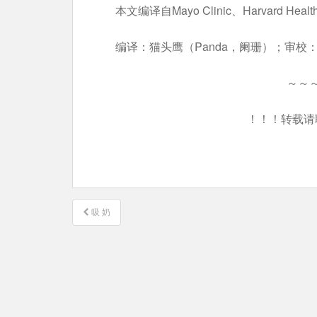
本文编译自Mayo Clinic、Harvard 
编译：猫头鹰（Panda，阑珊）；审校
～～
！！！转载请
文
吸 奶
章
导
航