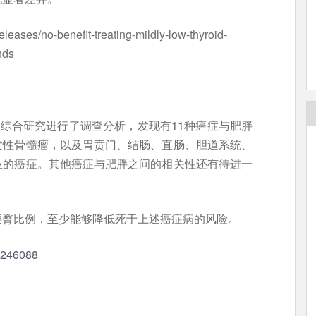
leases/no-benefit-treating-mildly-low-thyroid-
nds
项综合研究进行了调查分析，发现有11种癌症与肥胖
发性骨髓瘤，以及胃贲门、结肠、直肠、胆道系统、
位的癌症。其他癌症与肥胖之间的相关性还有待进一
腰臀比例，至少能够降低死于上述癌症病的风险。
28246088