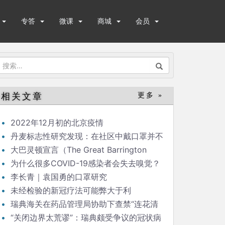
专答
微课
商城
会员
搜
索：
相关文章
更多 »
2022年12月初的北京疫情
丹麦标志性研究发现：在社区中戴口罩并不
能显著降低（新冠）感染率
大巴灵顿宣言（The Great Barrington
Declaration）
为什么很多COVID-19感染者会失去嗅觉？
李长青｜袁国勇的口罩研究
未经检验的新冠疗法可能弊大于利
瑞典海关在药品管理局协助下查禁“连花清
瘟”
“关闭边界太荒谬”：瑞典颇受争议的冠状病