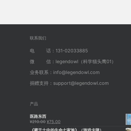
联系我们
电 话：131-02033885
微 信：legendowl（科学猫头鹰01）
业务联系：
info@legendowl.com
捐赠支持：
support@legendowl.com
产品
医路东西
原
当
¥
210.00
¥
75.00
价
前
《藏于土中的生命七家族》（游戏卡牌）