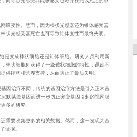
受，而锥形光感受器能够感受色彩并在光线充足的条
视网膜变性。然而，因为棒状光感器还为锥体感受器
，棒状光感受器死亡也可导致锥体变性而最终失明。
细胞是变成棒状细胞还是锥体细胞。研究人员利用新
默后，棒状细胞则获得了一些锥状细胞的特性，虽然不
胞提供结构和营养支持，从而防止了最后失明。
规基因治疗不同，传统的基因治疗方法是引入正常基
过沉默某些基因而进一步防止突变基因引起的视网膜
行更多的研究。
立，还需要收集更多的相关数据。然而，这一发现为基
供了证据。