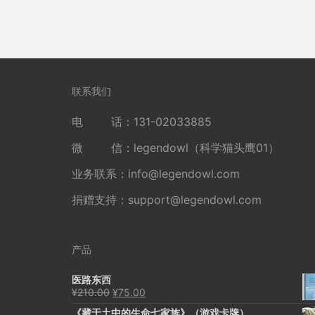
联系我们
电 话：131-02033885
微 信：legendowl（科学猫头鹰01）
业务联系：
info@legendowl.com
捐赠支持：
support@legendowl.com
产品
医路东西
原
当
¥
210.00
¥
75.00
价
前
《藏于土中的生命七家族》（游戏卡牌）