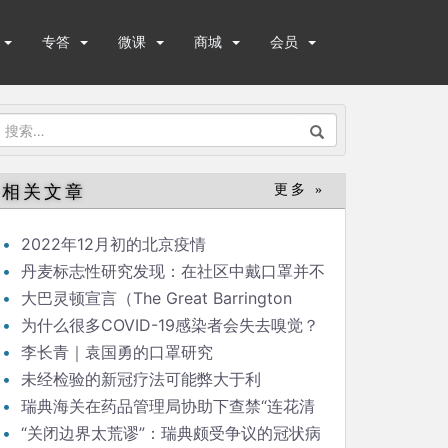
专答
微课
商城
会员
搜
索：
相关文章
更多 »
2022年12月初的北京疫情
丹麦标志性研究发现：在社区中戴口罩并不
能显著降低（新冠）感染率
大巴灵顿宣言（The Great Barrington
Declaration）
为什么很多COVID-19感染者会失去嗅觉？
李长青｜袁国勇的口罩研究
未经检验的新冠疗法可能弊大于利
瑞典海关在药品管理局协助下查禁“连花清
瘟”
“关闭边界太荒谬”：瑞典颇受争议的冠状病