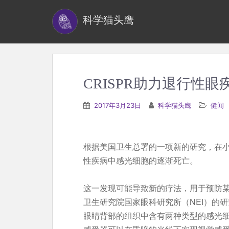
S
科学猫头鹰
k
i
p
t
o
CRISPR助力退行性眼
m
a
2017年3月23日
科学猫头鹰
健闻
i
n
c
根据美国卫生总署的一项新的研究，在小
o
性疾病中感光细胞的逐渐死亡。
n
t
这一发现可能导致新的疗法，用于预防
e
卫生研究院国家眼科研究所（NEI）的研
n
眼睛背部的组织中含有两种类型的感光
t