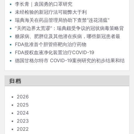
李长青｜袁国勇的口罩研究
未经检验的新冠疗法可能弊大于利
瑞典海关在药品管理局协助下查禁“连花清瘟”
“关闭边界太荒谬”：瑞典颇受争议的冠状病毒策略背
后的流行病学家
糖尿病、肥胖症及其他潜在疾病，哪些新冠患者最
危险？
FDA批准首个胆管癌靶向治疗药物
FDA授权血液净化装置治疗COVID-19
德国甘格尔特市 COVID-19案例研究的初步结果和结
论
归档
2026
2025
2024
2023
2022