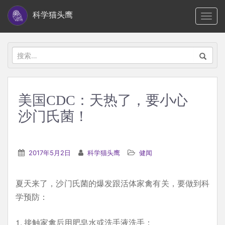
S
科学猫头鹰
TOGG
k
i
p
搜
t
索：
o
m
美国CDC：天热了，要小心
a
沙门氏菌！
i
n
c
2017年5月2日
科学猫头鹰
健闻
o
n
t
夏天来了，沙门氏菌的爆发跟活体家禽有关，要做到科
e
学预防：
n
1. 接触家禽后用肥皂水或洗手液洗手；
t