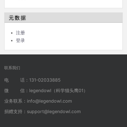
元数据
注册
登录
联系我们
电 话：131-02033885
微 信：legendowl（科学猫头鹰01）
业务联系：
info@legendowl.com
捐赠支持：
support@legendowl.com