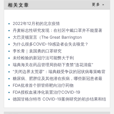
相关文章
更多 »
2022年12月初的北京疫情
丹麦标志性研究发现：在社区中戴口罩并不能显著
降低（新冠）感染率
大巴灵顿宣言（The Great Barrington
Declaration）
为什么很多COVID-19感染者会失去嗅觉？
李长青｜袁国勇的口罩研究
未经检验的新冠疗法可能弊大于利
瑞典海关在药品管理局协助下查禁“连花清瘟”
“关闭边界太荒谬”：瑞典颇受争议的冠状病毒策略背
后的流行病学家
糖尿病、肥胖症及其他潜在疾病，哪些新冠患者最
危险？
FDA批准首个胆管癌靶向治疗药物
FDA授权血液净化装置治疗COVID-19
德国甘格尔特市 COVID-19案例研究的初步结果和结
论