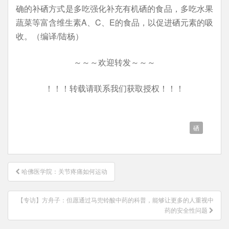
确的补硒方式是多吃强化补充有机硒的食品，多吃水果
蔬菜等富含维生素A、C、E的食品，以促进硒元素的吸
收。（编译/陆杨）
～～～欢迎转发～～～
！！！转载请联系我们获取授权！！！
硒
文
哈佛医学院：关节疼痛如何运动
章
导
【专访】方舟子：但愿通过马兜铃酸中药的科普，能够让更多的人重视中
航
药的安全性问题