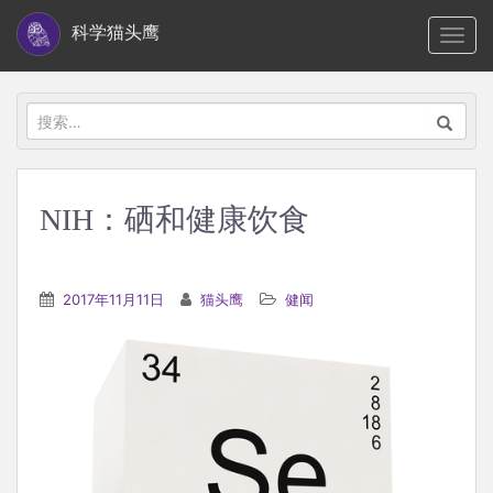
S
科学猫头鹰
TOGG
k
i
p
搜
t
索：
o
m
NIH：硒和健康饮食
a
i
n
2017年11月11日
猫头鹰
健闻
c
o
n
t
e
n
t