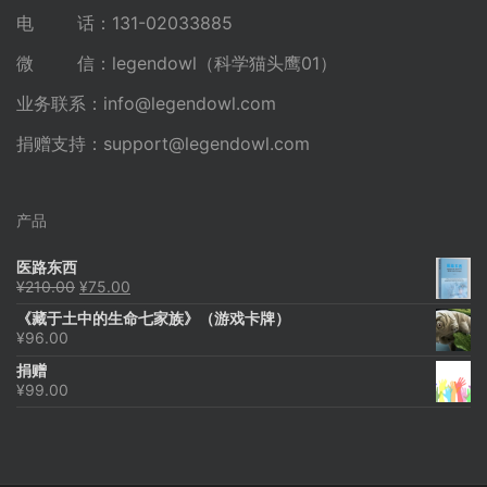
电 话：131-02033885
微 信：legendowl（科学猫头鹰01）
业务联系：
info@legendowl.com
捐赠支持：
support@legendowl.com
产品
医路东西
原
当
¥
210.00
¥
75.00
价
前
《藏于土中的生命七家族》（游戏卡牌）
为：
价
¥
96.00
¥210.00。
格
为：
捐赠
¥75.00。
¥
99.00