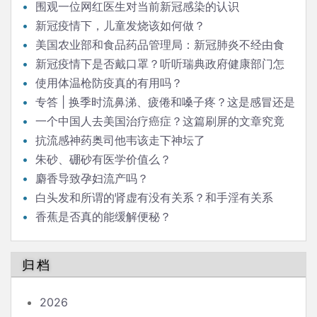
围观一位网红医生对当前新冠感染的认识
新冠疫情下，儿童发烧该如何做？
美国农业部和食品药品管理局：新冠肺炎不经由食
品或食品包装传播
新冠疫情下是否戴口罩？听听瑞典政府健康部门怎
么说
使用体温枪防疫真的有用吗？
专答 | 换季时流鼻涕、疲倦和嗓子疼？这是感冒还是
过敏？
一个中国人去美国治疗癌症？这篇刷屏的文章究竟
该怎么解读
抗流感神药奥司他韦该走下神坛了
朱砂、硼砂有医学价值么？
麝香导致孕妇流产吗？
白头发和所谓的肾虚有没有关系？和手淫有关系
吗？手淫到底有没有害？中医所谓的肾虚症状是什么原
香蕉是否真的能缓解便秘？
因，怎么治疗？
归档
2026