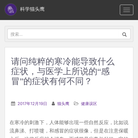
S
科学猫头鹰
TOGG
k
i
p
搜
t
索：
o
m
请问纯粹的寒冷能导致什么
a
症状，与医学上所说的“感
i
n
冒”的症状有何不同？
c
o
n
2017年12月19日
猫头鹰
健康误区
t
e
在寒冷的刺激下，人体能够出现一些自然反应，比如说
n
流鼻涕、打喷嚏，和感冒的症状很像，但是在注意保暖
t