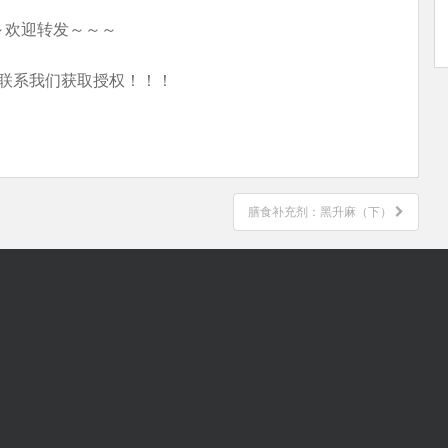
～欢迎转发～～～
联系我们获取授权！！！
膳食补充剂：黑升麻（下）