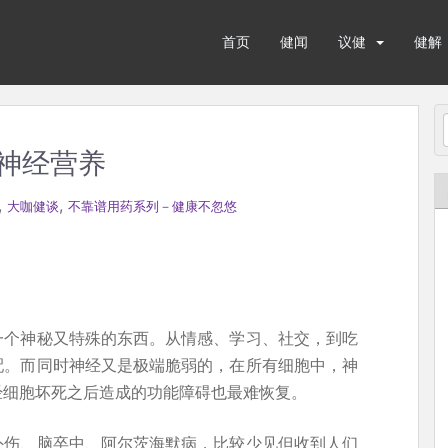
首页
健闻
议健
健解
神经营养
,
,
大咖健谈
不靠谱用药系列－健康不忽悠
一个神秘又特殊的东西。从情感、学习、社交，到吃
配。而同时神经又是极端脆弱的，在所有细胞中，神
经细胞坏死之后造成的功能障碍也最难恢复。
外伤、脑卒中、阿尔茨海默病，比较少见但收到人们