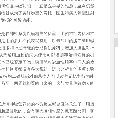
如何恢复神经功能，一直是医学界的难题，至今仍然
药物就成为了美好愿望的寄托，医生和病人希望注射
复受损的神经功能。
该是在神经系统疾病相关的科室，比如神经内科和神
但是用的多并不代表就有用，以最常用的胞二磷胆碱
经细胞和神经纤维的合成提供原料，增加大脑里对神
认为给脑血栓的病人使用可以增加存活和恢复的机
基本已经否定了胞二磷胆碱对缺血性脑卒中病人的效
生存和恢复都没有多大帮助。综合分析其他多项实验
支持胞二磷胆碱对痴呆病人可以改善记忆和行为能
天乃至一两周就能看的出来的，这与大量住院病人的
些所谓神经营养药的不良反应就更值得关注了。脑蛋
猪脑里提取的，含有和大脑相对应的氨基酸比例，和
痴呆据称都有效。但系统分析显示大多数宣称有效的