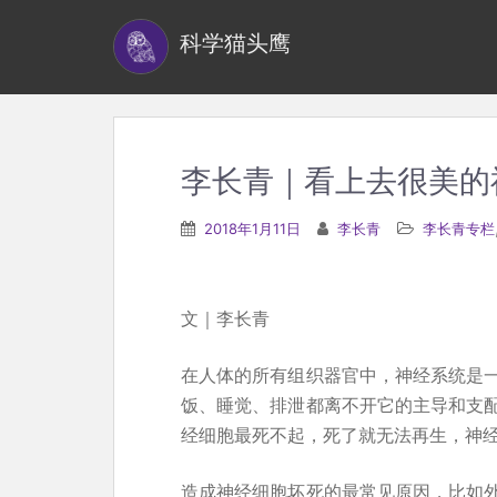
S
科学猫头鹰
k
i
p
t
o
李长青｜看上去很美的
m
a
2018年1月11日
李长青
李长青专栏
i
n
c
文｜李长青
o
n
在人体的所有组织器官中，神经系统是
t
饭、睡觉、排泄都离不开它的主导和支
e
经细胞最死不起，死了就无法再生，神
n
造成神经细胞坏死的最常见原因，比如
t