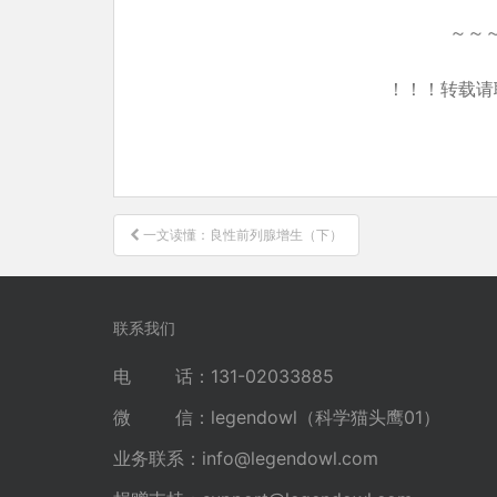
～～
！！！转载请
文
一文读懂：良性前列腺增生（下）
章
导
航
联系我们
电 话：131-02033885
微 信：legendowl（科学猫头鹰01）
业务联系：
info@legendowl.com