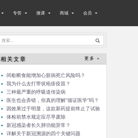
专答
微课
商城
会员
搜
索：
相关文章
更多 »
间歇断食能增加心脏病死亡风险吗？
我为什么去打带状疱疹疫苗？
三种最严重的呼吸道传染病
医生也会弄错，你真的理解“循证医学”吗？
因效果过于明显，这款新药提前终止了试验
体检前禁水规定应尽早废除
新冠感染者长久肺功能异常？
详解关于新冠溯源的四个关键问题