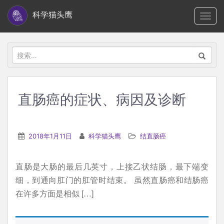
S
科学猫头鹰
TOGG
k
i
p
搜
t
索：
o
m
直肠癌的症状、病因及诊断
a
i
n
2018年1月11日
科学猫头鹰
结直肠癌
c
o
直肠是大肠的最后几英寸，上接乙状结肠，最下端变
n
细，到通向肛门的肛管时结束。 虽然直肠癌和结肠癌
t
在许多方面是相似 […]
e
n
t