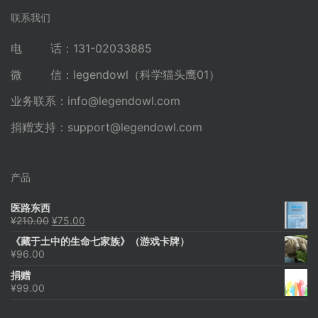
联系我们
电 话：131-02033885
微 信：legendowl（科学猫头鹰01）
业务联系：
info@legendowl.com
捐赠支持：
support@legendowl.com
产品
医路东西
原
当
¥
210.00
¥
75.00
价
前
《藏于土中的生命七家族》（游戏卡牌）
为：
价
¥
96.00
¥210.00。
格
为：
捐赠
¥75.00。
¥
99.00