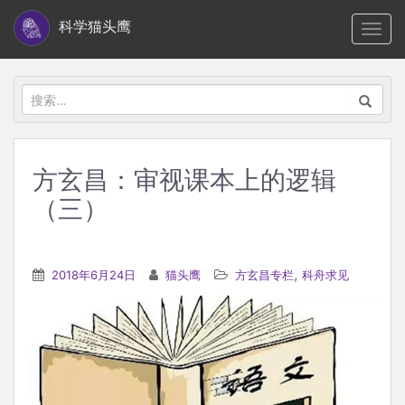
S
科学猫头鹰
TOGG
k
i
p
搜
t
索：
o
m
方玄昌：审视课本上的逻辑
a
（三）
i
n
c
,
2018年6月24日
猫头鹰
方玄昌专栏
科舟求见
o
n
t
e
n
t