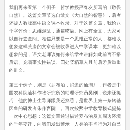
我们再来看第二个例子，哲学教授严春友所写的《敬畏
自然》。这篇文章节选自散文《大自然的智慧》，后者
还被人教版高中语文课本收录。对于这篇文章，我给八
个字评价：思维混乱，通篇呓语。网上有全文，大家可
以自行去查阅。相信只要是一个思维正常的人，都难以
想象这样荒唐的文章会被收录进入中学课本；更加难以
想象的是，语文老师该如何来给学生讲解如此前言不搭
后语、充满事实性错误、四处竖稻草人且前后矛盾重重
的乱文。
第三个例子，则是《罗布泊，消逝的仙湖》，作者是中
国农科院油料作物研究所的助理研究员吴刚，说来还挺
巧，他的博士生导师跟我还熟悉，是世界上第一条转基
因鱼的研发者朱作言院士。再次按照中学教育模式提炼
一次中心思想：这篇文章通过描述罗布泊及其周边环境
的千年变迁，向我们发出警示：人类的不当行为对自己