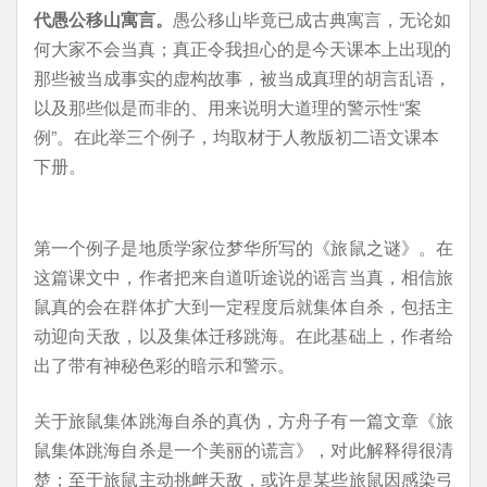
代愚公移山寓言。
愚公移山毕竟已成古典寓言，无论如
何大家不会当真；真正令我担心的是今天课本上出现的
那些被当成事实的虚构故事，被当成真理的胡言乱语，
以及那些似是而非的、用来说明大道理的警示性“案
例”。在此举三个例子，均取材于人教版初二语文课本
下册。
第一个例子是地质学家位梦华所写的《旅鼠之谜》。在
这篇课文中，作者把来自道听途说的谣言当真，相信旅
鼠真的会在群体扩大到一定程度后就集体自杀，包括主
动迎向天敌，以及集体迁移跳海。在此基础上，作者给
出了带有神秘色彩的暗示和警示。
关于旅鼠集体跳海自杀的真伪，方舟子有一篇文章《旅
鼠集体跳海自杀是一个美丽的谎言》，对此解释得很清
楚；至于旅鼠主动挑衅天敌，或许是某些旅鼠因感染弓