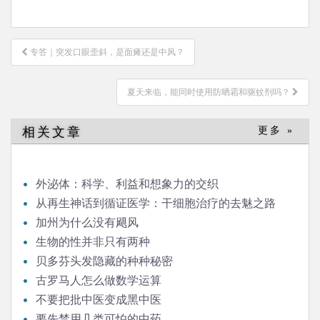
文
专答｜突发口眼歪斜，是面瘫还是中风？
章
导
夏天来临，能同时使用防晒霜和驱蚊剂吗？
航
相关文章
更多 »
外泌体：科学、利益和想象力的交织
从再生神话到循证医学：干细胞治疗的去魅之路
加州为什么没有飓风
生物的性并非只有两种
贝多芬头发隐藏的种种秘密
古罗马人怎么做数学运算
不要把批中医变成黑中医
要先禁用几类可怕的中药