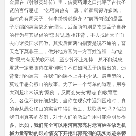
金庸在《射雕英雄传》里，借黄药师之口批评了古代圣
贤的言行思想：“乞丐何曾有二妻，邻家焉得许多鸡；
当时尚有周天子，何事纷纷说魏齐？”前两句说的是孟
子所编的寓言缺乏合理性，后面两句则是指责孟子自身
的行为与其提倡的“忠君”思想相违背，不去找周天子而
去向诸侯国求官做。其实后面两句指责是说不通的，普
天之下莫非王土，做好地方官为一方百姓造福，与“忠
君”思想有无关联不说，至少算不上相悖，总不能说忠
君就一定要随侍在君侧吧？不过如同孟子所编出的、违
背常理的寓言，在我们的课本上并不少见。最典型的，
莫过于愚公移山的故事。为了讲一个简单的道理，用夸
大到超出常识的“案例”，反而会失去“励志”的教育意
义。各位不妨仔细想想，当你在现实中遇到困难时，真
的会从愚公移山的寓言中得到激励、获取勇气吗？假如
我们用真实的案例，对于人们的激励作用可能会明显得
多。
比如，我们完全可以用河南郭亮村老百姓在缺乏机
械力量帮助的艰难情况下开挖出郭亮洞的现实奇迹来替