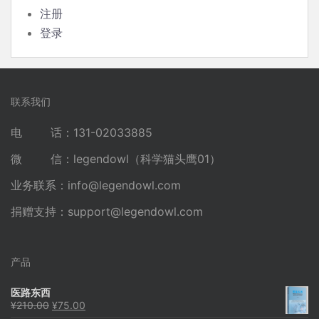
注册
登录
联系我们
电 话：131-02033885
微 信：legendowl（科学猫头鹰01）
业务联系：
info@legendowl.com
捐赠支持：
support@legendowl.com
产品
医路东西
原
当
¥
210.00
¥
75.00
价
前