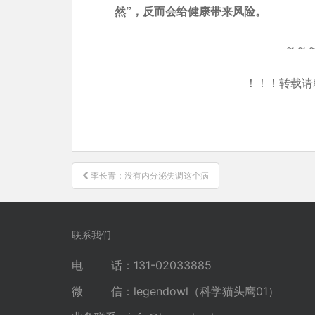
然”，反而会给健康带来风险。
～～
！！！转载请
文
李长青：没有内分泌失调这个病
章
导
航
联系我们
电 话：131-02033885
微 信：legendowl（科学猫头鹰01）