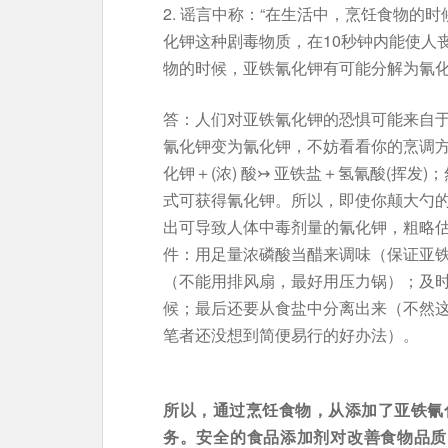
2. 谣言中称：“在生活中，烹饪食物的
化钾这种剧毒物质，在10秒钟内能使人
物的时候，亚铁氰化钾有可能分解为氰
答：人们对亚铁氰化钾的恐惧可能来自于
氰化钾变为氰化钾，不妨看看你的烹调
化钾＋(浓) 酸↣ 亚铁盐＋氢氰酸(挥
式可获得氰化钾。所以，即使你颠大勺的
出可导致人体中毒剂量的氰化钾，粗略估
件：用足量浓磷酸当醋来调味（保证亚
（不能用排风扇，最好用压力锅）；及
候；最后还要从食盐中分离出来（不然
笔者还没想到简便易行的好办法）。
所以，通过烹饪食物，从添加了亚铁氰
务。安全的食品添加剂对改善食物品质