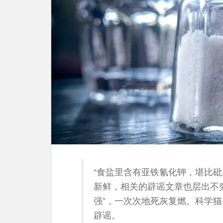
“食盐里含有亚铁氰化钾，堪比砒
新鲜，相关的辟谣文章也层出不
强”，一次次地死灰复燃。科学猫
辟谣。