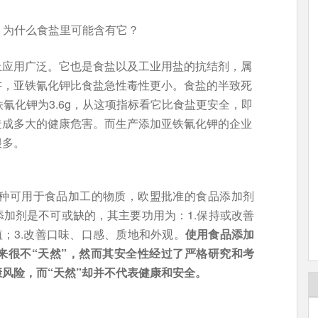
何？为什么食盐里可能含有它？
上应用广泛。它也是食盐以及工业用盐的抗结剂，属
讲，亚铁氰化钾比食盐急性毒性更小。食盐的半致死
氰化钾为3.6g，从这项指标看它比食盐更安全，即
造成多大的健康危害。而生产添加亚铁氰化钾的企业
很多。
0多种可用于食品加工的物质，欧盟批准的食品添加剂
加剂是不可或缺的，其主要功用为：1.保持或改善
值；3.改善口味、口感、质地和外观。
使用食品添加
来很不“天然”，然而其安全性经过了严格研究和考
风险，而“天然”却并不代表健康和安全。