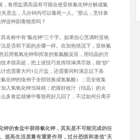
时候，食用盐遇高温有可能会使亚铁氰化钾分解成氰
丧失意志，几分钟内可以毒死一人。”那么，烹饪食
化钾这种剧毒物质吗？
其名称中有“氰化钾”三个字。如果担心烹调时亚铁
方法是否和下面的步骤一样。在加热情况下，亚铁氰
发)；然后用氢氧化钾和挥发的氢氰酸反应，用结晶的方
技术很高超，把上述技巧发挥得淋漓尽致，能“炒”
计也需要大约1公斤盐，还需要同时满足以下条
铁氰化钾的络例子全部转换成氢氰酸）；完全收集
时加入氢氧化钾当味精；把握好收汁（结晶）的火
这么多食盐就够中毒致死好几回了，不过如何分离开
化钾的食盐中获得氰化钾，其实是不可能完成的任
、提高生活质量有重要作用，过分恐惧和迷信“天