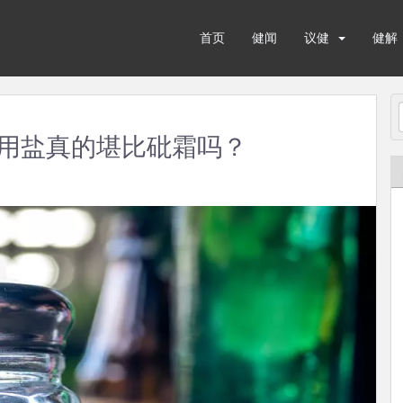
首页
健闻
议健
健解
用盐真的堪比砒霜吗？