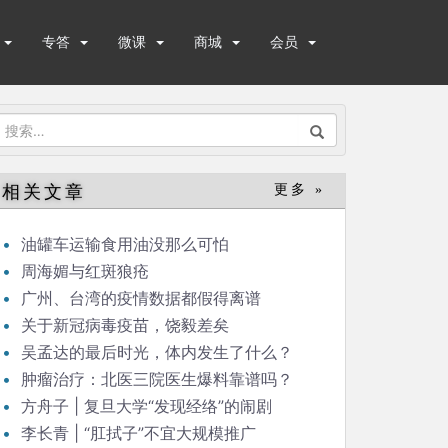
专答
微课
商城
会员
搜
索：
相关文章
更多 »
油罐车运输食用油没那么可怕
周海媚与红斑狼疮
广州、台湾的疫情数据都假得离谱
关于新冠病毒疫苗，饶毅差矣
吴孟达的最后时光，体内发生了什么？
肿瘤治疗：北医三院医生爆料靠谱吗？
方舟子 | 复旦大学“发现经络”的闹剧
李长青 | “肛拭子”不宜大规模推广