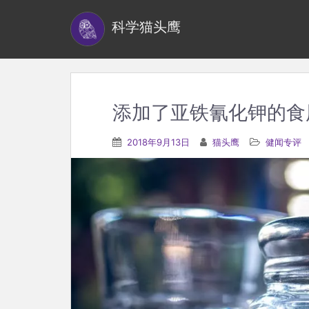
S
科学猫头鹰
k
i
p
t
o
添加了亚铁氰化钾的食
m
a
2018年9月13日
猫头鹰
健闻专评
i
n
c
o
n
t
e
n
t