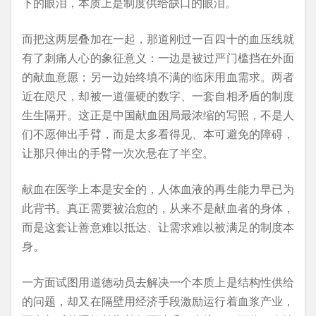
下的眼泪，本质上是制度供给缺口的眼泪。
而把这两层叠加在一起，那道刚过一百四十的血压线就
有了刺痛人心的象征意义：一边是被过严门槛挡在外面
的献血意愿；另一边始终填不满的临床用血需求。两者
近在咫尺，却被一道僵硬的数字、一套自相矛盾的制度
生生隔开。这正是中国献血困局最浓缩的写照，不是人
们不愿伸出手臂，而是太多看得见、本可避免的障碍，
让那只伸出的手臂一次次悬在了半空。
献血在医学上本是安全的，人体血液的再生能力早已为
此背书。真正需要被治愈的，从来不是献血者的身体，
而是这套让善意难以抵达、让需求难以被满足的制度本
身。
一方面试图用道德动员去解决一个本质上是结构性供给
的问题，却又在隔壁用经济手段激励运行着血浆产业，