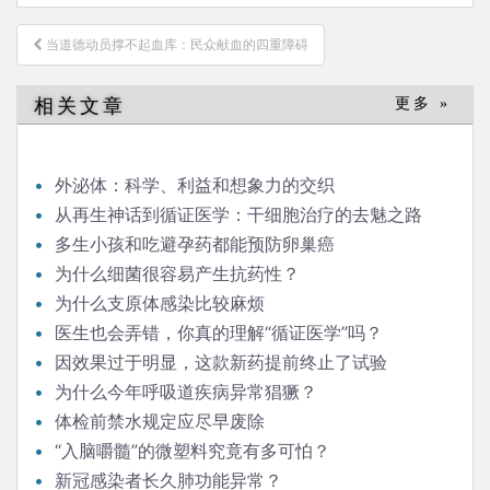
文
当道德动员撑不起血库：民众献血的四重障碍
章
导
相关文章
更多 »
航
外泌体：科学、利益和想象力的交织
从再生神话到循证医学：干细胞治疗的去魅之路
多生小孩和吃避孕药都能预防卵巢癌
为什么细菌很容易产生抗药性？
为什么支原体感染比较麻烦
医生也会弄错，你真的理解“循证医学”吗？
因效果过于明显，这款新药提前终止了试验
为什么今年呼吸道疾病异常猖獗？
体检前禁水规定应尽早废除
“入脑嚼髓”的微塑料究竟有多可怕？
新冠感染者长久肺功能异常？