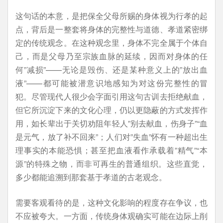
这句话的本意，是把保全父母所赐的身体视为行孝的起
点，背后是一整套将身体的完整性与道德、孝道紧密绑
定的传统观念。在这种观念里，身体不完全属于个体自
己，而是父母乃至宗族血脉的延续，因而对身体的任
何”减损”——无论是毁伤、还是某种意义上的”放出血
液”——都可能被潜意识地感知为对这份完整性的冒
犯。尽管现代人很少会字面引用这句古训去拒绝献血，
但它所沉淀下来的文化心理，仍以更隐蔽的方式发挥作
用，如长辈出于关切劝阻年轻人”别去献血，伤身子”“血
是元气，放了补不回来”；人们对”失血”怀有一种超出生
理事实的本能恐惧；甚至把血液看作承载着”精气”“本
源”的特殊之物，而非可再生的普通组织。这些直觉，
多少都能追溯到那套基于孝道的古老观念。
需要客观看待的是，这种文化影响的程度存在争议，也
不应被夸大。一方面，传统身体观确实可能在边际上削