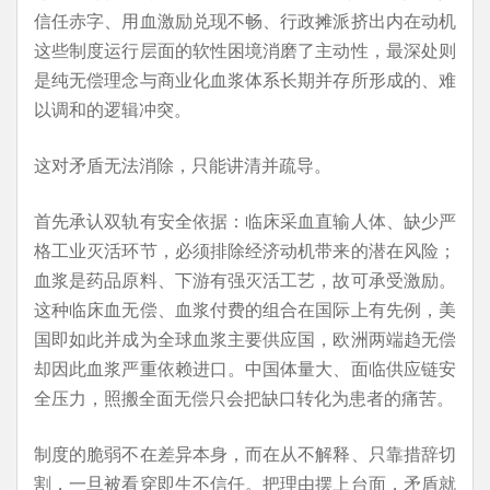
信任赤字、用血激励兑现不畅、行政摊派挤出内在动机
这些制度运行层面的软性困境消磨了主动性，最深处则
是纯无偿理念与商业化血浆体系长期并存所形成的、难
以调和的逻辑冲突。
这对矛盾无法消除，只能讲清并疏导。
首先承认双轨有安全依据：临床采血直输人体、缺少严
格工业灭活环节，必须排除经济动机带来的潜在风险；
血浆是药品原料、下游有强灭活工艺，故可承受激励。
这种临床血无偿、血浆付费的组合在国际上有先例，美
国即如此并成为全球血浆主要供应国，欧洲两端趋无偿
却因此血浆严重依赖进口。中国体量大、面临供应链安
全压力，照搬全面无偿只会把缺口转化为患者的痛苦。
制度的脆弱不在差异本身，而在从不解释、只靠措辞切
割，一旦被看穿即生不信任。把理由摆上台面，矛盾就