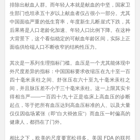
排除出献血人群。而年轻人本就是献血的中坚，国家卫
生部门也坦承五十岁以上献血者仅占很小一部分。尤其
中国面临严重的低生育率，年度新生儿断崖式下跌，其
后果将是人口老龄化加速、年轻人口比例下降。在这种
大背景下，这个看似稳定的可献血年龄区间，实际上正
面临供给端人口不断收窄的结构性压力。
其次是一系列生理指标门槛。血压是一个尤其能体现中
外尺度差异的指标：中国国标要求收缩压在九十至一百
四十毫米汞柱之间、舒张压在六十至九十毫米汞柱之
间，并且脉压差不小于三十毫米汞柱。这一上限其实卡
得相当严——一百四十/九十正是临床上高血压的诊断
起点，等于把所有血压达到高血压标准的人、以及大量
仅仅因临场紧张（即”白大褂效应”）而血压一时偏高的
健康人，都挡在了门外。
相比之下，欧美的尺度要宽松得多。美国 FDA 的联邦