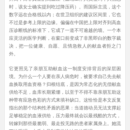
时，该女士确实提到吃过降压药）。而国际主流，这个
数字远在合格线以内；在世卫组织的建议区间里，它也
不过是参考上限的边缘。偏偏在中国把上限对齐到高血
压诊断线的标准下，它成了一道不可逾越的墙。一个本
应灵活的医学判断，在窗口前变成了非黑即白的数字裁
决，把一位健康、自愿、且情急救人的献血者拒之门
外。
它更照见了亲朋互助献血这一制度安排背后的深层困
境。为什么一个人要在亲人病危时，被要求自己先去献
血换取用血资格？归根结底，是因为常态化的无偿献血
供给不足，血库长期紧绷，以至于不得不靠亲朋互助这
种带有应急色彩的方式来填补缺口。这恰恰是本文反复
指出的那个结构性矛盾的恶果：当道德动员无法支撑起
足够稳定的血液供给，压力最终就会以最残酷的方式，
转嫁到那些最脆弱、最走投无路的患者家属身上。她流