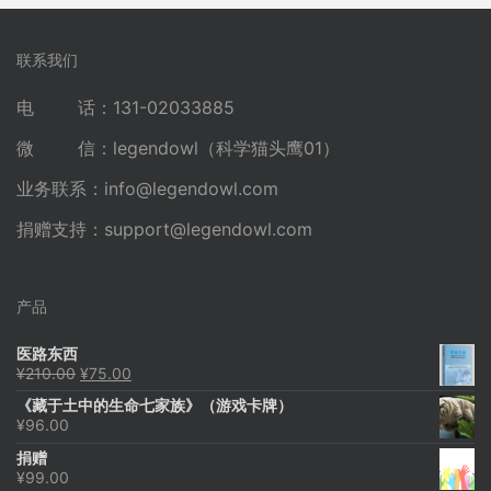
联系我们
电 话：131-02033885
微 信：legendowl（科学猫头鹰01）
业务联系：
info@legendowl.com
捐赠支持：
support@legendowl.com
产品
医路东西
原
当
¥
210.00
¥
75.00
价
前
《藏于土中的生命七家族》（游戏卡牌）
为：
价
¥
96.00
¥210.00。
格
为：
捐赠
¥75.00。
¥
99.00