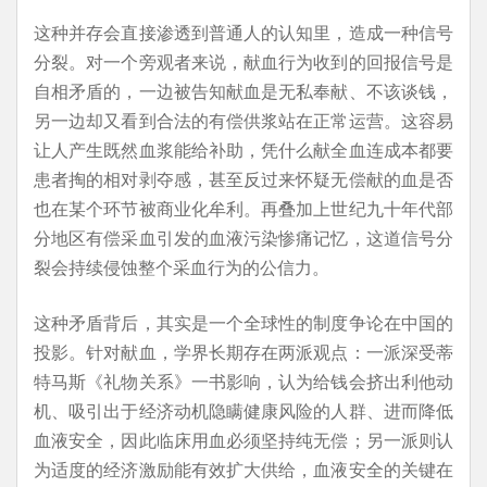
这种并存会直接渗透到普通人的认知里，造成一种信号
分裂。对一个旁观者来说，献血行为收到的回报信号是
自相矛盾的，一边被告知献血是无私奉献、不该谈钱，
另一边却又看到合法的有偿供浆站在正常运营。这容易
让人产生既然血浆能给补助，凭什么献全血连成本都要
患者掏的相对剥夺感，甚至反过来怀疑无偿献的血是否
也在某个环节被商业化牟利。再叠加上世纪九十年代部
分地区有偿采血引发的血液污染惨痛记忆，这道信号分
裂会持续侵蚀整个采血行为的公信力。
这种矛盾背后，其实是一个全球性的制度争论在中国的
投影。针对献血，学界长期存在两派观点：一派深受蒂
特马斯《礼物关系》一书影响，认为给钱会挤出利他动
机、吸引出于经济动机隐瞒健康风险的人群、进而降低
血液安全，因此临床用血必须坚持纯无偿；另一派则认
为适度的经济激励能有效扩大供给，血液安全的关键在