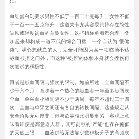
拒。
血红蛋白则要求男性不低于一百二十克每升、女性不低
于一百一十五克每升，这道关卡尤其容易筛掉存在隐性
缺铁或轻度贫血的育龄女性。这些指标单看都合理，叠
加起来却构成一道不低的综合门槛：一个自认为”很健
康”、满心想献血的人，完全可能因为某一项临场不达
标而被拒之门外，而这种”被拒”的体验本身就会挫伤再
次尝试的积极性。
再者是献血间隔与频次的限制。如前所述，全血间隔不
少于六个月，意味着一个热心的献血者一年至多献两次
全血；单采血小板间隔不少于两周、每年不超过二十四
次，全血与单采之间还有各自的转换间隔。这些规定从
安全角度无可厚非，但与欧美相比明显更紧，客观上意
味着即便是高意愿人群，其可贡献的”产能”也存在偏低
的天然上限——血液供给无法靠少数积极分子的高频次