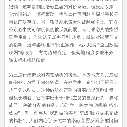
报销，这本是制度给献血者的对价承诺。但长期以来，
异地报销难、流程繁琐、需先垫付再回款且周期漫长等
问题广泛存在。当一项激励承诺无法被顺畅兑现，它在
公众心中的可信度就会被反复削弱。人们未必真的指望
日后用血，但”承诺了却办不到”本身，就是对制度信誉
的损耗。近年各地推行”用血减免一站式结算”“全国数据
联网”等改革，方向值得肯定，但落地程度参差不齐，
尚未根本扭转印象。
第三是行政摊派对内在动机的挤出。不少地方为完成献
血指标，习惯于向公务员、在校学生、企业职工层层下
达任务式动员。这种做法在短期内确实能提升献血量，
但从长期看，它把本应出于利他主义的自愿行为，异化
成了一种被分配的任务。心理学上称之为动机的”挤出
效应”：当一件事从”我想做的善举”变成”我被要求完成
的指标”，人们内心那份纯粹的奉献意愿反而会被悄悄