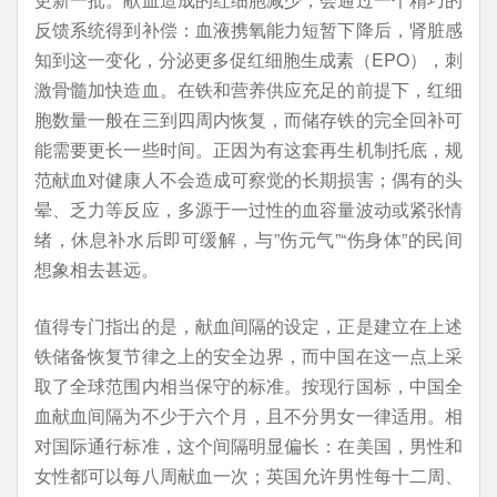
反馈系统得到补偿：血液携氧能力短暂下降后，肾脏感
知到这一变化，分泌更多促红细胞生成素（EPO），刺
激骨髓加快造血。在铁和营养供应充足的前提下，红细
胞数量一般在三到四周内恢复，而储存铁的完全回补可
能需要更长一些时间。正因为有这套再生机制托底，规
范献血对健康人不会造成可察觉的长期损害；偶有的头
晕、乏力等反应，多源于一过性的血容量波动或紧张情
绪，休息补水后即可缓解，与”伤元气”“伤身体”的民间
想象相去甚远。
值得专门指出的是，献血间隔的设定，正是建立在上述
铁储备恢复节律之上的安全边界，而中国在这一点上采
取了全球范围内相当保守的标准。按现行国标，中国全
血献血间隔为不少于六个月，且不分男女一律适用。相
对国际通行标准，这个间隔明显偏长：在美国，男性和
女性都可以每八周献血一次；英国允许男性每十二周、