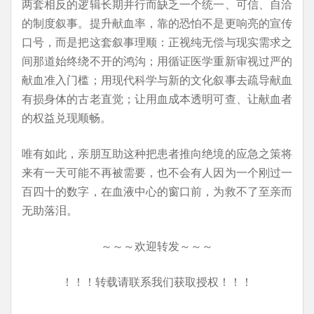
两套相反的逻辑长期并行而缺乏一个统一、可信、自洽
的制度叙事。提升献血率，靠的恐怕不是更响亮的宣传
口号，而是把这套叙事理顺：正视纯无偿与现实需求之
间那道始终绕不开的鸿沟；用循证医学重新审视过严的
献血准入门槛；用现代科学与新的文化叙事去疏导献血
有损身体的古老直觉；让用血成本透明可查、让献血者
的权益兑现顺畅。
唯有如此，亲朋互助这种把患者推向绝境的应急之策将
来有一天可能不再被需要，也不会有人因为一个刚过一
百四十的数字，在血液中心的窗口前，为救不了至亲而
无助落泪。
～～～欢迎转发～～～
！！！转载请联系我们获取授权！！！