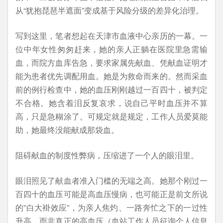
从“犹抱琵琶半遮面”变成基于风险分级的差异化治理。
写到这里，笔者想起在天津市血液中心亲历的一幕。一
位中年女性匆匆赶来，她的亲人正躺在医院里急需输
血，而院方血库告急，要求家属先献血、凭献血证明才
能为患者优先调配用血。她是为救命而来的。然而采血
前的例行检查中，她的血压刚刚越过一百四十，被判定
不合格。她含着泪反复哀求，说自己平时血压并不算
高，只是急糊涂了。可规定就是规定，工作人员爱莫能
助，她最终没能献成那袋血。
阻碍献血的制度性弊病，压缩进了一个人的眼泪里。
眼泪照见了献血者准入门槛的无端之高。她那个刚过一
百四十的血压可能是高血压慢病，也可能正是前文所说
的”白大褂效应”，为亲人焦灼、一路奔忙之下的一过性
升高，而非真正的高血压（血站工作人员征询个人信息