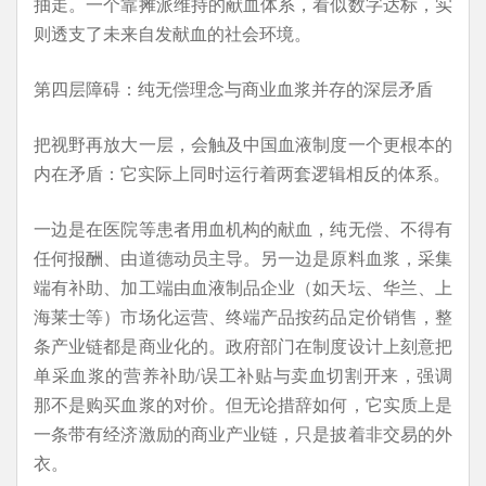
抽走。一个靠摊派维持的献血体系，看似数字达标，实
则透支了未来自发献血的社会环境。
第四层障碍：纯无偿理念与商业血浆并存的深层矛盾
把视野再放大一层，会触及中国血液制度一个更根本的
内在矛盾：它实际上同时运行着两套逻辑相反的体系。
一边是在医院等患者用血机构的献血，纯无偿、不得有
任何报酬、由道德动员主导。另一边是原料血浆，采集
端有补助、加工端由血液制品企业（如天坛、华兰、上
海莱士等）市场化运营、终端产品按药品定价销售，整
条产业链都是商业化的。政府部门在制度设计上刻意把
单采血浆的营养补助/误工补贴与卖血切割开来，强调
那不是购买血浆的对价。但无论措辞如何，它实质上是
一条带有经济激励的商业产业链，只是披着非交易的外
衣。