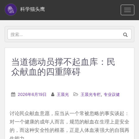
S
科学猫头鹰
TOGG
k
i
p
搜
t
索：
o
m
当道德动员撑不起血库：民
a
众献血的四重障碍
i
n
c
,
2026年6月19日
王晨光
王晨光专栏
专业议健
o
n
t
讨论民众献血意愿，应当从一个常被忽略的事实谈起：
e
对一个健康的成年人而言，规范的献血在生理上是安全
n
的，而这种安全性的根基，正是人体血液强大的自我再
t
生能力。