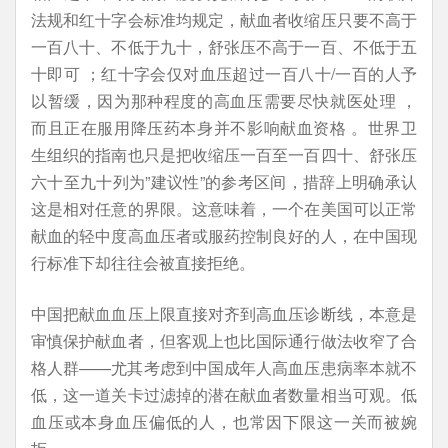
法规和红十字会标准均规定，献血者收缩压只要不高于
一百八十、不低于九十，舒张压不高于一百、不低于五
十即可 ；红十字会仅对血压超过一百八十/一百的人予
以暂缓，因为那种程度的高血压需要尽快就医处理 ，
而且正在服用降压药本身并不影响献血资格 。世界卫
生组织的指南也只是把收缩压一百至一百四十、舒张压
六十至九十列为”建议性”的参考区间，措辞上明确承认
这是相对任意的界限。这意味着，一个在美国可以正常
献血的轻中度高血压者或服药控制良好的人，在中国现
行标准下却往往会被直接拒绝。
中国把献血血压上限直接对齐到高血压诊断线，本意是
审慎保护献血者，但客观上也比国际通行做法收窄了合
格人群——尤其考虑到中国成年人高血压患病率本就不
低，这一道关卡过滤掉的潜在献血者数量相当可观。低
血压或本身血压偏低的人，也常因下限这一关而被婉