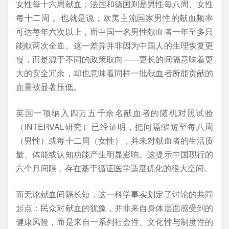
女性每十六周献血；法国和德国则是男性每八周、女性
每十二周 。也就是说，欧美主流国家男性的献血频率
可达每年六次以上，而中国一名男性献血者一年至多只
能献两次全血。这一差异并非因为中国人的生理恢复更
慢，而是源于不同的政策取向——更长的间隔意味着更
大的安全冗余，却也意味着同样一批献血者所能贡献的
血量被显著压低。
英国一项纳入四万五千余名献血者的随机对照试验
（INTERVAL研究）已经证明，把间隔缩短至每八周
（男性）或每十二周（女性），并未对献血者的生活质
量、体能或认知功能产生明显影响。这提示中国现行的
六个月间隔，存在基于循证医学适度优化的很大空间。
而无论献血间隔长短，这一科学事实划定了讨论的共同
起点：民众对献血的犹豫，并非来自身体层面感受到的
健康风险，而是来自一系列社会性、文化性与制度性的