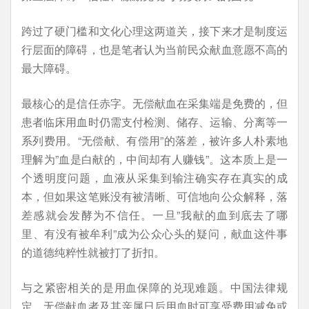
跨过了硬门槛和文化心理这两道关，接下来才是制度运
行层面的障碍，也是笔者认为当前民众献血意愿不高的
最大障碍。
最核心的是信任赤字。无偿献血在采集端是免费的，但
患者临床用血时仍需支付检测、储存、运输、分离等一
系列费用。“无偿献、有偿用”的落差，被许多人朴素地
理解为”血是白献的，中间却有人赚钱”。这本质上是一
个透明度问题，血液从采集到输注确实存在真实的成
本，但如果这笔账没有被清晰、可信地向公众解释，落
差感就会发酵为不信任。一旦”我献的血到底去了哪
里、有没有被牟利”成为公众心头的疑问，献血这件事
的道德纯粹性就被打了折扣。
与之紧密相关的是用血保障的兑现难题。中国法律规
定，无偿献血者及其亲属日后用血时可享受费用减免或