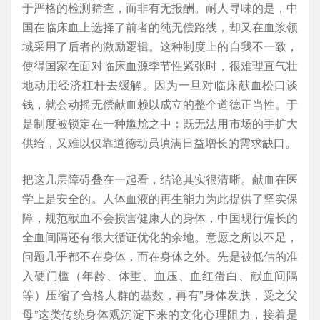
于严格的检测筛查，而非有无报酬。耐人寻味的是，中
国在临床血上选择了前者的纯无偿路线，却又在血浆领
域采用了后者的激励逻辑。这种制度上的自我不一致，
使得国家在面对临床血源季节性紧张时，很难理直气壮
地动用经济杠杆去缓解。因为一旦对临床献血松口谈
钱，就会动摇无偿献血赖以成立的整个道德正当性。于
是制度被锁定在一种尴尬之中：既无法用市场的手扩大
供给，又难以仅靠道德动员填满日益增长的需求缺口。
把这几层障碍叠在一起看，结论其实很清晰。献血在医
学上是安全的。人体血液的再生能力为此提供了坚实保
障，规范献血不会损害健康人的身体，中国现行偏长的
全血间隔还有很大循证优化的余地。意愿之所以不足，
问题几乎都不在身体，而在身体之外。先是被低估的准
入硬门槛（年龄、体重、血压、血红蛋白、献血间隔
等）压缩了合格人群的基数，再有”身体发肤，受之父
母”这类传统身体观沉淀下来的文化心理阻力，接着是