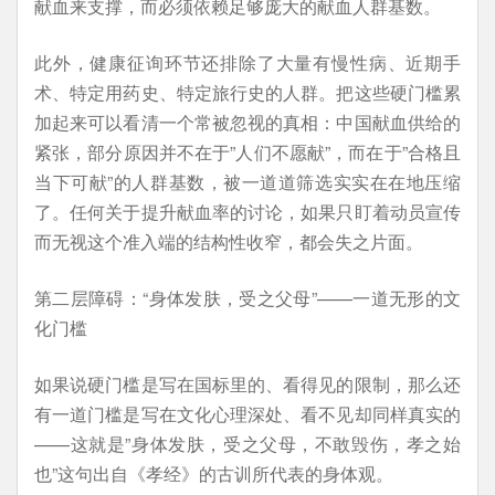
献血来支撑，而必须依赖足够庞大的献血人群基数。
此外，健康征询环节还排除了大量有慢性病、近期手
术、特定用药史、特定旅行史的人群。把这些硬门槛累
加起来可以看清一个常被忽视的真相：中国献血供给的
紧张，部分原因并不在于”人们不愿献”，而在于”合格且
当下可献”的人群基数，被一道道筛选实实在在地压缩
了。任何关于提升献血率的讨论，如果只盯着动员宣传
而无视这个准入端的结构性收窄，都会失之片面。
第二层障碍：“身体发肤，受之父母”——一道无形的文
化门槛
如果说硬门槛是写在国标里的、看得见的限制，那么还
有一道门槛是写在文化心理深处、看不见却同样真实的
——这就是”身体发肤，受之父母，不敢毁伤，孝之始
也”这句出自《孝经》的古训所代表的身体观。