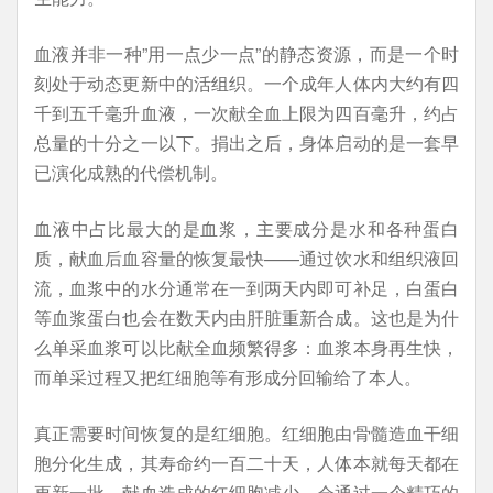
血液并非一种”用一点少一点”的静态资源，而是一个时
刻处于动态更新中的活组织。一个成年人体内大约有四
千到五千毫升血液，一次献全血上限为四百毫升，约占
总量的十分之一以下。捐出之后，身体启动的是一套早
已演化成熟的代偿机制。
血液中占比最大的是血浆，主要成分是水和各种蛋白
质，献血后血容量的恢复最快——通过饮水和组织液回
流，血浆中的水分通常在一到两天内即可补足，白蛋白
等血浆蛋白也会在数天内由肝脏重新合成。这也是为什
么单采血浆可以比献全血频繁得多：血浆本身再生快，
而单采过程又把红细胞等有形成分回输给了本人。
真正需要时间恢复的是红细胞。红细胞由骨髓造血干细
胞分化生成，其寿命约一百二十天，人体本就每天都在
更新一批。献血造成的红细胞减少，会通过一个精巧的