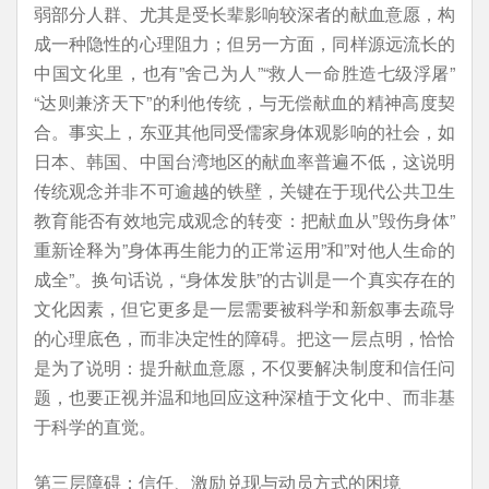
弱部分人群、尤其是受长辈影响较深者的献血意愿，构
成一种隐性的心理阻力；但另一方面，同样源远流长的
中国文化里，也有”舍己为人”“救人一命胜造七级浮屠”
“达则兼济天下”的利他传统，与无偿献血的精神高度契
合。事实上，东亚其他同受儒家身体观影响的社会，如
日本、韩国、中国台湾地区的献血率普遍不低，这说明
传统观念并非不可逾越的铁壁，关键在于现代公共卫生
教育能否有效地完成观念的转变：把献血从”毁伤身体”
重新诠释为”身体再生能力的正常运用”和”对他人生命的
成全”。换句话说，“身体发肤”的古训是一个真实存在的
文化因素，但它更多是一层需要被科学和新叙事去疏导
的心理底色，而非决定性的障碍。把这一层点明，恰恰
是为了说明：提升献血意愿，不仅要解决制度和信任问
题，也要正视并温和地回应这种深植于文化中、而非基
于科学的直觉。
第三层障碍：信任、激励兑现与动员方式的困境