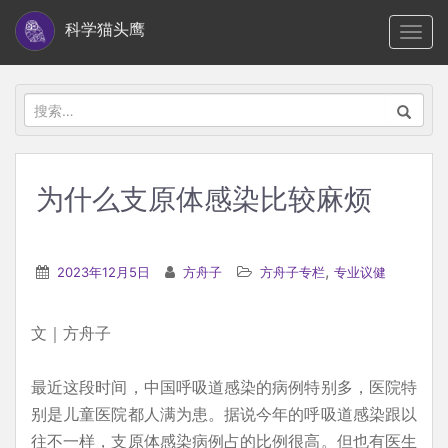
S
科学猫头鹰
TOGG
k
i
p
搜
t
索：
o
m
为什么支原体感染比较麻烦
a
i
n
,
2023年12月5日
方舟子
方舟子专栏
专业议健
c
o
文｜方舟子
n
t
最近这段时间，中国呼吸道感染的病例特别多，医院特
e
别是儿童医院都人满为患。据说今年的呼吸道感染跟以
n
往不一样，支原体感染病例占的比例很高。但也有医生
t