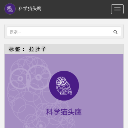
S
科学猫头鹰
TOGG
k
i
p
搜
t
索：
o
标签：
拉肚子
m
a
i
n
c
o
n
t
e
n
t