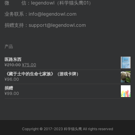
微 信：legendowl（科学猫头鹰01）
业务联系：
info@legendowl.com
捐赠支持：
support@legendowl.com
产品
医路东西
原
当
¥
210.00
¥
75.00
价
前
《藏于土中的生命七家族》（游戏卡牌）
为：
价
¥
96.00
¥210.00。
格
为：
捐赠
¥75.00。
¥
99.00
Copyright © 2017-2023 科学猫头鹰 All rights reserved