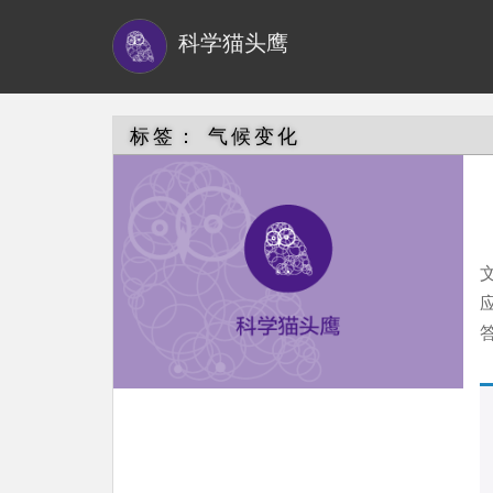
S
科学猫头鹰
k
i
p
t
标签：
气候变化
o
m
a
i
n
c
答
o
n
t
e
n
t