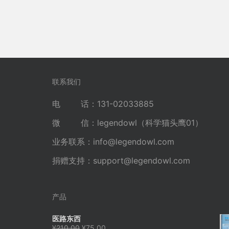
联系我们
电 话：131-02033885
微 信：legendowl（科学猫头鹰01）
业务联系：
info@legendowl.com
捐赠支持：
support@legendowl.com
产品
医路东西
原
当
¥
210.00
¥
75.00