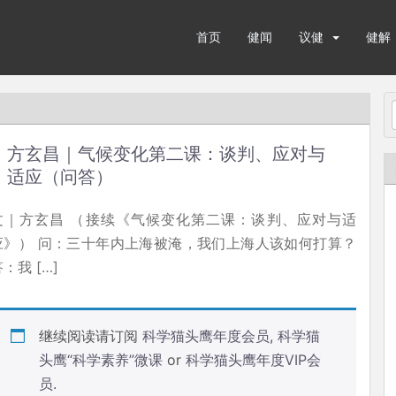
首页
健闻
议健
健解
方玄昌｜气候变化第二课：谈判、应对与
适应（问答）
文｜方玄昌 （接续《气候变化第二课：谈判、应对与适
应》） 问：三十年内上海被淹，我们上海人该如何打算？
：我 […]
继续阅读请订阅
科学猫头鹰年度会员
,
科学猫
头鹰“科学素养”微课
or
科学猫头鹰年度VIP会
员
.