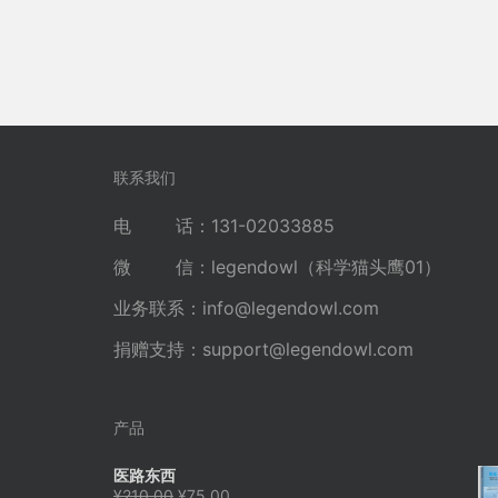
联系我们
电 话：131-02033885
微 信：legendowl（科学猫头鹰01）
业务联系：
info@legendowl.com
捐赠支持：
support@legendowl.com
产品
医路东西
原
当
¥
210.00
¥
75.00