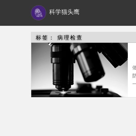
S
科学猫头鹰
k
i
p
t
标签：
病理检查
o
m
a
i
n
c
o
n
t
e
n
t