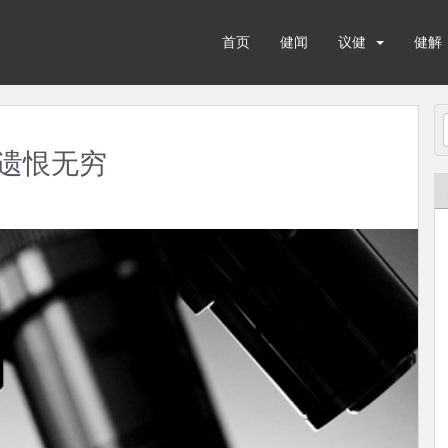
首页
健闻
议健
健解
遗恨无穷