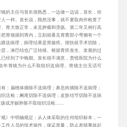
胃镜的主任与首长很熟悉，一边做一边说，首长，你
青人一样。首长说，既然没事，就不要取肉作检查了
管、胃大致正常，未见肿瘤和溃疡。第二年又例行高
任把胃镜插到胃内，立刻就看见胃窦部小弯侧有一个
处黏膜送病理，病理结果是胃腺癌。很快就手术切除，
全层，淋巴结也广泛转移。根据胃癌发生、发展的过
且已经到了中晚期。首长很不满意，责怪医院为什么
去年胃镜为什么不取组织送病理。胃镜主任无话可
误有：扁桃体摘除不送病理；鼻息肉摘除不送病理；
组织活检；阑尾切除不送病理；皮肤结节切除不送病
溃疡或牙龈肿胀不取组织活检……
常规》中明确规定：从人体采取的任何组织标本，一
务工作人员的技术操作，保证质量，防止差错事故起