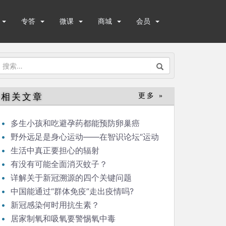
专答
微课
商城
会员
搜
索：
相关文章
更多 »
多生小孩和吃避孕药都能预防卵巢癌
野外远足是身心运动——在智识论坛“运动
与健康”的发言
生活中真正要担心的辐射
有没有可能全面消灭蚊子？
详解关于新冠溯源的四个关键问题
中国能通过“群体免疫”走出疫情吗?
新冠感染何时用抗生素？
居家制氧和吸氧要警惕氧中毒