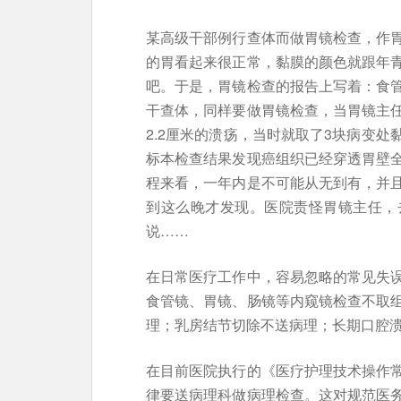
某高级干部例行查体而做胃镜检查，作
的胃看起来很正常，黏膜的颜色就跟年
吧。于是，胃镜检查的报告上写着：食
干查体，同样要做胃镜检查，当胃镜主
2.2厘米的溃疡，当时就取了3块病变
标本检查结果发现癌组织已经穿透胃壁
程来看，一年内是不可能从无到有，并
到这么晚才发现。医院责怪胃镜主任，
说……
在日常医疗工作中，容易忽略的常见失
食管镜、胃镜、肠镜等内窥镜检查不取
理；乳房结节切除不送病理；长期口腔
在目前医院执行的《医疗护理技术操作
律要送病理科做病理检查。这对规范医