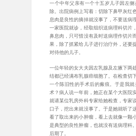
一个中年父亲有一个十五岁儿子因左侧
除。出院病例上写着：切除下鼻甲灰红
息肉是良性的摘掉就没事了，不要送病
一家医院就诊，经取组织送病理科切片
鼻息肉，只可惜没有及时送病理作切片
果，除了抓紧给儿子进行治疗外，还要
对待他的儿子。
一位年轻的女大夫因左乳腺及左腋下两
结都已经满布乳腺癌细胞了。在检查切
一个陈旧性的手术后的瘢痕。于是我就
术？病人说一年前，她正在某个大医院
就请某位乳房外科专家给她检查，专家
口子，挖出来就没事了。于是她就听了
看了取出来的小肿瘤，看上去就像一颗
是典型的良性肿瘤，也就没有送病理科
后期了。