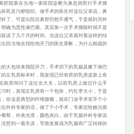
鼻腔阻塞在当地一家医院诊断为鼻息肉而行手术摘
色坏死及污秽组织。做手术的医生对这位父亲说，鼻
理科了。可是出院后鼻腔仍然不通气，于是就到另外
，明确为恶性淋巴瘤。其实第一次手术摘除时就不是
而延误了几个月的时间。当这位父亲面对着这样的结
提出回当地去找给他开刀的医生算帐，为什么粗疏的
处的大包块来我院开刀，手术切下的乳腺及腋下淋巴
下的左乳房标本时，我发现已经有癌的乳房皮肤上有
去病房询问了这位女大夫，以前乳房上做过什么手
实习时，发现左乳房有一个包块，约红枣大小，于是
说，你这是典型的纤维腺瘤，就在门诊手术室开个小
这位外科专家的话，做了个小手术，专家还给她当面
小葡萄，外表光滑，颜色灰白。由于乳腺外科专家说
。没想到一着失误，导致发展成为乳腺癌广泛转移的