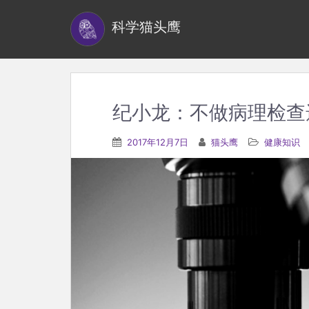
S
科学猫头鹰
k
i
p
t
o
纪小龙：不做病理检查
m
a
2017年12月7日
猫头鹰
健康知识
i
n
c
o
n
t
e
n
t