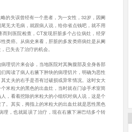
略的失误曾经有一个患者，为一女性，32岁，因阑
阑尾无大毛病，就跟病人说，给你省点钱吧，就不用
疼而到医院检查，CT发现肝脏多个占位病灶，经穿
移性类癌。从病史来看，肝脏的多发类癌病灶是从阑
段，已失去了治疗的机会。
的病理切片来会诊，当地医院对其胸腹部及全身各部
我们阅读了病人右腋下肿块的病理切片，明确为恶性
，其丈夫的右手是否有过破损或异常情况。这时女大
一个米粒大的黑色的出血灶，当时就在门诊手术室简
熟人，看着挖除的米粒大的小组织对病人说，这是个
查了。其实，拇指上的米粒大的出血灶就是恶性黑色
病理，也就延误了治疗，现在右腋下淋巴结多个转