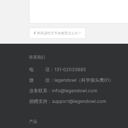
文
类风湿性关节炎难受怎么办？
章
导
航
联系我们
电 话：131-02033885
微 信：legendowl（科学猫头鹰01）
业务联系：
info@legendowl.com
捐赠支持：
support@legendowl.com
产品