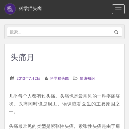
S
科学猫头鹰
TOGG
k
i
p
搜
t
索：
o
m
头痛月
a
i
n
2013年7月2日
科学猫头鹰
健康知识
c
o
几乎每个人都有过头痛。头痛也是最常见的一种疼痛症
n
状。头痛同时也是误工、误课或看医生的主要原因之
t
一。
e
n
头痛最常见的类型是紧张性头痛。紧张性头痛是由于肩
t