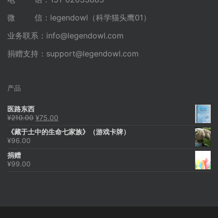
微 信：legendowl（科学猫头鹰01）
业务联系：
info@legendowl.com
捐赠支持：
support@legendowl.com
产品
医路东西
原
当
¥
210.00
¥
75.00
价
前
《藏于土中的生命七家族》（游戏卡牌）
为：
价
¥
96.00
¥210.00。
格
为：
捐赠
¥75.00。
¥
99.00