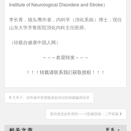
Institute of Neurological Disorders and Stroke）
李长青，猫头鹰作者，内科学（消化系病）博士，现任
山东大学齐鲁医院消化内科主任医师。
（转载自健康中国人网）
～～～欢迎转发～～～
！！！转载请联系我们获取授权！！！
文
方舟子、何祚庥作客搜狐谈如何识别保健骗局实录
章
导
那些便宜的常用药——2型糖尿病：二甲双胍
航
相关文章
更多 »