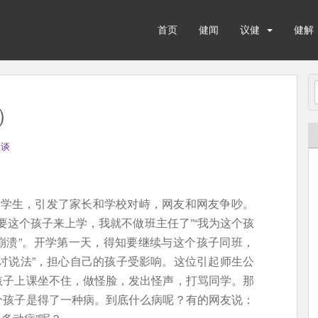
首页
健闻
议健
健解
）
健谈
级学生，引发了家长和学校对峙，网友和网友争吵。
要这个孩子来上学，我就不做班主任了”“我为这个孩
崩溃”。开学第一天，得知要继续与这个孩子同班，
讨说法”，担心自己的孩子受影响。这位引起师生公
孩子上课坐不住，做怪脸，发出怪声，打骂同学。那
个孩子是得了一种病。到底什么病呢？有的网友说：