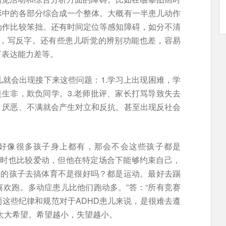
形中的各部分综合成一个整体。大概有一半患儿动作
动作比较笨拙。还有时间定位等感知障碍，如分不清
读，写反字。还有些患儿听觉的辨别功能也差，容易
言表达能力差等。
就会出现接下来这些问题：1.学习上出现困难，学
是生非，欺负同学。3.老师批评、家长打骂导致失去
。厌恶、不满就会产生对立和反抗。甚至出现反社会
现好像很多孩子身上都有，那会不会这些孩子都是
童平时也比较爱动，但他在特定场合下能够约束自己，
症的孩子去搞体育不是很好吗？都是运动。最好去踢
欢跑。多动症患儿比他们跑动多。”答：“所有竞赛
这些纪律和规范对于ADHD患儿来说，是很难去遵
太大希望。希望越小，失望越小。