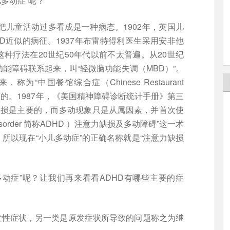
儿多动症”呢？
把儿童活动过多看成是一种病态。1902年，英国儿
与ADHD近似的病征。1937年布雷特得利医生采用安非他
种疗法在20世纪50年代以前不太普遍。从20世纪
能障碍联系起来，叫“轻微脑功能失调（MBD）”。
“中国餐馆综合症（Chinese Restaurant
乌有的。1987年，《美国精神障碍诊断统计手册》第三
力缺损是主要的，而多动现象只是从属因素，并首次使
tivity Disorder 简称ADHD ）注意力缺损及多动障碍”这一术
，所以现在“小儿多动症”的正确名称就是“注意力缺损
动症”呢？让我们再来看看ADHD有哪些主要的症
发性症状，另一类是原发症状所导致的问题称之为继