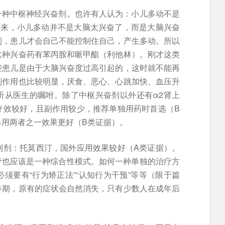
一种中枢神经兴奋剂。也许有人认为：小儿多动不是
原来，小儿多动并不是大脑太兴奋了，而是大脑兴奋
制，患儿才会自己不能控制住自己，产生多动。所以
这种兴奋药有苯丙胺和哌甲酯（利他林）。刚才这类
些患儿是由于大脑兴奋度过高引起的，这时就不能再
副作用也比较明显，厌食、恶心、心跳加快、血压升
听从医生的嘱咐。除了中枢兴奋剂以外还有α2肾上
疗效较好，且副作用较少，推荐单独用药时首选（B
单用两者之一效果更好（B类证据）。
制剂：托莫西汀，国外应用效果较好（A类证据）。
疗也应该是一种综合性模式。如何一种单独的治疗方
须要有“行为矫正法”“认知行为干预”等等（限于篇
春期，原有的症状会自然消失，只有少数人在成年后