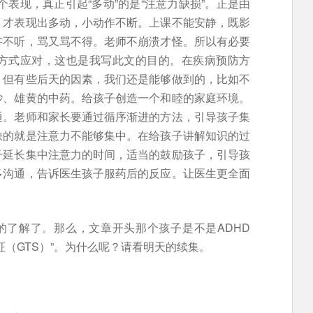
一个表现，真正引起“多动”的是“注意力缺损”。正是由
，才表现出多动，小动作不断。上课不能安静，既影
讲不听，骂又骂不得。老师不崩溃才怪。所以有必要
方式应对，这也是我写此文的目的。在疾病预防方
。但有些后天的因素，我们还是能够做到的，比如不
砂、雄黄的中药。给孩子创造一个和睦的家庭环境。
通。老师和家长要通过循序渐进的方法，引导孩子集
缺的就是注意力不能够集中。在给孩子讲解知识的过
子延长集中注意力的时间，适当的鼓励孩子，引导孩
多沟通，告诉医生孩子服药后的反应。让医生更全面
的了解了。那么，文章开头那个孩子是不是ADHD
征（GTS）”。为什么呢？请看明天的续集。