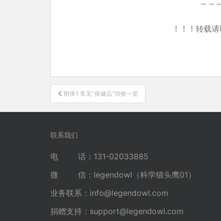
～～
！！！转载请
文
附录1 常见“保健品”功效一览
章
导
航
联系我们
电 话：131-02033885
微 信：legendowl（科学猫头鹰01）
业务联系：
info@legendowl.com
捐赠支持：
support@legendowl.com