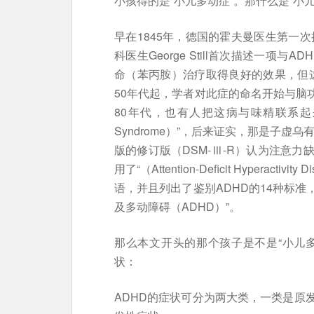
小孩得的是“小儿多动症”。那什么是“小
早在1845年，德国的霍夫曼医生第一次
科医生George Still首次描述一项
命（苯丙胺）治疗取得良好的效果，但这
50年代起，学者对此症的命名开始与脑功
80年代，也有人把这病与味精联系起来，称为
Syndrome）”，后来证实，那是子虚
版的修订版（DSM-Ⅲ-R）认为注意
用了“（Attention-Deficit Hyperac
语，并且列出了鉴别ADHD的14种标准
及多动障碍（ADHD）”。
那么本文开头的那个孩子是不是“小儿多
状：
ADHD的症状可分为两大类，一类是原