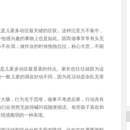
这是儿童多动症最关键的症状。这种注意力不集中，
令他感兴趣的事物上也是如此。因而做事常常有头无
心不在焉；做作业的时候拖拖拉拉，粗心大意，不能
，这是儿童多动症最显著的特点。家长也往往就因为这
与一般儿童的调皮好动不同，因为其活动是杂乱无章
过大脑，行为先于思维，做事不考虑后果，行动具有
他们会突然无故得喊叫或随便插话。有些孩子喜欢和
是情感脆弱的一种表现。
知觉活动和综合分析方面的障碍。比如在临摹图画时