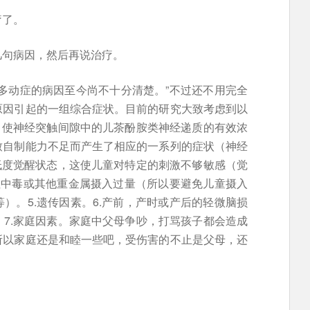
疗了。
几句病因，然后再说治疗。
多动症的病因至今尚不十分清楚。”不过还不用完全
原因引起的一组综合症状。目前的研究大致考虑到以
，使神经突触间隙中的儿茶酚胺类神经递质的有效浓
致自制能力不足而产生了相应的一系列的症状（神经
低度觉醒状态，这使儿童对特定的刺激不够敏感（觉
慢性中毒或其他重金属摄入过量（所以要避免儿童摄入
）。5.遗传因素。6.产前，产时或产后的轻微脑损
7.家庭因素。家庭中父母争吵，打骂孩子都会造成
所以家庭还是和睦一些吧，受伤害的不止是父母，还