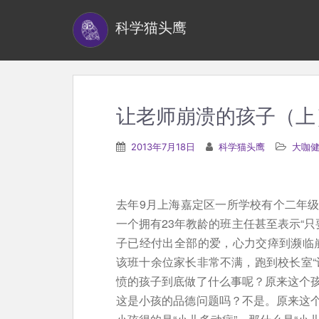
S
科学猫头鹰
k
i
p
t
o
让老师崩溃的孩子（上
m
a
2013年7月18日
科学猫头鹰
大咖
i
n
c
去年9月上海嘉定区一所学校有个二年
o
一个拥有23年教龄的班主任甚至表示“只
n
子已经付出全部的爱，心力交瘁到濒临
t
该班十余位家长非常不满，跑到校长室“
e
愤的孩子到底做了什么事呢？原来这个
n
这是小孩的品德问题吗？不是。原来这
t