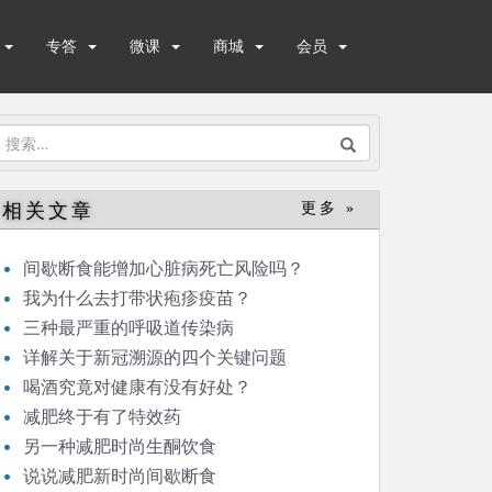
专答
微课
商城
会员
搜
索：
相关文章
更多 »
间歇断食能增加心脏病死亡风险吗？
我为什么去打带状疱疹疫苗？
三种最严重的呼吸道传染病
详解关于新冠溯源的四个关键问题
喝酒究竟对健康有没有好处？
减肥终于有了特效药
另一种减肥时尚生酮饮食
说说减肥新时尚间歇断食