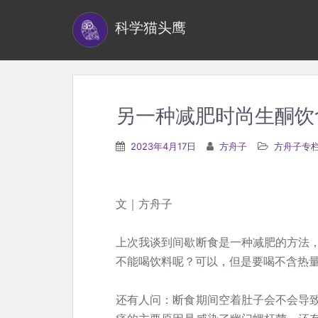
S
科学猫头鹰
k
i
p
t
o
另一种减肥时尚生酮饮
m
a
2023年4月17日
方舟子
方舟子专
i
n
c
文｜方舟子
o
n
上次我谈到间歇断食是一种减肥的方法
t
不能喝饮料呢？可以，但是要喝不含热
e
n
还有人问：断食期间空着肚子会不会导
t