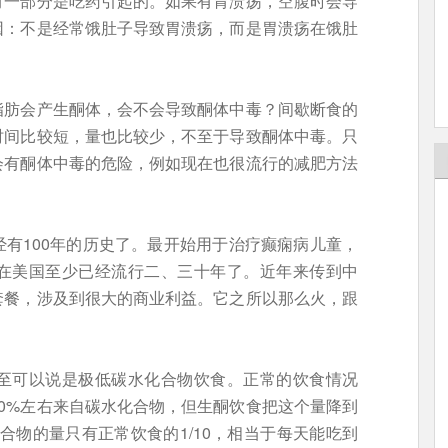
有一部分是吃药引起的。如果有胃溃疡，空腹时会导
因：不是经常饿肚子导致胃溃疡，而是胃溃疡在饿肚
。
脂肪会产生酮体，会不会导致酮体中毒？间歇断食的
时间比较短，量也比较少，不至于导致酮体中毒。只
会有酮体中毒的危险，例如现在也很流行的减肥方法
有100年的历史了。最开始用于治疗癫痫病儿童，
在美国至少已经流行二、三十年了。近年来传到中
套餐，涉及到很大的商业利益。它之所以那么火，跟
至可以说是极低碳水化合物饮食。正常的饮食情况
0%左右来自碳水化合物，但生酮饮食把这个量降到
合物的量只有正常饮食的1/10，相当于每天能吃到