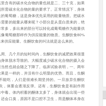
蕉里含有的碳水化合物的量也就是二、三十克，如果
到所需碳水化合物的量的要求了。正常情况下，身体
生的葡萄糖，这是身体优先采用的能量物质。把碳水
体需要的能量从哪来呢？小部分是从蛋白质来的，绝
非常多，多出来的部分可以转化成葡萄糖作为能量供
像葡萄糖那样作为供应能量的物质。生酮饮食80%
体来供应能量。生酮饮食的叫法就是这么来的。
几周、几个月的短时间内，生酮饮食的减肥效果很显
为身体脱水导致的。大幅度减少碳水化合物的摄入会
重当然也就会随之下降了。临床试验表明，一、两年
效果是一样的，并没有什么明显的优势。而且，生酮
不能吃，人们是很难长期坚持的。一旦放弃生酮饮
失，体重会逐渐反弹。还有，生酮饮食是有副作用
体中毒。体内积蓄的酮体太多了，身体就会出现一些
，还会口臭，原因不是口腔不卫生，而是酮体本身在