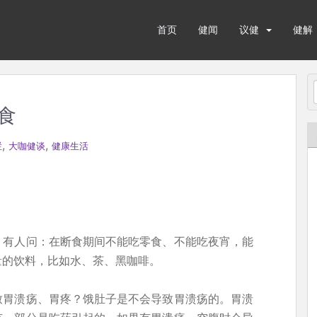
首页
健闻
议健
健解
食
,
,
栏
大咖健谈
健康生活
，有人问：在断食期间不能吃零食、不能吃夜宵，能
量的饮料，比如水、茶、黑咖啡。
致胃溃疡、胃疼？饿肚子是不会导致胃溃疡的。胃溃