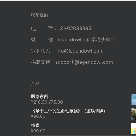
导
航
联系我们
电 话：131-02033885
微 信：legendowl（科学猫头鹰01）
业务联系：
info@legendowl.com
捐赠支持：
support@legendowl.com
产品
医路东西
原
当
¥
210.00
¥
75.00
价
前
《藏于土中的生命七家族》（游戏卡牌）
为：
价
¥
96.00
¥210.00。
格
为：
捐赠
¥75.00。
¥
99.00