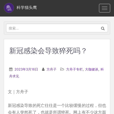
S
科学猫头鹰
TOGG
k
i
p
搜
t
索：
o
m
新冠感染会导致猝死吗？
a
i
n
,
,
2023年3月16日
方舟子
方舟子专栏
大咖健谈
科
c
舟求见
o
n
文｜方舟子
t
e
新冠感染导致的死亡往往是一个比较缓慢的过程，但也
n
会有人突然死了，也就是所谓猝死。网上有不少这方面
t