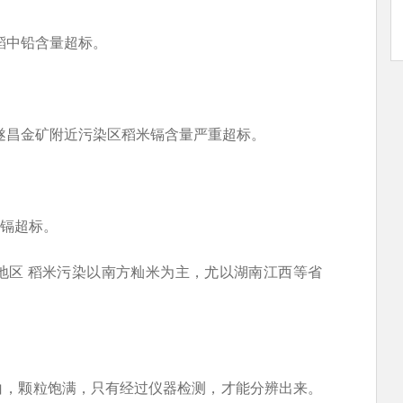
稻中铅含量超标。
，遂昌金矿附近污染区稻米镉含量严重超标。
稻镉超标。
地区 稻米污染以南方籼米为主，尤以湖南江西等省
白，颗粒饱满，只有经过仪器检测，才能分辨出来。