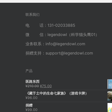
导
航
联系我们
电 话：131-02033885
微 信：legendowl（科学猫头鹰01）
业务联系：
info@legendowl.com
捐赠支持：
support@legendowl.com
产品
医路东西
原
当
¥
210.00
¥
75.00
价
前
《藏于土中的生命七家族》（游戏卡牌）
为：
价
¥
96.00
¥210.00。
格
为：
捐赠
¥75.00。
¥
99.00