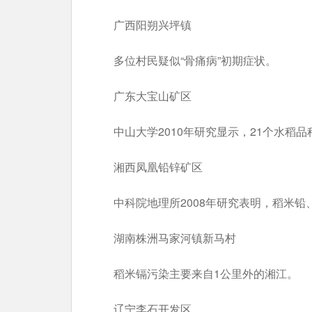
广西阳朔兴坪镇
多位村民疑似“骨痛病”初期症状。
广东大宝山矿区
中山大学2010年研究显示，21个水稻品
湘西凤凰铅锌矿区
中科院地理所2008年研究表明，稻米铅
湖南株洲马家河镇新马村
稻米镉污染主要来自1公里外的湘江。
辽宁李石开发区