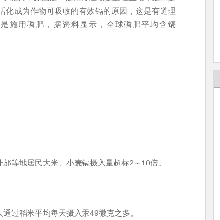
活化成为作物可吸收的有效镉的原因，这是有道理
要是施用磷肥，据资料显示，全球磷肥平均含镉
。
什邡等地居民大米、小麦镉摄入量超标2～10倍。
人通过稻米平均每天摄入汞49微克之多。