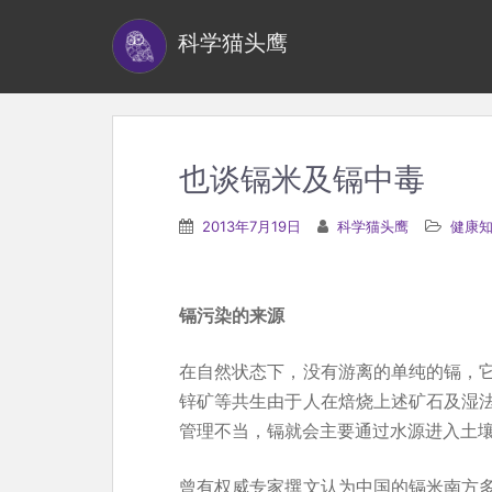
S
科学猫头鹰
k
i
p
t
o
也谈镉米及镉中毒
m
a
2013年7月19日
科学猫头鹰
健康
i
n
c
镉污染的来源
o
n
在自然状态下，没有游离的单纯的镉，
t
锌矿等共生由于人在焙烧上述矿石及湿
e
管理不当，镉就会主要通过水源进入土
n
曾有权威专家撰文认为中国的镉米南方
t