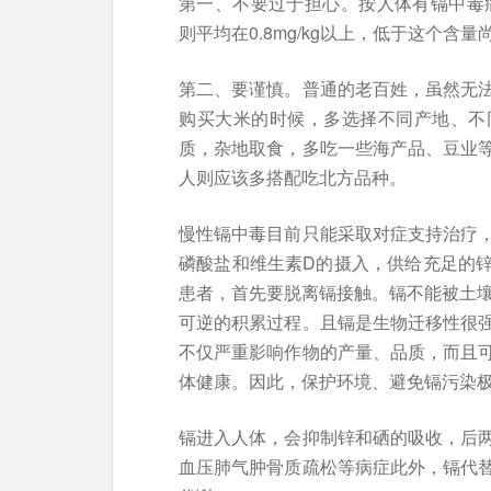
第一、不要过于担心。按人体有镉中毒病
则平均在0.8mg/kg以上，低于这个含量
第二、要谨慎。普通的老百姓，虽然无
购买大米的时候，多选择不同产地、不
质，杂地取食，多吃一些海产品、豆业
人则应该多搭配吃北方品种。
慢性镉中毒目前只能采取对症支持治疗
磷酸盐和维生素D的摄入，供给充足的
患者，首先要脱离镉接触。镉不能被土壤
可逆的积累过程。且镉是生物迁移性很
不仅严重影响作物的产量、品质，而且
体健康。因此，保护环境、避免镉污染
镉进入人体，会抑制锌和硒的吸收，后
血压肺气肿骨质疏松等病症此外，镉代