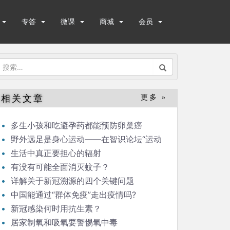
专答
微课
商城
会员
搜
索：
相关文章
更多 »
多生小孩和吃避孕药都能预防卵巢癌
野外远足是身心运动——在智识论坛“运动
与健康”的发言
生活中真正要担心的辐射
有没有可能全面消灭蚊子？
详解关于新冠溯源的四个关键问题
中国能通过“群体免疫”走出疫情吗?
新冠感染何时用抗生素？
居家制氧和吸氧要警惕氧中毒