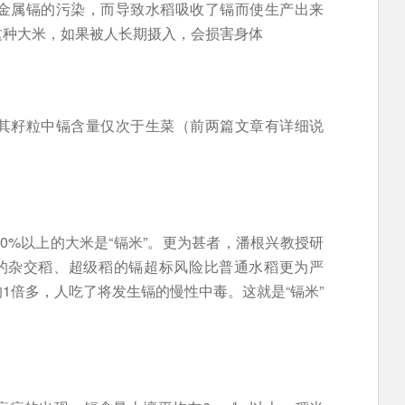
金属镉的污染，而导致水稻吸收了镉而使生产出来
这种大米，如果被人长期摄入，会损害身体
其籽粒中镉含量仅次于生菜（前两篇文章有详细说
0%以上的大米是“镉米”。更为甚者，潘根兴教授研
”的杂交稻、超级稻的镉超标风险比普通水稻更为严
1倍多，人吃了将发生镉的慢性中毒。这就是“镉米”