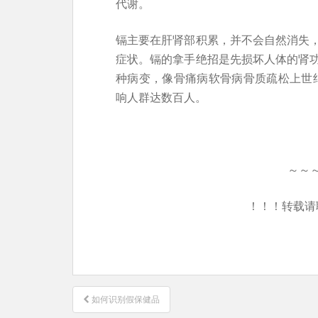
代谢。
镉主要在肝肾部积累，并不会自然消失
症状。镉的拿手绝招是先损坏人体的肾
种病变，像骨痛病软骨病骨质疏松上世纪
响人群达数百人。
～～
！！！转载请
文
如何识别假保健品
章