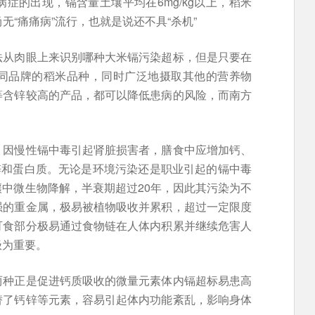
症的出现，镉含量土壤平均在6mg/kg以上，稻米
尚无“痛痛病”流行，也就是说还不具“杀机”
法从肉眼上来识别哪种大米镉污染超标，但是只要在
同品牌的稻米品种，同时广泛地摄取其他的营养物
等含锌较高的产品，都可以降低患病的风险，而南方
，因慢性镉中毒引起肾脏损害者，膳食中应增加钙、
锌和蛋白质。无论是环境污染还是职业引起的镉中毒
中微生物降解，半衰期超过20年，因此其污染为不
强的重金属，极易被植物吸收并累积，超过一定限度
可食部分极易通过食物链在人体内积累并继续危害人
极为重要。
两种正是促进钙质吸收的微量元素体内镉超标易患高
替了钙锌等元素，容易引起体内功能紊乱，影响身体