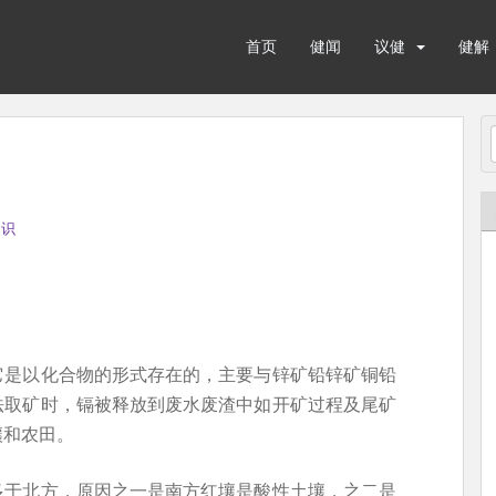
首页
健闻
议健
健解
知识
它是以化合物的形式存在的，主要与锌矿铅锌矿铜铅
法取矿时，镉被释放到废水废渣中如开矿过程及尾矿
壤和农田。
多于北方，原因之一是南方红壤是酸性土壤，之二是