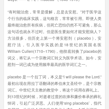
“有时能治愈，常常是缓解，总是去安慰。”对于医学这
个行当的临床实践，这句格言，常常被引用。即便人类
最终能治愈所有疾病，但死亡恐怕仍然不可避免，那么
这句话也就永不过时。但是医生要如何才能安慰病人？
方法很多，但历史上第一个将安慰剂（ placebo )，安
慰疗法，引入医学实践的是18世纪的英国名医
William Cullen(1710–1790)，他彻底转换了placebo的
词义，将它从一个宗教词汇转义为医学术语。如今，安
慰剂一词已成为使用频率最高的医学词汇之一。
placebo 是一个拉丁词，本义是“I will please the Lord.”
最初出现在用拉丁语翻译的希伯来文圣经中，是个宗教
词汇。中世纪天主教的教堂中，将这个词用在葬礼上。
到13世纪的时候，对逝者过度的吹捧和廉价奉承的葬礼
悼词，引起广泛厌恶。人们使用‘sing placebos’，指代