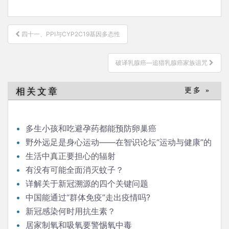
文
四十一、PPI与CYP2C19基因多态性
章
导
破译乳腺癌—追猎乳腺癌家族诅咒
航
相关文章
更多 »
多生小孩和吃避孕药都能预防卵巢癌
野外远足是身心运动——在智识论坛“运动与健康”的
发言
生活中真正要担心的辐射
有没有可能全面消灭蚊子？
详解关于新冠溯源的四个关键问题
中国能通过“群体免疫”走出疫情吗?
新冠感染何时用抗生素？
居家制氧和吸氧要警惕氧中毒