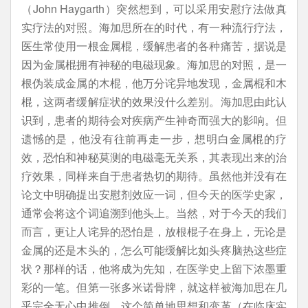
（John Haygarth）突然想到，可以采用安慰疗法做真
实疗法的对照。海加思所在的时代，有一种流行疗法，
医生常使用一根金属棍，缓解患者的各种痛苦，据说是
因为金属棍拥有神秘的电磁现象。海加思的对照，是一
根伪装成金属的木棍，他万分诧异地发现，金属棍和木
棍，这两者缓解症状的效果没什么差别。海加思由此认
识到，患者的期待会对疾病产生神奇而强大的影响。但
遗憾的是，他没有往前再走一步，想明白金属棍的疗
效，恐怕和神秘莫测的电磁毫无关系，其表现出来的治
疗效果，同样来自于患者热切的期待。虽然他并没有在
论文中明确提出安慰剂效应一词，但今天的医学史家，
通常会将这个词追溯到他头上。当然，对于今天的我们
而言，更让人诧异的恐怕是，放根棍子在身上，无论是
金属的还是木头的，怎么可能缓解比如头疼脑热这些症
状？那样的话，他将成为先知，在医学史上留下浓墨重
彩的一笔。但第一张多米诺骨牌，就这样被海加思在几
乎完全无心中推倒，这个简单地思想和变革（在临床实