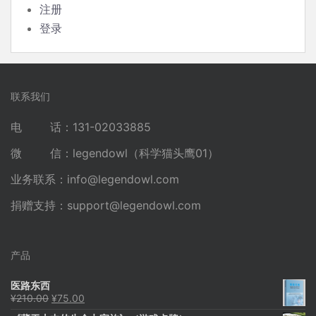
注册
登录
联系我们
电 话：131-02033885
微 信：legendowl（科学猫头鹰01）
业务联系：
info@legendowl.com
捐赠支持：
support@legendowl.com
产品
医路东西
原
当
¥
210.00
¥
75.00
价
前