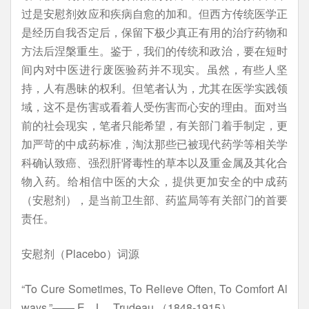
过是安慰剂效应和疾病自愈的加和。但西方传统医学正
是经历自我否定后，保留下极少真正有用的治疗药物和
方法后涅槃重生。鉴于，我们的传统和政治，要在短时
间内对中医进行废医验药并不现实。虽然，有些人坚
持，人有愚昧的权利。但笔者认为，尤其在医学实践领
域，这不是伤害或看着人受伤害而心安的理由。面对当
前的社会现实，笔者只能希望，有关部门着手制定，更
加严苛的中成药标准，淘汰那些已被现代药学等相关学
科确认致癌、强烈肝肾毒性的草本以及重金属及其化合
物入药。给相信中医的大众，提供更加安全的中成药
（安慰剂），是当前卫生部、药监局等有关部门的首要
责任。
安慰剂（Placebo）词源
“To Cure Sometimes, To Relieve Often, To Comfort Al
ways.”—— E．L．Trudeau （1848-1915）