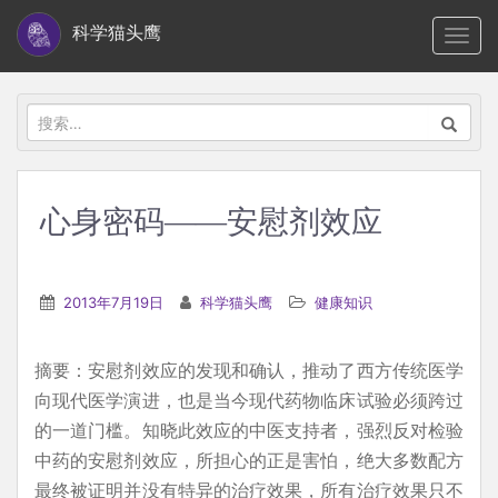
S
科学猫头鹰
TOGG
k
i
p
搜
t
索：
o
m
心身密码——安慰剂效应
a
i
n
2013年7月19日
科学猫头鹰
健康知识
c
o
摘要：安慰剂效应的发现和确认，推动了西方传统医学
n
向现代医学演进，也是当今现代药物临床试验必须跨过
t
的一道门槛。知晓此效应的中医支持者，强烈反对检验
e
中药的安慰剂效应，所担心的正是害怕，绝大多数配方
n
最终被证明并没有特异的治疗效果，所有治疗效果只不
t