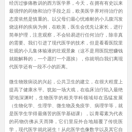
经历过惨痛教训的西方医学界，今天，在拥有有史以来
最强悍的药物和治疗手段之后，欧美医学界对待治疗的
态度依然是慎重的。以父母们最心忧难耐的小儿腹泻发
烧这样的疾病为例，在欧美，医生会优先让家长，进行
简单护理，注意观察，不会轻易进行任何治疗，除非真
的需要。我们引进了现代医学的技术，但是看看医院里
壮观的小儿集体输液的壮观景象（这不是用医院想赚钱
就能解释的，一个愿打一个愿挨），你就明白我们离现
代医学还有一段不小的距离。
微生物致病说的兴起，公共卫生的建立，在很大程度上
提高了健康水平。犹如一场大戏，在临床治疗陷入最绝
望地深渊时，生物医学的相关学科领域却在迅猛发展
（生物化学、生理学、微生物及免疫学、病理学等，就
是医学生学得最痛苦的医学基础课），以青霉素为代表
的药物仿佛从天而降，它们里应外合地颠覆了传统医
学，现代医学就此诞生！从此医学也像数学以及其它自