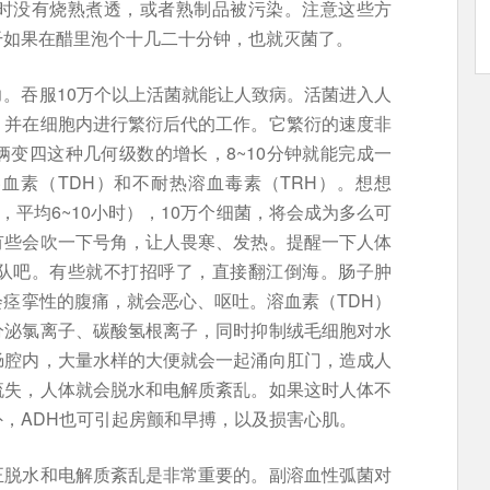
时没有烧熟煮透，或者熟制品被污染。注意这些方
干如果在醋里泡个十几二十分钟，也就灭菌了。
。吞服10万个以上活菌就能让人致病。活菌进入人
，并在细胞内进行繁衍后代的工作。它繁衍的速度非
变四这种几何级数的增长，8~10分钟就能完成一
血素（TDH）和不耐热溶血毒素（TRH）。想想
，平均6~10小时），10万个细菌，将会成为多么可
有些会吹一下号角，让人畏寒、发热。提醒一下人体
队吧。有些就不打招呼了，直接翻江倒海。肠子肿
痉挛性的腹痛，就会恶心、呕吐。溶血素（TDH）
分泌氯离子、碳酸氢根离子，同时抑制绒毛细胞对水
肠腔内，大量水样的大便就会一起涌向肛门，造成人
流失，人体就会脱水和电解质紊乱。如果这时人体不
，ADH也可引起房颤和早搏，以及损害心肌。
正脱水和电解质紊乱是非常重要的。副溶血性弧菌对