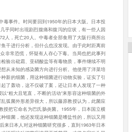
毒事件。时间要回到1950年的日本大阪。日本投
人几乎同时出现剧烈腹痛和腹泻的症状，有一些人因
72人，死亡20人。中毒者全部食用了大阪行商所出
青鱼干进行分析，但什么也没发现。由于此时距离前
民众非常恐慌，怀疑有人存心下毒。当局也把此事列
未检验出砒霜、亚硝酸盐等有毒物质，事件继续不明
授想从未知的感染菌方向进行分析。他使用了洋菜培
一种新的细菌，用这种细菌进行动物实验，证实了引
引起了轰动，这不仅破了案，还让日本人发现了一种
以“粗大且笔直，不断的活动”来形容这种细菌的外
霍乱弧菌外形差异很大，所以藤原教授认为，此菌应
教授把它命名为巴氏肠炎菌。1955年，日本国立横
这种细菌，他还发现这种细菌是嗜盐性的，所以又用
后来日本人对这种细菌研究很多，直到1963年日本