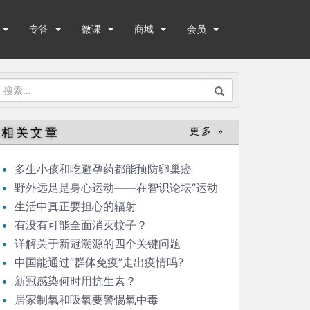
专答
微课
商城
会员
搜
索：
相关文章
更多 »
多生小孩和吃避孕药都能预防卵巢癌
野外远足是身心运动——在智识论坛“运动
与健康”的发言
生活中真正要担心的辐射
有没有可能全面消灭蚊子？
详解关于新冠溯源的四个关键问题
中国能通过“群体免疫”走出疫情吗?
新冠感染何时用抗生素？
居家制氧和吸氧要警惕氧中毒