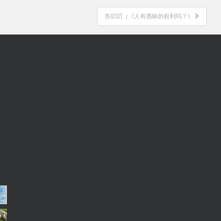
答叨叨（《人有愚昧的权利吗？》