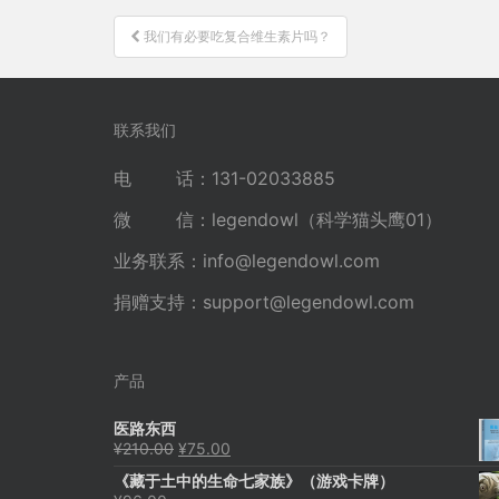
文
我们有必要吃复合维生素片吗？
章
导
航
联系我们
电 话：131-02033885
微 信：legendowl（科学猫头鹰01）
业务联系：
info@legendowl.com
捐赠支持：
support@legendowl.com
产品
医路东西
原
当
¥
210.00
¥
75.00
价
前
《藏于土中的生命七家族》（游戏卡牌）
为：
价