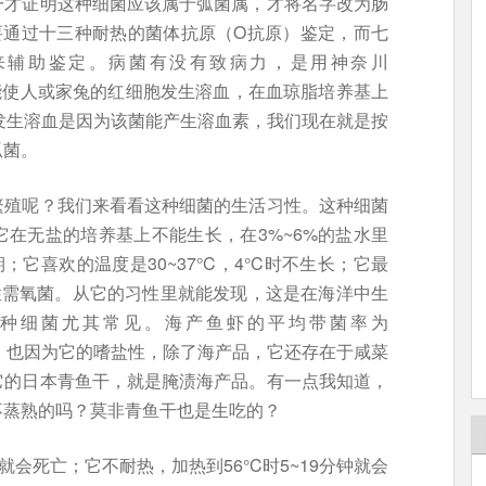
一才证明这种细菌应该属于弧菌属，才将名字改为肠
要通过十三种耐热的菌体抗原（O抗原）鉴定，而七
来辅助鉴定。病菌有没有致病力，是用神奈川
菌能使人或家兔的红细胞发生溶血，在血琼脂培养基上
。发生溶血是因为该菌能产生溶血素，我们现在就是按
弧菌。
繁殖呢？我们来看看这种细菌的生活习性。这种细菌
在无盐的培养基上不能生长，在3%~6%的盐水里
；它喜欢的温度是30~37°C，4°C时不生长；它最
氏阴性需氧菌。从它的习性里就能发现，这是在海洋中生
种细菌尤其常见。海产鱼虾的平均带菌率为
%以上。也因为它的嗜盐性，除了海产品，它还存在于咸菜
它的日本青鱼干，就是腌渍海产品。有一点我知道，
不蒸熟的吗？莫非青鱼干也是生吃的？
就会死亡；它不耐热，加热到56°C时5~19分钟就会