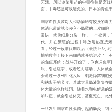
灭活。所以该菌引起的中毒往往是烹饪
面，中毒还是可以避免的。日本的青鱼
副溶血性弧菌对人和动物均有较强的毒力
体消化道后就会侵入小肠壁的上皮细胞
常快，就像细胞分裂一样，一个变俩，俩
代。并在繁殖的过程中释放耐热直接溶
看，经过一段潜伏期以后（最快1~3小时
怕的数字！接下来细菌就开始进攻了，
的免疫系统：战斗开始了，你也调集军
胀，引起痉挛，或者逆向蠕动，人体就会
会通过一系列生化反应，刺激隐窝细胞
和钠离子的吸收。造成大量肠液聚集在
体大量的水样腹泻。随着水和电解质的
加纠正，就会引起休克，甚至死亡。此外
一旦发生副溶血性弧菌引起的肠炎，纠