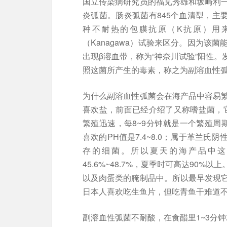
国立传染病研究员的福见秀雄和坂崎利
炎弧菌。肠炎弧菌有845个血清型，主
种不耐热的包膜抗原（K抗原）用
（Kanagawa）试验来区分。因为该
出现β溶血带，称为“神奈川试验”阳性
照这菌所产生的毒素，称之为副溶血性
为什么副溶血性弧菌会在海产品中容易
喜欢盐，前面已经介绍了又称嗜盐菌，它
繁殖迅速，每8~9分钟就是一个繁殖周期
喜欢的PH值是7.4~8.0；属于革兰
存的细菌。所以夏天的海产品中这
45.6%~48.7%，夏季时可高达90
以及肉蛋类的腌制品中。所以最早发现
日本人喜欢吃生鱼片，但吃青鱼干难道
副溶血性弧菌不耐酸，在食醋里1~3分钟