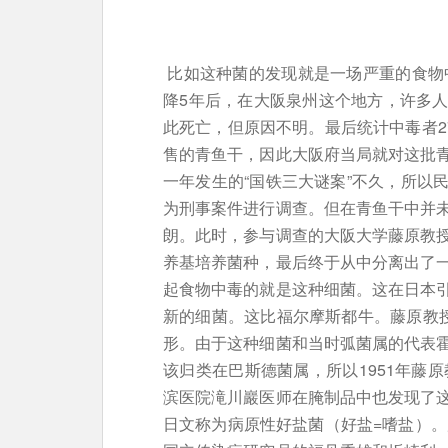
比如这种菌的发现就是一场严重的食物中
降5年后，在大阪泉州这个地方，许多
此死亡，但原因不明。最后统计中毒者2
售的青鱼干，因此大阪府当局就对这批
一年发生的“国铁三大谜案”不久，所以
为刑事案件进行调查。但在青鱼干中并
朗。此时，参与调查的大阪大学藤原教
养基培养菌种，最后终于从中分离出了
起食物中毒的就是这种细菌。这在日本
新的细菌。这比福尔摩斯都牛。藤原教授
形。由于这种细菌和当时弧菌属的代表
该归类在巴斯德菌属，所以1951年藤原
滨医院滝川巖医师在腌制品中也发现了
日文称为病原性好盐菌（好盐=嗜盐）。