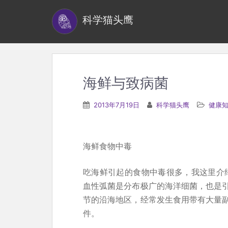
S
科学猫头鹰
k
i
p
t
o
海鲜与致病菌
m
a
2013年7月19日
科学猫头鹰
健康
i
n
c
海鲜食物中毒
o
n
吃海鲜引起的食物中毒很多，我这里介
t
血性弧菌是分布极广的海洋细菌，也是
e
节的沿海地区，经常发生食用带有大量
n
件。
t