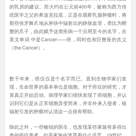
的乳房的建议。而大约在公元前400年，被称为西方传
统医学之父的希波克拉底，正是在观察乳腺肿瘤时，将
那些张牙舞爪地从肿块中辐射出的静脉血管，类比为螃
蟹的爪子，由此赋予这类疾病一个沿用至今的名字，在
英文单词 中是Cancer——癌，同时也有巨蟹座的含义
（the Cancer）。
数千年来，癌仅仅是个名字而已。直到生物学家们发
现，生命世界的基本单位是细胞。对于癌症的研究，才
算真正开始启动。病理学家们很快发现了癌细胞，并认
识到它们是从正常细胞异变而来，并非外来入侵者，核
辐射引发的肿瘤对认清这一点很有帮助。
除此之外，一些敏锐的医生，也发现某些家族有多得出
奇的癌症患者，似乎家族中笼罩着什么诅咒。19世纪，