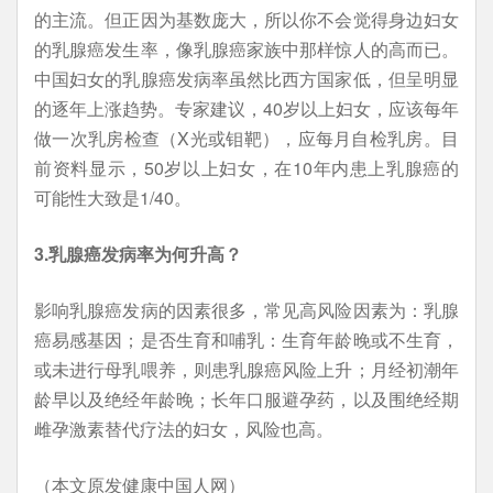
的主流。但正因为基数庞大，所以你不会觉得身边妇女
的乳腺癌发生率，像乳腺癌家族中那样惊人的高而已。
中国妇女的乳腺癌发病率虽然比西方国家低，但呈明显
的逐年上涨趋势。专家建议，40岁以上妇女，应该每年
做一次乳房检查（X光或钼靶），应每月自检乳房。目
前资料显示，50岁以上妇女，在10年内患上乳腺癌的
可能性大致是1/40。
3.乳腺癌发病率为何升高？
影响乳腺癌发病的因素很多，常见高风险因素为：乳腺
癌易感基因；是否生育和哺乳：生育年龄晚或不生育，
或未进行母乳喂养，则患乳腺癌风险上升；月经初潮年
龄早以及绝经年龄晚；长年口服避孕药，以及围绝经期
雌孕激素替代疗法的妇女，风险也高。
（本文原发健康中国人网）