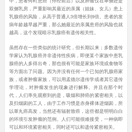
中，患者何时患癌（停经前后）以及肿瘤仅在单侧还是
双侧乳房，严重影响其最近的亲属（姐妹、女儿）患上
乳腺癌的风险，从高于普通人3倍增长到9倍。患者的发
病年龄越早越严重，那么她最近的亲属患癌的风险也就
越高，这个发现暗示乳腺癌有遗传相关性。
虽然存在一些类似的统计研究，但长期以来；多数遗传
学家认为乳腺癌并非遗传性疾病，即便某个家族中患乳
腺癌的人多得出奇，那也很有可能是家族环境或食物等
等方面出了问题。因为并没有任何一个已知的乳腺癌家
族，或者肿瘤家族，可以用孟德尔遗传学或者其它遗传
学理论，对肿瘤发生的现象进行解释。并且在那个时
代，人们率先观察到的是，吸烟和肺癌的紧密相关，以
及扫烟囱的工人，由于工作习惯是赤身裸体进烟囱，所
以睾丸癌高发，当然还有辐射致癌，这些都是明明白白
的环境引发肿瘤的范例。人们可能很难接受，一种病即
可以和环境紧密相关，同时还可以和遗传紧密相关。