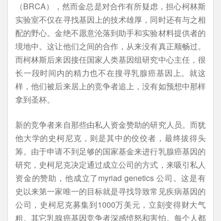
（BRCA），然而金总是对合作有所疑虑，担心柯林斯
实验室不仅在寻找基因上的技术雄厚，同时还有与之相
配的野心。金绝不愿意沦落到助手和实验材料提供者的
境地中。这让他们之间的合作，从来没有真正顺畅过。
而柯林斯后来因接任国家人类基因组研究中心主任，很
长一段时间内的精力也不在搜寻乳腺癌基因上。就这
样，他们被后来居上的竞争者追上，没有如预想中那样
拿到圣杯。
新的竞争者来自那些由私人资金赞助的研究人员。而犹
他大学的史柯尼克，则是其中的佼佼者，最终拔得头
筹。由于申请不到足够的国家基金来进行乳腺癌基因的
研究，史柯尼克决定通过成立公司的方式，来吸引私人
资金的赞助，他成立了myriad genetics 公司。这是有
史以来第一家唯一的目标就是寻找导致常见疾病基因的
公司，史柯尼克募集到1000万美元，立刻变得财大气
粗。其它乳腺癌基因竞争者深感愤怒和害怕。每个人都