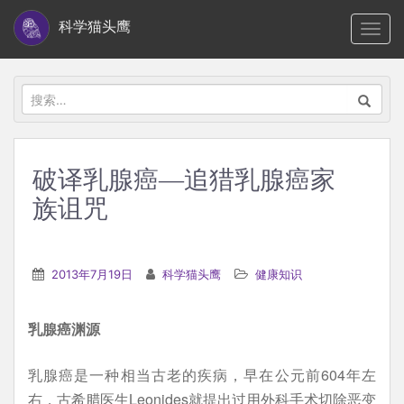
S
科学猫头鹰
TOGG
k
i
p
搜
t
索：
o
m
破译乳腺癌—追猎乳腺癌家
a
族诅咒
i
n
c
2013年7月19日
科学猫头鹰
健康知识
o
n
t
乳腺癌渊源
e
乳腺癌是一种相当古老的疾病，早在公元前604年左
n
右，古希腊医生Leonides就提出过用外科手术切除恶变
t