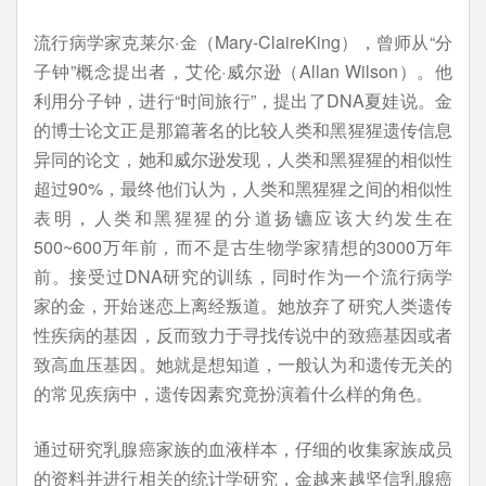
流行病学家克莱尔·金（Mary-ClaireKing），曾师从“分
子钟”概念提出者，艾伦·威尔逊（Allan Wilson）。他
利用分子钟，进行“时间旅行”，提出了DNA夏娃说。金
的博士论文正是那篇著名的比较人类和黑猩猩遗传信息
异同的论文，她和威尔逊发现，人类和黑猩猩的相似性
超过90%，最终他们认为，人类和黑猩猩之间的相似性
表明，人类和黑猩猩的分道扬镳应该大约发生在
500~600万年前，而不是古生物学家猜想的3000万年
前。接受过DNA研究的训练，同时作为一个流行病学
家的金，开始迷恋上离经叛道。她放弃了研究人类遗传
性疾病的基因，反而致力于寻找传说中的致癌基因或者
致高血压基因。她就是想知道，一般认为和遗传无关的
的常见疾病中，遗传因素究竟扮演着什么样的角色。
通过研究乳腺癌家族的血液样本，仔细的收集家族成员
的资料并进行相关的统计学研究，金越来越坚信乳腺癌