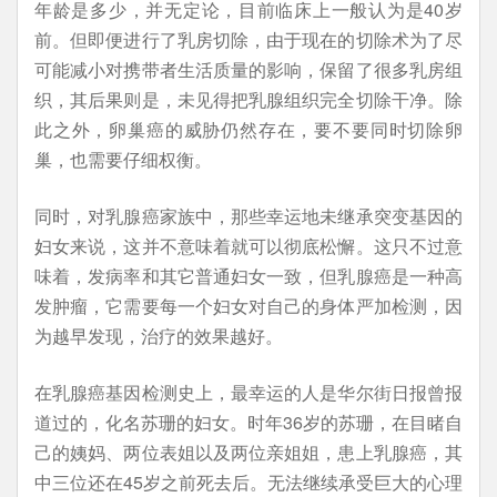
年龄是多少，并无定论，目前临床上一般认为是40岁
前。但即便进行了乳房切除，由于现在的切除术为了尽
可能减小对携带者生活质量的影响，保留了很多乳房组
织，其后果则是，未见得把乳腺组织完全切除干净。除
此之外，卵巢癌的威胁仍然存在，要不要同时切除卵
巢，也需要仔细权衡。
同时，对乳腺癌家族中，那些幸运地未继承突变基因的
妇女来说，这并不意味着就可以彻底松懈。这只不过意
味着，发病率和其它普通妇女一致，但乳腺癌是一种高
发肿瘤，它需要每一个妇女对自己的身体严加检测，因
为越早发现，治疗的效果越好。
在乳腺癌基因检测史上，最幸运的人是华尔街日报曾报
道过的，化名苏珊的妇女。时年36岁的苏珊，在目睹自
己的姨妈、两位表姐以及两位亲姐姐，患上乳腺癌，其
中三位还在45岁之前死去后。无法继续承受巨大的心理