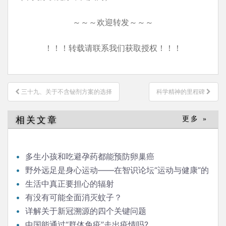
～～～欢迎转发～～～
！！！转载请联系我们获取授权！！！
文
三十九、关于不含铋剂方案的选择
科学精神的里程碑
章
导
相关文章
更多 »
航
多生小孩和吃避孕药都能预防卵巢癌
野外远足是身心运动——在智识论坛“运动与健康”的
发言
生活中真正要担心的辐射
有没有可能全面消灭蚊子？
详解关于新冠溯源的四个关键问题
中国能通过“群体免疫”走出疫情吗?