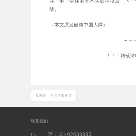
在了解了身体的基本防御手段后，下一
战。
（本文原发健康中国人网）
～～
！！！转载请
文
四十、伴同方案相关
章
导
航
联系我们
电 话：131-02033885