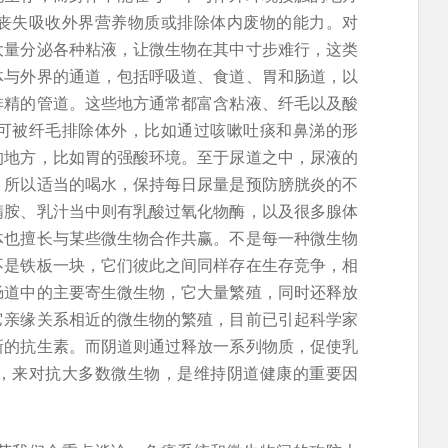
丧失吸收外界营养物质或排除体内废物的能力。对
大量分泌各种粘液，让微生物在其中寸步难行，这类
体与外界的通道，包括呼吸道、食道、胃和肠道，以
排精的管道。这些地方通常都富含粘液、纤毛以及酸
可被纤毛排除体外，比如通过咳嗽吐痰和鼻涕的形
的地方，比如胃的强酸环境。至于尿道之中，尿液的
，所以适当的喝水，保持每日尿量是预防膀胱炎的不
精胺、乳汁当中则有乳酸过氧化物酶，以及很多腺体
体也擅长与某些微生物合作共赢。不是每一种微生物
不是铁板一块，它们彼此之间同样存在生存竞争，相
肠道中的主要寄生微生物，它大量繁殖，同时还释放
它亲缘关系相近的微生物的繁殖，目前已引起科学家
新的抗生素。而阴道则通过释放一系列物质，促使乳
，来对抗大多数微生物，是维持阴道健康的重要因