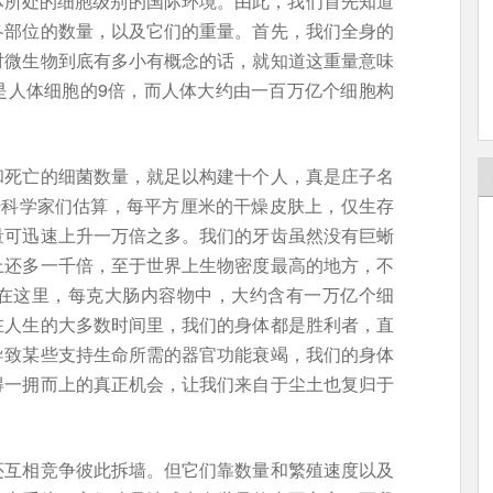
身体所处的细胞级别的国际环境。由此，我们首先知道
各部位的数量，以及它们的重量。首先，我们全身的
对微生物到底有多小有概念的话，就知道这重量意味
是人体细胞的9倍，而人体大约由一百万亿个细胞构
和死亡的细菌数量，就足以构建十个人，真是庄子名
经科学家们估算，每平方厘米的干燥皮肤上，仅生存
量可迅速上升一万倍之多。我们的牙齿虽然没有巨蜥
上还多一千倍，至于世界上生物密度最高的地方，不
在这里，每克大肠内容物中，大约含有一万亿个细
在人生的大多数时间里，我们的身体都是胜利者，直
导致某些支持生命所需的器官功能衰竭，我们的身体
得一拥而上的真正机会，让我们来自于尘土也复归于
还互相竞争彼此拆墙。但它们靠数量和繁殖速度以及