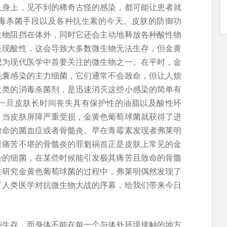
人身上，见不到的稀奇古怪的感染，都可能让患者就
毒杀菌手段以及各种抗生素的今天。皮肤的防御功
生物阻挡在体外，同时它还会主动地释放各种酸性物
呈现酸性，这会导致大多数微生物无法生存，但金黄
成为现代医学中首要关注的微生物之一。在平时，金
毛囊感染的主力细菌，它们通常不会致命，但让人烦
之类的消毒杀菌剂，是迅速消灭这些小感染的简单有
一旦皮肤长时间丧失具有保护性的油脂以及酸性环
。当皮肤屏障严重受损，金黄色葡萄球菌就获得了进
致命的菌血症或者骨髓炎。早在青霉素发现者弗莱明
者痛苦不堪的骨髓炎的罪魁祸首正是皮肤上常见的金
染的细菌，在某些时候能引发极其痛苦且致命的骨髓
在研究金黄色葡萄球菌的过程中，弗莱明偶然发现了
了人类医学对抗微生物大战的序幕，给我们带来今日
能生存，而身体不能在每一个与体外环境接触的地方