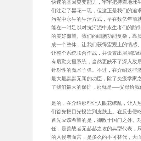
快速的基因突变能力，牢牢把持着地球
们注定了昙花一现，但这正是我们的追
污泥中永生的生活方式，早在数亿年前
能在一时足以对抗污泥中永生者们的防
的美好愿望。我们的细胞功能复杂，靠
成一个整体，让我们获得宏观上的情感
让整个系统联合作战，并设置出层层防
有后勤支援系统，当然更缺不了深入敌
针对性的魔术子弹。不过，在介绍这些
最大最默默无闻的功臣，除了免疫学家
了我们最大的保护，那就是—–父母给我
是的，在介绍那些让人眼花缭乱，让人
们首先把目光投注到皮肤上。在反击侵
首先应该希望的是，御敌于国门之外。
任，是善战者无赫赫之攻的典型代表，
的入侵者而言，是多么的不可替代，大