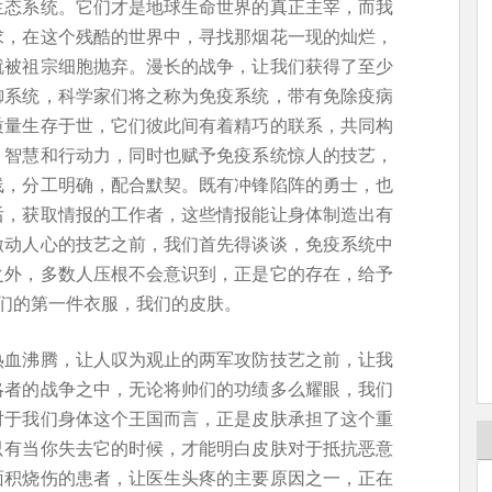
生态系统。它们才是地球生命世界的真正主宰，而我
求，在这个残酷的世界中，寻找那烟花一现的灿烂，
就被祖宗细胞抛弃。漫长的战争，让我们获得了至少
御系统，科学家们将之称为免疫系统，带有免除疫病
质量生存于世，它们彼此间有着精巧的联系，共同构
、智慧和行动力，同时也赋予免疫系统惊人的技艺，
线，分工明确，配合默契。既有冲锋陷阵的勇士，也
后，获取情报的工作者，这些情报能让身体制造出有
激动人心的技艺之前，我们首先得谈谈，免疫系统中
之外，多数人压根不会意识到，正是它的存在，给予
们的第一件衣服，我们的皮肤。
热血沸腾，让人叹为观止的两军攻防技艺之前，让我
略者的战争之中，无论将帅们的功绩多么耀眼，我们
对于我们身体这个王国而言，正是皮肤承担了这个重
只有当你失去它的时候，才能明白皮肤对于抵抗恶意
面积烧伤的患者，让医生头疼的主要原因之一，正在