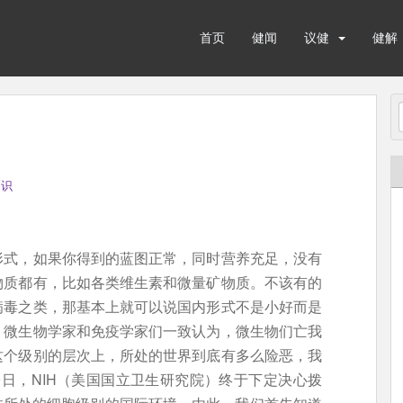
首页
健闻
议健
健解
知识
形式，如果你得到的蓝图正常，同时营养充足，没有
物质都有，比如各类维生素和微量矿物质。不该有的
病毒之类，那基本上就可以说国内形式不是小好而是
，微生物学家和免疫学家们一致认为，微生物们亡我
这个级别的层次上，所处的世界到底有多么险恶，我
19日，NIH（美国国立卫生研究院）终于下定决心拨