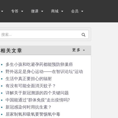
专答
微课
商城
会员
搜
索：
相关文章
更多 »
多生小孩和吃避孕药都能预防卵巢癌
野外远足是身心运动——在智识论坛“运动
与健康”的发言
生活中真正要担心的辐射
有没有可能全面消灭蚊子？
详解关于新冠溯源的四个关键问题
中国能通过“群体免疫”走出疫情吗?
新冠感染何时用抗生素？
居家制氧和吸氧要警惕氧中毒