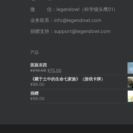
微 信：legendowl（科学猫头鹰01）
业务联系：
info@legendowl.com
捐赠支持：
support@legendowl.com
产品
医路东西
原
当
¥
210.00
¥
75.00
价
前
《藏于土中的生命七家族》（游戏卡牌）
为：
价
¥
96.00
¥210.00。
格
为：
捐赠
¥75.00。
¥
99.00