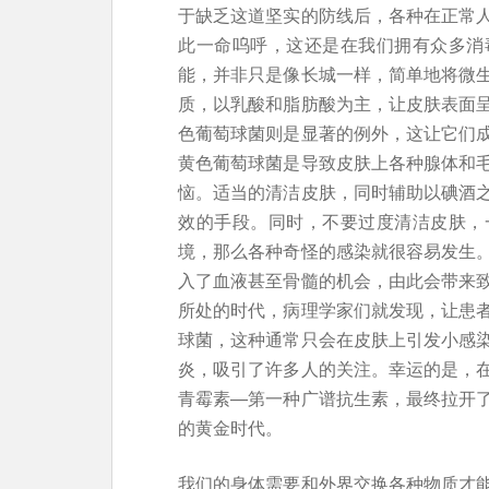
于缺乏这道坚实的防线后，各种在正常
此一命呜呼，这还是在我们拥有众多消
能，并非只是像长城一样，简单地将微
质，以乳酸和脂肪酸为主，让皮肤表面
色葡萄球菌则是显著的例外，这让它们
黄色葡萄球菌是导致皮肤上各种腺体和
恼。适当的清洁皮肤，同时辅助以碘酒
效的手段。同时，不要过度清洁皮肤，
境，那么各种奇怪的感染就很容易发生
入了血液甚至骨髓的机会，由此会带来
所处的时代，病理学家们就发现，让患
球菌，这种通常只会在皮肤上引发小感
炎，吸引了许多人的关注。幸运的是，
青霉素—第一种广谱抗生素，最终拉开
的黄金时代。
我们的身体需要和外界交换各种物质才