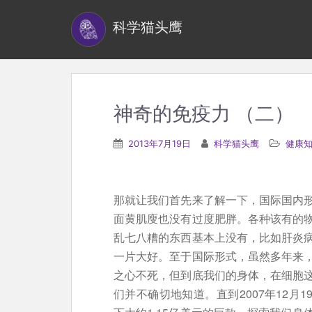
S
科学猫头鹰
k
i
p
t
o
神奇的免疫力 （二）
m
a
2013年7月19日
科学猫头鹰
健康
i
n
c
那就让我们首先来了解一下，国际国内
o
面黄肌廋也没有过度肥胖。各种该有的
n
乱七八糟的东西基本上没有，比如肝炎
t
一片大好。至于国际形式，虽然多年来
e
之心不死，但到底我们的身体，在细胞
n
们并不确切地知道。直到2007年12月
t