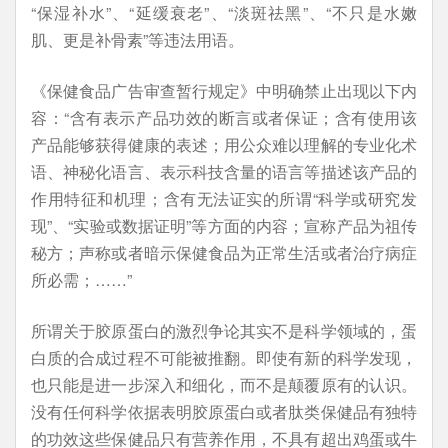
“保湿补水”、“延缓衰老”、“淡斑祛黑”、“不只是水嫩
肌、更是补骨素”等违法用语。
《保健食品广告审查暂行规定》中明确禁止出现以下内
容：“含有表示产品功效的断言或者保证；含有使用该
产品能够获得健康的表述；用公众难以理解的专业化术
语、神秘化语言、表示科技含量的语言等描述该产品的
作用特征和机理；含有无法证实的所谓“科学或研究发
现”、“实验或数据证明”等方面的内容；宣称产品为祖传
秘方；声称或者暗示保健食品为正常生活或者治疗病症
所必需；……”
所谓关于胶原蛋白的激烈争论其实不是科学领域的，蛋
白质的合成过程不可能被推翻。即使有新的科学发现，
也只能是进一步深入和细化，而不是颠覆原有的认识。
没有任何科学依据表明胶原蛋白或者肽类保健品有独特
的功效这些保健品只有营养作用，不具有超出鸡蛋或牛