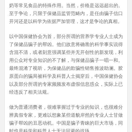
奶等常见食品的特殊作用。当然，价格是远远超出的。
至于争论，只限于保健品监管范畴内，是任由骗子信口
开河还是以科学为依据严加管理，这才是争论的真相。
以中国保健协会为首，部分所谓的营养学专业人士成为
了保健品骗子的帮凶。他们故意将确凿的科学事实说得
含混不清，或者刻意强调某些并无开创性的新发现，利
用公众对专业知识的不了解，与保健品骗子一唱一和。
最终混淆了视听，为保健品的欺骗性销售推波助澜。胶
原蛋白的骗局被科学及科普人士揭穿后，中国保健协会
以及部分所谓的专家频频发布虚假信息惑众，实际上已
经违反了相关法规。
做为普通消费者，很难掌握过于专业的知识，也很难分
辨真假专家，更难以想象某些道貌岸然的专业人士甘做
骗子帮凶的丑恶动机。中国是骗子青睐的巨大市场，同
时也是科学和科普人士无法回避的战场。