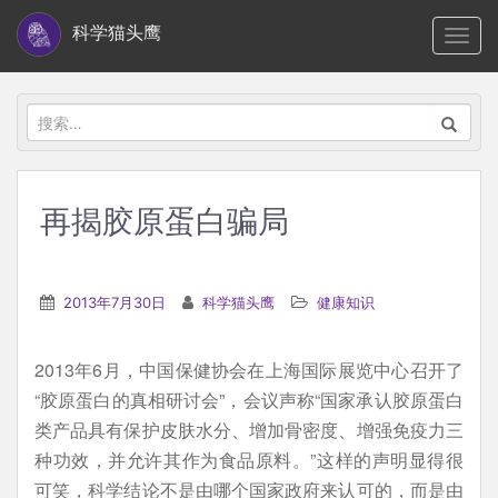
S
科学猫头鹰
TOGG
k
i
p
搜
t
索：
o
m
再揭胶原蛋白骗局
a
i
n
2013年7月30日
科学猫头鹰
健康知识
c
o
2013年6月，中国保健协会在上海国际展览中心召开了
n
“胶原蛋白的真相研讨会”，会议声称“国家承认胶原蛋白
t
类产品具有保护皮肤水分、增加骨密度、增强免疫力三
e
种功效，并允许其作为食品原料。”这样的声明显得很
n
可笑，科学结论不是由哪个国家政府来认可的，而是由
t