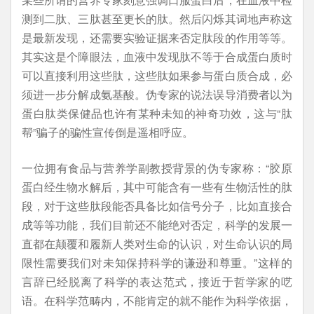
测到二肽、三肽甚至更长的肽。然后闪烁其词地声称这
是最新发现，还需要实验证据来否定肽段的作用等等。
其实这是个障眼法，血液中发现肽不等于合成蛋白质时
可以直接利用这些肽，这些肽如果参与蛋白质合成，必
须进一步分解成氨基酸。伪专家的说法误导消费者以为
蛋白肽类保健品也许有某种未知的神奇功效，这与“肽
帮”骗子的骗性宣传倒是遥相呼应。
一位拥有食品与营养学副教授背景的伪专家称：“胶原
蛋白经生物水解后，其中可能含有一些有生物活性的肽
段，对于这些肽段能否具备比如信号分子，比如直接合
成等等功能，我们目前还不能绝对否定，科学的发展一
直都在颠覆和履新人类对生命的认识，对生命认识的局
限性需要我们对未知保持科学的谦逊和尊重。”这样的
言辞已经脱离了科学的表达范式，接近于哲学家的呓
语。在科学范畴内，不能肯定的就不能作为科学依据，