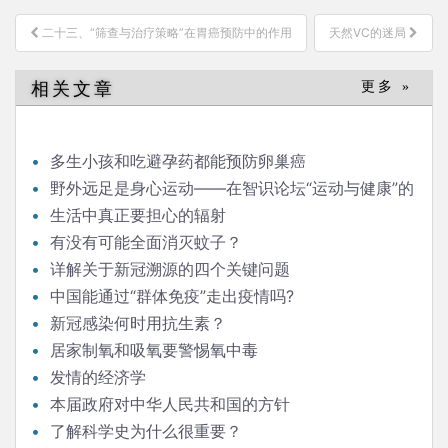
文
二十三、“筛查与治疗策略”在胃癌预防中的作用
天然VC的迷局
章
导
相关文章
更多 »
航
多生小孩和吃避孕药都能预防卵巢癌
野外远足是身心运动——在智识论坛“运动与健康”的
发言
生活中真正要担心的辐射
有没有可能全面消灭蚊子？
详解关于新冠溯源的四个关键问题
中国能通过“群体免疫”走出疫情吗?
新冠感染何时用抗生素？
居家制氧和吸氧要警惕氧中毒
发情的经济学
本届政府对中华人民共和国的方针
了解科学史为什么很重要？