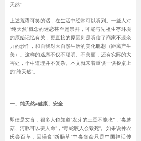
天然”……
上述荒谬可笑的话，在生活中经常可以听到。一些人对
“纯天然”概念的迷恋甚至是崇拜，可能与先祖生存环境
的原始记忆有关，更直接的原因则是听信了商家不遗余
力的炒作，和自我对大自然生活的美化臆想（距离产生
美）。这样的迷恋不仅不聪明、不美丽，还有实际的大
害处，个中道理并不复杂。本文就来着重谈一谈餐桌上
的“纯天然”。
一、纯天然≠健康、安全
即便是文盲，很多人也知道“发芽的土豆不能吃”，“毒蘑
菇、河豚可以要人命”，“毒蛇咬人会致死”。如果说神农
氏尝百草，因误食“断肠草”中毒丧命只是中国神话传