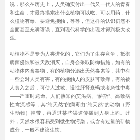
说，那么在历史上，人类确实付出一代又一代人的青春
和生命，才最终摸索出什么植物可以吃、可以用药，什
么植物有毒、要避免接触，等等，但这样的认识仍然不
全面甚至充满谬误，直到现代科学的出现才得到极大改
观。
动植物不是专为人类进化的，它们为了生存竞争，抵御
病菌侵蚀和被天敌消灭，自身会采取防御措施，如有的
动物体内含毒物，有的植物分泌出天然毒素等，其中有
一些会对人类有害，有的接触人的皮肤可致痒，有的被
人食入之后，可使人过敏、慢性肝肾衰竭或者急性中毒
——严重时毙命。人们熟知的艾滋病、“萨斯”、高致病
性禽流感等，其“纯天然”的病毒由“纯天然”的动物（野
生动物）携带，再通过某些渠道传播到人身上的。此
外，天然水很容易受到微生物污染，或含有过量的矿物
成分，一般不建议生饮。