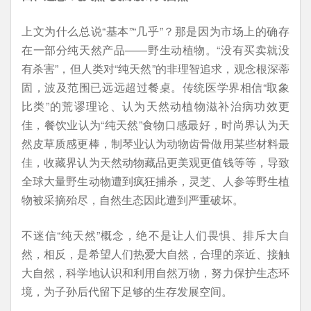
上文为什么总说“基本”“几乎”？那是因为市场上的确存
在一部分纯天然产品——野生动植物。“没有买卖就没
有杀害”，但人类对“纯天然”的非理智追求，观念根深蒂
固，波及范围已远远超过餐桌。传统医学界相信“取象
比类”的荒谬理论、认为天然动植物滋补治病功效更
佳，餐饮业认为“纯天然”食物口感最好，时尚界认为天
然皮草质感更棒，制琴业认为动物齿骨做用某些材料最
佳，收藏界认为天然动物藏品更美观更值钱等等，导致
全球大量野生动物遭到疯狂捕杀，灵芝、人参等野生植
物被采摘殆尽，自然生态因此遭到严重破坏。
不迷信“纯天然”概念，绝不是让人们畏惧、排斥大自
然，相反，是希望人们热爱大自然，合理的亲近、接触
大自然，科学地认识和利用自然万物，努力保护生态环
境，为子孙后代留下足够的生存发展空间。