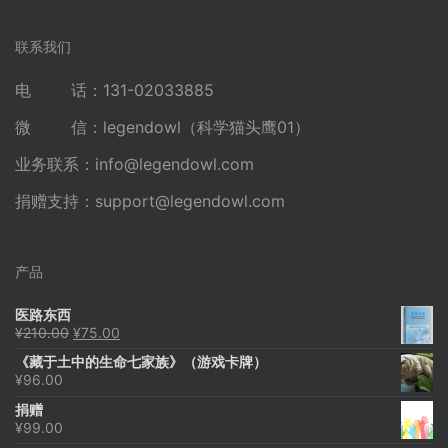
联系我们
电 话：131-02033885
微 信：legendowl（科学猫头鹰01）
业务联系：
info@legendowl.com
捐赠支持：
support@legendowl.com
产品
医路东西
原
当
¥
210.00
¥
75.00
价
前
《藏于土中的生命七家族》（游戏卡牌）
为：
价
¥
96.00
¥210.00。
格
为：
捐赠
¥75.00。
¥
99.00