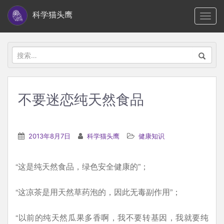
S
科学猫头鹰
TOGG
k
i
p
搜
t
索：
o
m
不要迷恋纯天然食品
a
i
n
2013年8月7日
科学猫头鹰
健康知识
c
o
“这是纯天然食品，绿色安全健康的”；
n
t
“这凉茶是用天然草药泡的，因此无毒副作用”；
e
n
“以前的纯天然瓜果多香啊，我不要转基因，我就要纯
t