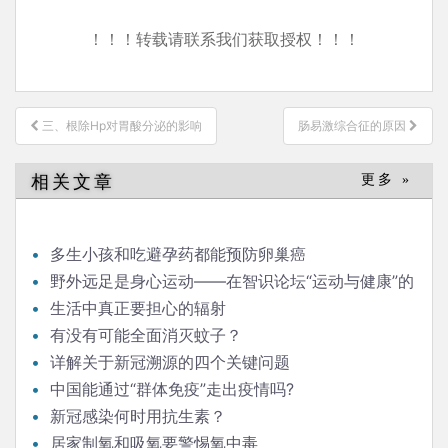
！！！转载请联系我们获取授权！！！
文
三、根除Hp对胃酸分泌的影响
肠易激综合征的原因
章
导
相关文章
更多 »
航
多生小孩和吃避孕药都能预防卵巢癌
野外远足是身心运动——在智识论坛“运动与健康”的
发言
生活中真正要担心的辐射
有没有可能全面消灭蚊子？
详解关于新冠溯源的四个关键问题
中国能通过“群体免疫”走出疫情吗?
新冠感染何时用抗生素？
居家制氧和吸氧要警惕氧中毒