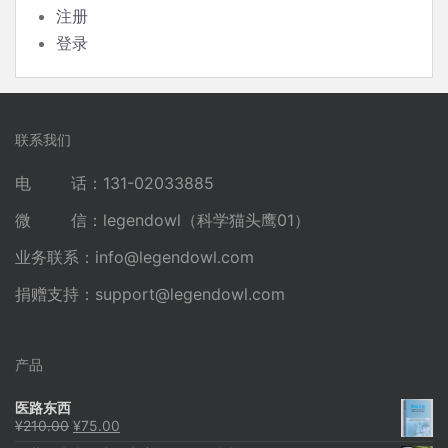
注册
登录
联系我们
电 话：131-02033885
微 信：legendowl（科学猫头鹰01）
业务联系：
info@legendowl.com
捐赠支持：
support@legendowl.com
产品
医路东西
原
当
¥
210.00
¥
75.00
价
前