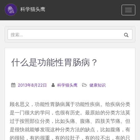
S
科学猫头鹰
TOGG
k
i
p
搜
t
索：
o
m
什么是功能性胃肠病？
a
i
n
2013年8月22日
科学猫头鹰
健康知识
c
o
顾名思义，功能性胃肠病属于功能性疾病。给疾病分类
n
是一门很大的学问，也很有历史。最原始的分类方法莫
t
过于按照部位分类，比如头痛、腹痛、四肢关节痛。但
e
是很快就能够发现这种分类方法的缺点，比如腹痛，有
n
的很轻，有的很重，有的拉肚子，有的拉不出，有的只
t