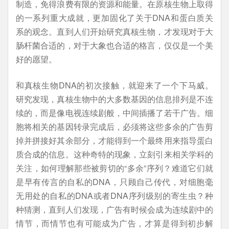
制造，免得浪费有限的资源和能量。在原核生物上取得
的一系列重大成就，更加固化了关于DNA和蛋白质关
系的观念。直到人们开始研究真核生物，才发现对于大
肠杆菌合适的，对于大象也合适的格言，仅仅是一个美
好的愿望。
和真核生物DNA的初次接触，就迎来了一个下马威。
研究发现，真核生物中的大多数基因的信息排列是不连
续的，而是像电视连续剧般，中间插播了若干广告。细
胞将相关的基因转录完成后，必须将这些多余的广告剪
掉并拼接好其余部分，才能得到一个最终用来指导蛋白
质合成的信息。这种奇特的现象，立刻引来相关学科的
关注，如何理解那些被剪切的“多余”序列？难道它们就
是早有传言的自私的DNA，只顾自己传代，对细胞毫
无用处的自私的DNA或者DNA序列级别的寄生虫？种
种猜测，直到人们发现，广告有时候会成为连续剧中的
情节，而情节也有可能成为广告，才算是得到初步解