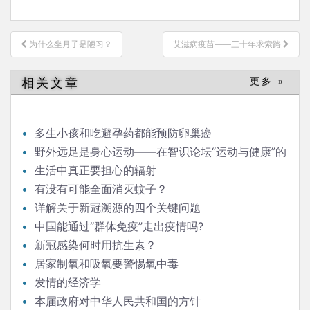
文
为什么坐月子是陋习？
艾滋病疫苗——三十年求索路
章
导
相关文章
更多 »
航
多生小孩和吃避孕药都能预防卵巢癌
野外远足是身心运动——在智识论坛“运动与健康”的
发言
生活中真正要担心的辐射
有没有可能全面消灭蚊子？
详解关于新冠溯源的四个关键问题
中国能通过“群体免疫”走出疫情吗?
新冠感染何时用抗生素？
居家制氧和吸氧要警惕氧中毒
发情的经济学
本届政府对中华人民共和国的方针