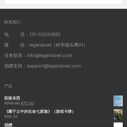
联系我们
电 话：131-02033885
微 信：legendowl（科学猫头鹰01）
业务联系：
info@legendowl.com
捐赠支持：
support@legendowl.com
产品
医路东西
原
当
¥
210.00
¥
75.00
价
前
《藏于土中的生命七家族》（游戏卡牌）
为：
价
¥
96.00
¥210.00。
格
为：
捐赠