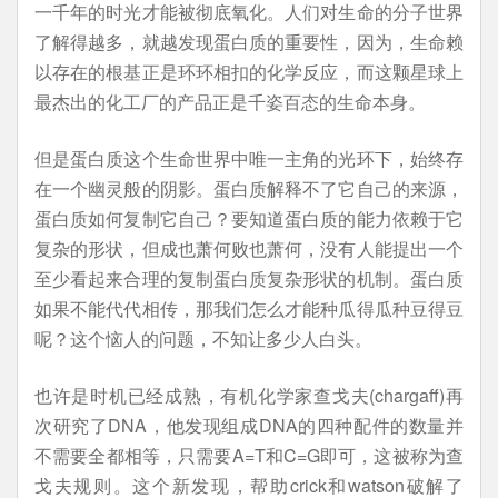
一千年的时光才能被彻底氧化。人们对生命的分子世界
了解得越多，就越发现蛋白质的重要性，因为，生命赖
以存在的根基正是环环相扣的化学反应，而这颗星球上
最杰出的化工厂的产品正是千姿百态的生命本身。
但是蛋白质这个生命世界中唯一主角的光环下，始终存
在一个幽灵般的阴影。蛋白质解释不了它自己的来源，
蛋白质如何复制它自己？要知道蛋白质的能力依赖于它
复杂的形状，但成也萧何败也萧何，没有人能提出一个
至少看起来合理的复制蛋白质复杂形状的机制。蛋白质
如果不能代代相传，那我们怎么才能种瓜得瓜种豆得豆
呢？这个恼人的问题，不知让多少人白头。
也许是时机已经成熟，有机化学家查戈夫(chargaff)再
次研究了DNA，他发现组成DNA的四种配件的数量并
不需要全都相等，只需要A=T和C=G即可，这被称为查
戈夫规则。这个新发现，帮助crick和watson破解了