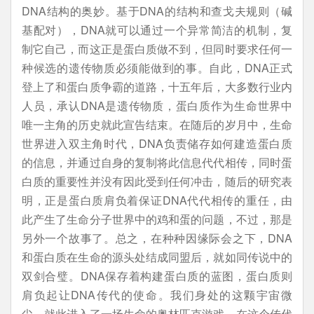
DNA结构的奥妙。基于DNA的结构和查戈夫规则（碱
基配对），DNA就可以通过一个异常简洁的机制，复
制它自己，而这正是蛋白质做不到，但同时要求任何一
种候选的遗传物质必须能做到的事。自此，DNA正式
登上了和蛋白质争霸的道路，十五年后，大多数行业内
人员，承认DNA是遗传物质，蛋白质作为生命世界中
唯一主角的历史就此宣告结束。在随后的岁月中，生命
世界进入双主角时代，DNA负责储存如何建造蛋白质
的信息，并通过自身的复制将此信息代代相传，同时蛋
白质的重要性并没有因此受到任何冲击，随后的研究表
明，正是蛋白质肩负着保证DNA代代相传的重任，由
此产生了生命分子世界中的鸡和蛋的问题，不过，那是
另外一个故事了。总之，在种种因缘际会之下，DNA
和蛋白质在生命的源头处结成同盟后，就如同传说中的
双剑合璧。DNA保存着构建蛋白质的蓝图，蛋白质则
肩负起让DNA传代的使命。我们身处的这颗宇宙微
尘，就此进入了一场生命的奥林匹克游戏，在这个传代