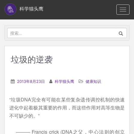
S
科学猫头鹰
TOGG
k
i
p
搜
t
索：
o
m
垃圾的逆袭
a
i
n
2013年8月23日
科学猫头鹰
健康知识
c
o
“垃圾DNA完全有可能在某些复杂遗传调控机制的快速
n
进化中起着极其重要的作用，而这些作用对高等生物是
t
不可缺少的。”
e
n
——— Francis crick (DNA之父，中心法则的创立
t