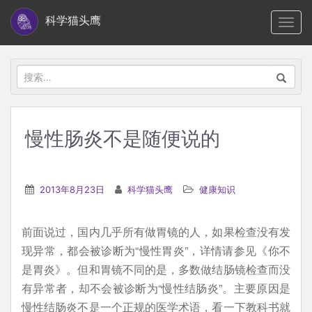
S
科学猫头鹰
TOGG
k
i
p
搜
t
索：
o
m
慢性肠炎不是随便说的
a
i
n
2013年8月23日
科学猫头鹰
健康知识
c
o
前面说过，国内几乎所有做胃镜的人，如果检查没有发
n
现异常，都会被诊断为“慢性胃炎”，详情请参见《你不
t
是胃炎》。但和胃镜不同的是，多数做结肠镜检查而没
e
有异常者，却不会被诊断为“慢性结肠炎”。主要原因是
n
慢性结肠炎不是一个正规的医学术语，看一下教科书就
t