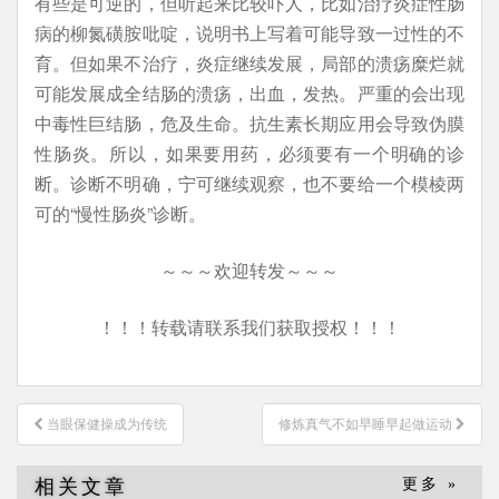
有些是可逆的，但听起来比较吓人，比如治疗炎症性肠
病的柳氮磺胺吡啶，说明书上写着可能导致一过性的不
育。但如果不治疗，炎症继续发展，局部的溃疡糜烂就
可能发展成全结肠的溃疡，出血，发热。严重的会出现
中毒性巨结肠，危及生命。抗生素长期应用会导致伪膜
性肠炎。所以，如果要用药，必须要有一个明确的诊
断。诊断不明确，宁可继续观察，也不要给一个模棱两
可的“慢性肠炎”诊断。
～～～欢迎转发～～～
！！！转载请联系我们获取授权！！！
文
当眼保健操成为传统
修炼真气不如早睡早起做运动
章
导
相关文章
更多 »