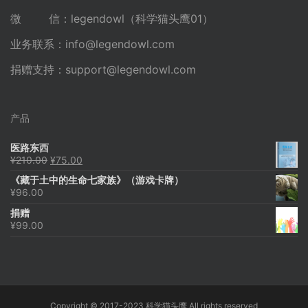
微 信：legendowl（科学猫头鹰01）
业务联系：
info@legendowl.com
捐赠支持：
support@legendowl.com
产品
医路东西
原
当
¥
210.00
¥
75.00
价
前
《藏于土中的生命七家族》（游戏卡牌）
为：
价
¥
96.00
¥210.00。
格
为：
捐赠
¥75.00。
¥
99.00
Copyright © 2017-2023 科学猫头鹰 All rights reserved