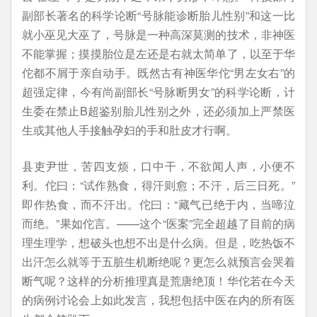
副部长著名的科学论断“号脉能诊断胎儿性别”和这一比
就小巫见大巫了，号脉是一种高深莫测的技术，非神医
不能掌握；摸摸胎位是左还是右就太简单了，以至于华
佗都不屑于亲自动手。既然古有神医华佗“男左女右”的
超强定律，今有尚副部长“号脉断男女”的科学论断，计
生委在禁止B超鉴别胎儿性别之外，还必须加上严禁医
生或其他人手接触孕妇的手和肚皮才行啊。
县吏尹世，苦四支烦，口中干，不欲闻人声，小便不
利。佗曰：“试作熟食，得汗则愈；不汗，后三日死。”
即作热食，而不汗出。佗曰：“藏气已绝于内，当啼泣
而绝。”果如佗言。——这个“医案”完全超越了目前的病
理生理学，想破头也想不出是什么病。但是，吃热饭不
出汗怎么就等于五脏生机断绝呢？更怎么就预言会哭着
断气呢？这样的分析推理真是荒唐绝顶！华佗若在今天
的病例讨论会上如此发言，我想包括中医在内的所有医