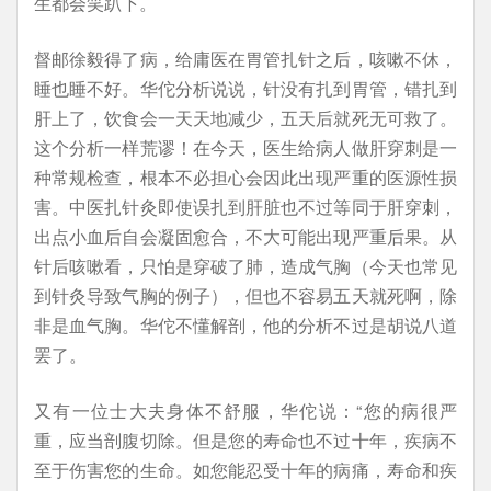
生都会笑趴下。
督邮徐毅得了病，给庸医在胃管扎针之后，咳嗽不休，
睡也睡不好。华佗分析说说，针没有扎到胃管，错扎到
肝上了，饮食会一天天地减少，五天后就死无可救了。
这个分析一样荒谬！在今天，医生给病人做肝穿刺是一
种常规检查，根本不必担心会因此出现严重的医源性损
害。中医扎针灸即使误扎到肝脏也不过等同于肝穿刺，
出点小血后自会凝固愈合，不大可能出现严重后果。从
针后咳嗽看，只怕是穿破了肺，造成气胸（今天也常见
到针灸导致气胸的例子），但也不容易五天就死啊，除
非是血气胸。华佗不懂解剖，他的分析不过是胡说八道
罢了。
又有一位士大夫身体不舒服，华佗说：“您的病很严
重，应当剖腹切除。但是您的寿命也不过十年，疾病不
至于伤害您的生命。如您能忍受十年的病痛，寿命和疾