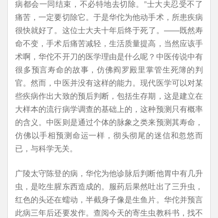
病都会一同结束，不必特地去切除。”士大夫忍受不了
痛苦，一定要切除它。于是华佗为他动手术，所患疾病
很快就好了。这位士大夫十年后终于死了。——既然寿
命不变，手术后痛苦减轻，生活质量提高，当然应该手
术啊，华佗不开刀的医学理由是什么呢？中医传说中有
很多预言寿命的故事，仿佛阎罗殿里掌管生死簿的判
官。然而，中医并没有这样的能力。现代医学可以对某
些疾病作出大致的预后判断，包括生存期，这是建立在
大样本的流行病学调查的基础上的，这种预测只有概率
的含义。中医则是通过个体的脉象之类来预测其寿命，
仿佛以手相预测命运一样，彻头彻尾的迷信和忽悠而
已，与科学无关。
广陵太守陈登的病，华佗为他诊脉后判断他胃中有几升
虫，是吃生腥东西造成的。服药后果然吐出了三升虫，
红色的头还在蠕动，半截身子像是生鱼片。华佗并预言
此病三年后还要发作。查阅今天的寄生虫教科书，找不