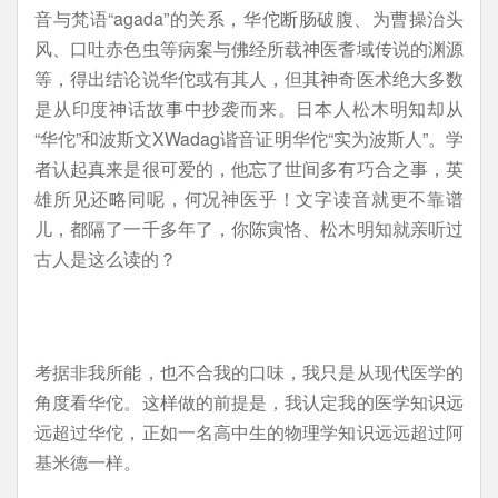
音与梵语“agada”的关系，华佗断肠破腹、为曹操治头
风、口吐赤色虫等病案与佛经所载神医耆域传说的渊源
等，得出结论说华佗或有其人，但其神奇医术绝大多数
是从印度神话故事中抄袭而来。日本人松木明知却从
“华佗”和波斯文XWadag谐音证明华佗“实为波斯人”。学
者认起真来是很可爱的，他忘了世间多有巧合之事，英
雄所见还略同呢，何况神医乎！文字读音就更不靠谱
儿，都隔了一千多年了，你陈寅恪、松木明知就亲听过
古人是这么读的？
考据非我所能，也不合我的口味，我只是从现代医学的
角度看华佗。这样做的前提是，我认定我的医学知识远
远超过华佗，正如一名高中生的物理学知识远远超过阿
基米德一样。