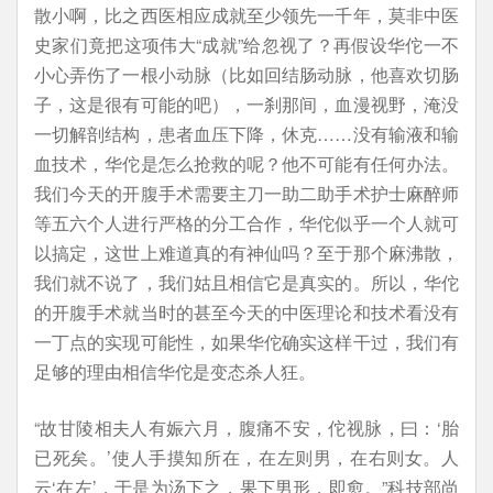
散小啊，比之西医相应成就至少领先一千年，莫非中医
史家们竟把这项伟大“成就”给忽视了？再假设华佗一不
小心弄伤了一根小动脉（比如回结肠动脉，他喜欢切肠
子，这是很有可能的吧），一刹那间，血漫视野，淹没
一切解剖结构，患者血压下降，休克……没有输液和输
血技术，华佗是怎么抢救的呢？他不可能有任何办法。
我们今天的开腹手术需要主刀一助二助手术护士麻醉师
等五六个人进行严格的分工合作，华佗似乎一个人就可
以搞定，这世上难道真的有神仙吗？至于那个麻沸散，
我们就不说了，我们姑且相信它是真实的。所以，华佗
的开腹手术就当时的甚至今天的中医理论和技术看没有
一丁点的实现可能性，如果华佗确实这样干过，我们有
足够的理由相信华佗是变态杀人狂。
“故甘陵相夫人有娠六月，腹痛不安，佗视脉，曰：‘胎
已死矣。’使人手摸知所在，在左则男，在右则女。人
云‘在左’，于是为汤下之，果下男形，即愈。”科技部尚