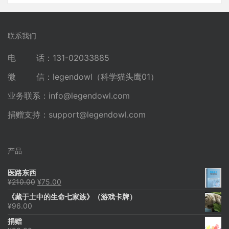
联系我们
电 话：131-02033885
微 信：legendowl（科学猫头鹰01）
业务联系：
info@legendowl.com
捐赠支持：
support@legendowl.com
产品
医路东西
原
当
¥
210.00
¥
75.00
价
前
《藏于土中的生命七家族》（游戏卡牌）
为：
价
¥
96.00
¥210.00。
格
为：
捐赠
¥75.00。