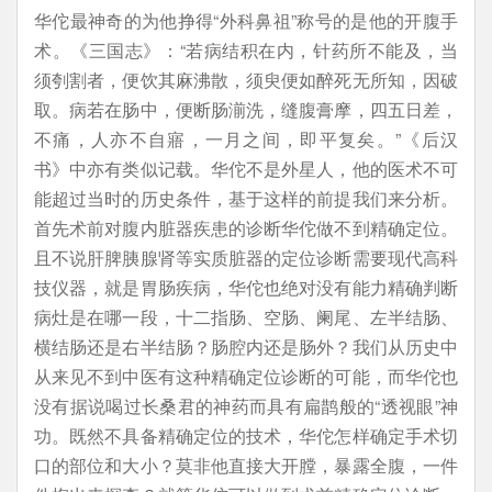
华佗最神奇的为他挣得“外科鼻祖”称号的是他的开腹手
术。《三国志》：“若病结积在内，针药所不能及，当
须刳割者，便饮其麻沸散，须臾便如醉死无所知，因破
取。病若在肠中，便断肠湔洗，缝腹膏摩，四五日差，
不痛，人亦不自寤，一月之间，即平复矣。”《后汉
书》中亦有类似记载。华佗不是外星人，他的医术不可
能超过当时的历史条件，基于这样的前提我们来分析。
首先术前对腹内脏器疾患的诊断华佗做不到精确定位。
且不说肝脾胰腺肾等实质脏器的定位诊断需要现代高科
技仪器，就是胃肠疾病，华佗也绝对没有能力精确判断
病灶是在哪一段，十二指肠、空肠、阑尾、左半结肠、
横结肠还是右半结肠？肠腔内还是肠外？我们从历史中
从来见不到中医有这种精确定位诊断的可能，而华佗也
没有据说喝过长桑君的神药而具有扁鹊般的“透视眼”神
功。既然不具备精确定位的技术，华佗怎样确定手术切
口的部位和大小？莫非他直接大开膛，暴露全腹，一件