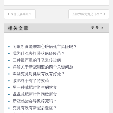
文
为什么会呕吐？
五脏六腑究竟是什么？
章
导
相关文章
更多 »
航
间歇断食能增加心脏病死亡风险吗？
我为什么去打带状疱疹疫苗？
三种最严重的呼吸道传染病
详解关于新冠溯源的四个关键问题
喝酒究竟对健康有没有好处？
减肥终于有了特效药
另一种减肥时尚生酮饮食
说说减肥新时尚间歇断食
新冠感染会导致猝死吗？
究竟有没有新冠后遗症？