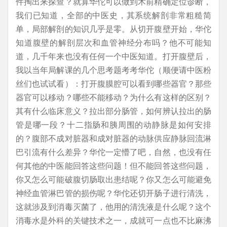
件掏出来探查？就算华佗可以做到术前精确定位诊断，
我们已知道，全部的中医史，其系统解剖非常粗糙简
单，局部解剖的知识几乎是零。从切开腹壁开始，华佗
知道腹壁的解剖层次和血管神经分布吗？他不可能知
道，几千年来也没有任何一个中医知道。打开腹壁后，
我以当年局解课的几个思考题考考华佗（顺便请中医粉
丝们也试试看）：打开腹膜腔可以看到哪些器官？那些
器官可以移动？哪些不能移动？为什么有这样的区别？
其有什么临床意义？拉出部分肠管，如何辨认拉出的肠
管是哪一段？十二指肠和胰周围的动静脉是如何安排
的？腹部不成对脏器和成对脏器的动脉供应静脉回流淋
巴引流有什么差异？华佗一定懵了吧，自然，也没有任
何其他的中医能回答这些问题！但不能回答这些问题，
你又怎么可能破腹切肠取出患结呢？你又怎么可能避免
神经血管淋巴管的损伤呢？华佗还切开肠子进行清洗，
这就涉及到消毒灭菌了，他用的清洗液是什么呢？这个
消毒水是外科的关键技术之一，成就可一点也不比麻沸