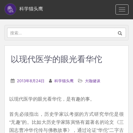
S
科学猫头鹰
TOGG
k
i
p
搜
t
索：
o
m
以现代医学的眼光看华佗
a
i
n
2013年8月24日
科学猫头鹰
大咖健谈
c
o
以现代医学的眼光看华佗，是有趣的事。
n
t
首先必须指出，历史学家以考据的方式研究华佗是很
e
“无趣”的。比如大历史学家陈寅恪有篇著名的论文《三
n
国志曹冲华佗传与佛教故事》，通过论证“华佗”二字古
t