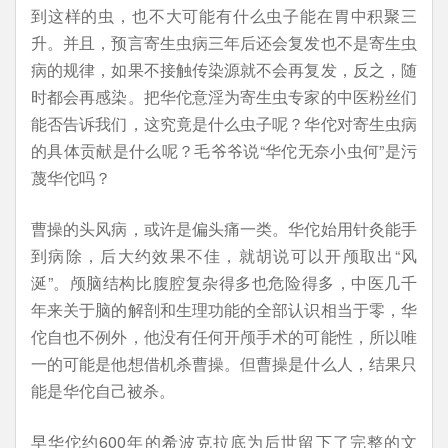
到这样的虫，也不大可能有什么虫子能在胃中积聚三
升。并且，预言寄生虫病三年后还会复发也不是寄生虫
病的规律，如果不接触传染源就不会再复发，反之，随
时都会再感染。把华佗意淫为寄生虫专家的中医粉丝们
能否告诉我们，这究竟是什么虫子呢？华佗对寄生虫病
的具体贡献是什么呢？毛爷爷说“华佗无奈小虫何”是污
蔑华佗吗？
曹操的头风病，或许是偏头痛一类。华佗始用针灸能手
到病除，后大约效果不佳，就胡说可以开颅取出“风
涎”。颅脑结构比腹腔复杂得多也危险得多，中医几千
年来关于脑的解剖和生理功能的全部认识相当于零，华
佗自也不例外，他没有任何开颅手术的可能性，所以唯
一的可能是他想借机杀曹操。但曹操是什么人，结果只
能是华佗自己被杀。
早华佗约600年的希波克拉底为后世留下了完整的文