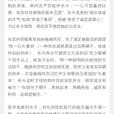
制的美食。韩尚宫严厉批评长今：“一心只想赢得比
赛。舍弃对待食物的基本态度”，长今具有的“画出味道
的才气”也就“变成了毒药”，使她“舍弃了诚意跟真心”。
为让长今彻悟，韩尚宫不惜把她赶出宫去。
在宫外照顾离世前的褓姆尚宫，为了满足她最后的愿望
“吃一口今夏米”（一种尚未成熟需蒸过后再晒干，味道
特别好的米）。长今再次不顾管士大叔的话“至少要晒
个四天以上，味道才会好。”用一种聪明的比较快的方
法烘干，褓姆尚宫吃过后却很失望。而管士老老实实晒
好的米，才是褓姆尚宫记忆中又有嚼劲又香甜的“今夏
米”。长今这时才悟到韩尚宫的深意所在：根本就没有
秘方！“在阳光下晒干，再收起来，再晒再收，诚意和
时间，这就是秘方。”
医学发展到今天，对任何投机取巧的秘方偏方不屑一
顾，这些有效性和安全性建立在荒诞传说和无耻吹嘘上