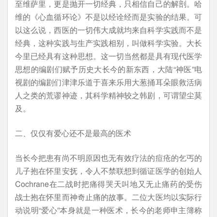
至维萨里，更是抛开一切经典，只相信自己的解剖。哈
维的《心血循环论》不是以经诠经而是实验的结果。可
以这么说，西医的一切伟大成就均来自科学实践而不是
经典，这种实践与生产实践相别，叫做科学实验。大长
今里已经具有这种思想。这一切当然都是具有现代医学
思想的编剧们赋予历史大长今的新东西，大陆“神医”电
视剧的编剧们津津乐道于喜来乐用大葱捅耳朵眼救活病
人之类的荒谬神迹，其科学精神较之韩剧，可谓望尘莫
及。
二、仅仅有爱心还不是最高的医术
当长今把患有尚不明原因也无有效疗法的痘疮的乞丐的
儿子抱在怀里安抚，令人不禁联想到循证医学的创始人
Cochrane在二战时把痛得哭天叫地又无止痛药的受伤
战士抱在怀里而神奇止痛的故事。二位大医均以实际行
动说明“爱心”本身就是一种医术，长今的老师申主簿称