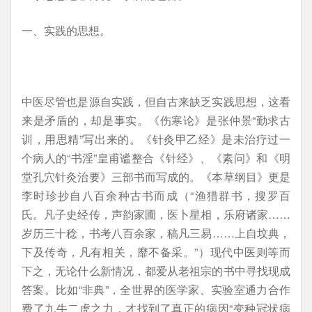
一、实践的思想。
中医尽管也是源自实践，但自古来缺乏实践思想，这看
来是矛盾的，却是事实。《伤寒论》是张仲景“勤求古
训，用思精”写出来的。《针灸甲乙经》是未治疗过一
个病人的“书淫”皇甫谧整合《针经》、《素问》和《明
堂孔穴针灸治要》三部书而写成的。《本草纲目》更是
李时珍抄自八百余种古书而成（“渔猎群书，搜罗百
氏。凡子史经传，声韵家圃，医卜星相，乐府诸家……
岁历三十稔，书考八百余家，稿凡三易……上自坟典，
下及传奇，凡有相关，靡不备采。”）现代中医则等而
下之，无论什么新情况，都爱从老祖宗的书中寻找现成
答案。比如“非典”，全世界的医学家、实验室通力合作
费了九牛二虎之力，才找到了真正的病因“变种冠状病