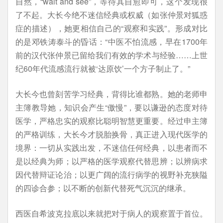
自然，“wait and see”，等待其自愈即可，这个发现很
了不起。大长今绝不迷信经典或权威（如张仲景对狐惑
症的描述），她更相信自己的“观察和实践”。形成对比
的是邓铁涛泰斗的昏话：“中医不怕流感，早在1700年
前的汉代张仲景已留给我们有效的学术与经验……上世
纪60年代流感流行就被‘达原饮’一个方子制止了。”
大长今也曾刻苦学习经典，背得比谁都熟。她的老师申
主簿教导她，知识会产生“傲慢”，要以谦逊的态度对待
医学，严格忠实的观察比聪明智慧更重要。经过申主簿
的严格训练，大长今才脱胎换骨，真正进入现代医学的
境界：一切从实践出发，不迷信任何经典，以患者而不
是以经典为师；以严格的医学观察代替思辨；以辨病求
因代替辩证论治；以更广阔的流行病学的视野补充狭隘
的四诊合参；以不断的创新代替死气沉沉的继承。
西医自希波克拉底以来就把对于病人的观察置于首位。