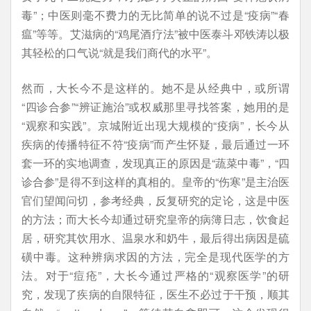
毒”；中医则毫不费力的无比简单的说不过是“疫病”“春
瘟”等等。艾滋病的“鸡尾酒疗法”被中医泰斗邓铁涛以极
其轻松的口气说“就是我们商代的水平”。
然而，大长今不是这样的。她不是从经典中，或所谓
“四诊合参”“辨证施治”或权威那里寻找答案，她用的是
“观察和实践”。京城附近出现大规模的“疫病”，长今从
疾病的传播特征不符“疫病”而产生怀疑，最后通过一环
套一环的实地调查，发现真正的原因是“蔬菜中毒”，“四
诊合参”是得不到这样的真相的。皇帝的“伤寒”是主治医
官们望闻问切，参考经典，反复研究的定论，这是中医
的方法；而大长今却通过研究皇帝的病簿日志，饮食起
居，研究其饮用水、温泉水和奶牛，最后得出病因是硫
磺中毒。这种辨病求因的方法，完全是现代医学的方
法。对于“痘疮”，大长今通过严格的“观察医学”的研
究，发现了疾病的自限特征，医生不必过于干预，顺其