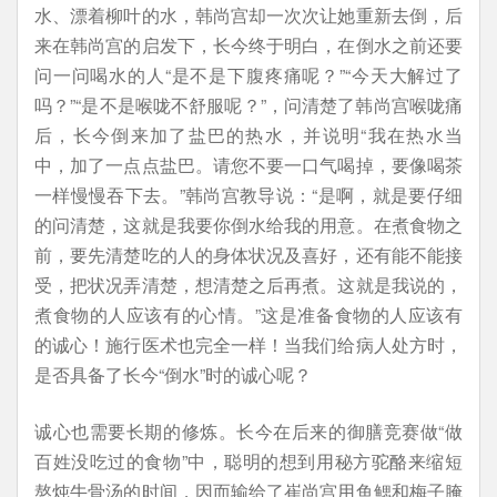
水、漂着柳叶的水，韩尚宫却一次次让她重新去倒，后
来在韩尚宫的启发下，长今终于明白，在倒水之前还要
问一问喝水的人“是不是下腹疼痛呢？”“今天大解过了
吗？”“是不是喉咙不舒服呢？”，问清楚了韩尚宫喉咙痛
后，长今倒来加了盐巴的热水，并说明“我在热水当
中，加了一点点盐巴。请您不要一口气喝掉，要像喝茶
一样慢慢吞下去。”韩尚宫教导说：“是啊，就是要仔细
的问清楚，这就是我要你倒水给我的用意。在煮食物之
前，要先清楚吃的人的身体状况及喜好，还有能不能接
受，把状况弄清楚，想清楚之后再煮。这就是我说的，
煮食物的人应该有的心情。”这是准备食物的人应该有
的诚心！施行医术也完全一样！当我们给病人处方时，
是否具备了长今“倒水”时的诚心呢？
诚心也需要长期的修炼。长今在后来的御膳竞赛做“做
百姓没吃过的食物”中，聪明的想到用秘方驼酪来缩短
熬炖牛骨汤的时间，因而输给了崔尚宫用鱼鳃和梅子腌