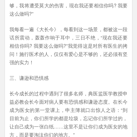
够，我将遭受莫大的伤害，现在我还要相信你吗? 我要
这么做吗?”
我每看一遍《大长今》，每看到这一场景，都被这一段
话所震动，轰轰作响于耳中，三日不绝，“现在我还要
相信你吗? 我要这么做吗?”我觉得这是对所有医生的拷
问！施行医术的人，仅仅有爱心是不够的，还必须有坚
强的实力！
三、谦逊和恐惧感
长今成长的过程中遇到了很多名师，典医监医学教授申
益必教会长今面对病人要有恐惧感和谦逊态度。在长今
成为医女的第一堂课上，申主簿就口出惊人之语：“到
目前为止，你们所学的都是垃圾，忘记你们所学过的，
让自己成为一张白纸……这里不是让你们成为医女的地
方，而是要淘汰你们的地方。”