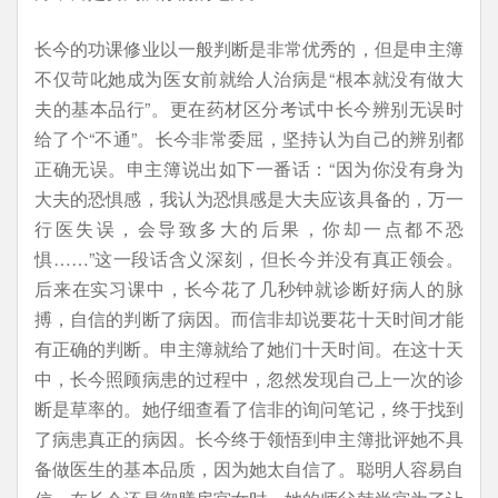
长今的功课修业以一般判断是非常优秀的，但是申主簿
不仅苛叱她成为医女前就给人治病是“根本就没有做大
夫的基本品行”。更在药材区分考试中长今辨别无误时
给了个“不通”。长今非常委屈，坚持认为自己的辨别都
正确无误。申主簿说出如下一番话：“因为你没有身为
大夫的恐惧感，我认为恐惧感是大夫应该具备的，万一
行医失误，会导致多大的后果，你却一点都不恐
惧……”这一段话含义深刻，但长今并没有真正领会。
后来在实习课中，长今花了几秒钟就诊断好病人的脉
搏，自信的判断了病因。而信非却说要花十天时间才能
有正确的判断。申主簿就给了她们十天时间。在这十天
中，长今照顾病患的过程中，忽然发现自己上一次的诊
断是草率的。她仔细查看了信非的询问笔记，终于找到
了病患真正的病因。长今终于领悟到申主簿批评她不具
备做医生的基本品质，因为她太自信了。聪明人容易自