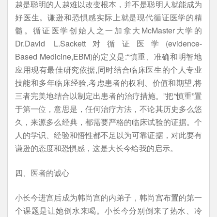
越是聪明的人越难以改变根本，并不是聪明人就能成为
好医生。谦逊和恐惧感实际上就是现代循证医学的精
髓。循证医学创始人之一加拿大McMaster大学的
Dr.David L.Sackett对循证医学(evidence-
Based Medicine,EBM)的定义是:“慎重、准确和明智地
应用现有最佳研究依据,同时结合临床医生的个人专业
技能和多年临床经验,考虑患者的权利、价值和期望,将
三者完美地结合以制定出患者的治疗措施。”把“慎重”置
于第一位，意思是，任何治疗方法，不论其历史多么悠
久，来源多么经典，都需要严格的临床试验的证据。个
人的学识、经验和悟性都不足以为可靠证据，对此要有
谦逊的态度和恐惧感，这是大长今给我的启示。
四、医者的诚心
小长今进宫后成为韩尚宫的内弟子，韩尚宫布置的第一
个课题是让她倒水来喝。小长今分别倒来了热水、冷