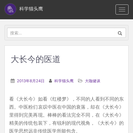
S
科学猫头鹰
TOGG
k
i
p
搜
t
索：
o
m
大长今的医道
a
i
n
2013年8月24日
科学猫头鹰
大咖健谈
c
o
看《大长今》如看《红楼梦》，不同的人看到不同的东
n
西。中医粉们哀叹中医在中国的衰落，却在《大长今》
t
里得到完美再现。棒棒的看法完全不同，在《大长今》
e
精美的传统包装下，有锐利的现代视角，《大长今》的
n
医学思想远非传统医学所能包含。
t