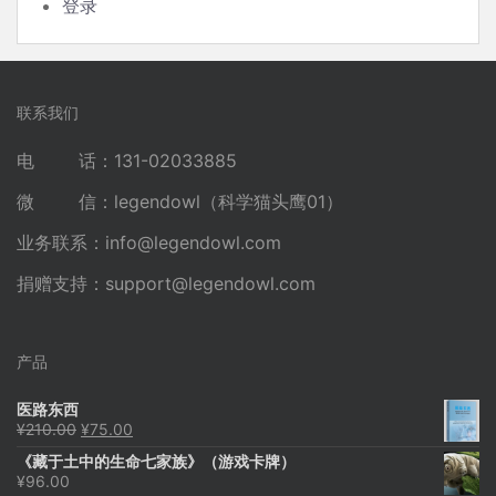
登录
联系我们
电 话：131-02033885
微 信：legendowl（科学猫头鹰01）
业务联系：
info@legendowl.com
捐赠支持：
support@legendowl.com
产品
医路东西
原
当
¥
210.00
¥
75.00
价
前
《藏于土中的生命七家族》（游戏卡牌）
为：
价
¥
96.00
¥210.00。
格