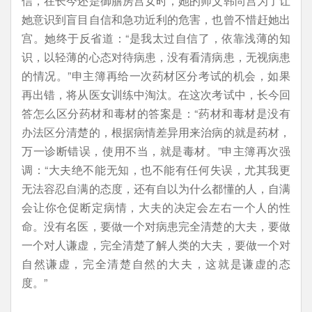
信，在长今还是御膳房宫女时，她的师父韩尚宫为了让
她意识到盲目自信和急功近利的危害，也曾不惜赶她出
宫。她终于反省道：“是我太过自信了，依靠浅薄的知
识，以轻薄的心态对待病患，没有看清病患，无视病患
的情况。”申主簿再给一次药材区分考试的机会，如果
再出错，将从医女训练中淘汰。在这次考试中，长今回
答怎么区分药材和毒材的答案是：“药材和毒材是没有
办法区分清楚的，根据病情差异用来治病的就是药材，
万一诊断错误，使用不当，就是毒材。”申主簿再次强
调：“大夫绝不能无知，也不能有任何失误，尤其我更
无法容忍自满的态度，还有自以为什么都懂的人，自满
会让你仓促断定病情，大夫的决定会左右一个人的性
命。没有名医，要做一个对病患完全清楚的大夫，要做
一个对人谦虚，完全清楚了解人类的大夫，要做一个对
自然谦虚，完全清楚自然的大夫，这就是谦虚的态
度。”