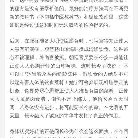
的秘方是没有医学价值的。最好的治疗方法写在不断更
新的教科书（不包括中医教科书）和循证指南里，这些
证据是经过诚意和时间无法取巧的检验得来的。
后来，在派往准备大明使臣膳食时，韩尚宫得知正使大
人患有消渴症，毅然将山珍海味换成清淡饮食。这种诚
心不被理解，韩尚宫被抓。朝廷官员要长今换一桌能让
正使大人心胸开怀的山珍海味。这时长今坚决说：“不
可以！”她冒着杀头的危险陈述，做饮食的人绝对不可
以端有害人体的饮食菜肴！她宁可舍弃展现料理手艺的
机会，也要费尽心思帮正使大人准备有益的菜肴。正使
大人虽是肉食者，倒也不是个鄙夫，他给长今五天时
间，若身体没有进步，将可能要长今的命。在之后的五
天里，长今融入了诚意的才华才发挥了真正的作用。
身体状况好转的正使问长今为什么会这么固执，长今回