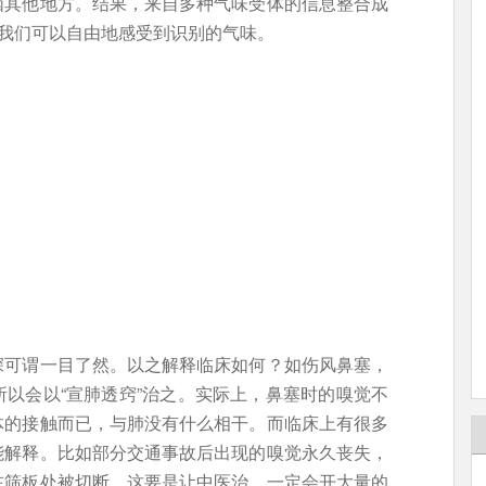
脑其他地方。结果，来自多种气味受体的信息整合成
得我们可以自由地感受到识别的气味。
深可谓一目了然。以之解释临床如何？如伤风鼻塞，
以会以“宣肺透窍”治之。实际上，鼻塞时的嗅觉不
体的接触而已，与肺没有什么相干。而临床上有很多
能解释。比如部分交通事故后出现的嗅觉永久丧失，
在筛板处被切断。这要是让中医治，一定会开大量的