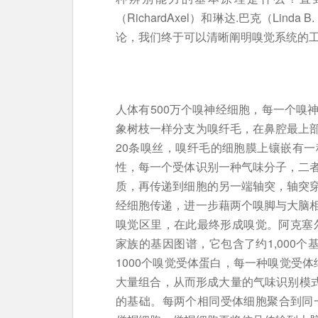
（RichardAxel）和琳达.巴克（Lin
论，我们终于可以清晰阐明嗅觉系统的
人体有500万个嗅神经细胞，每一个嗅
象树枝一样分支为嗅纤毛，在鼻腔最上
20条嗅丝，嗅纤毛的细胞膜上镶嵌有
性，每一个受体识别一种气味分子，二
质，再传递到细胞的另一端轴突，轴突
经细胞传递，进一步藉两个嗅脚与大脑
嗅觉区里，在此最终形成嗅觉。阿克塞
家族的基因图谱，它包含了约1,000个
1000个嗅觉受体蛋白，每一种嗅觉受体
大量组合，从而形成大量的气味识别模式
的基础。每两个相同受体细胞聚合到同一