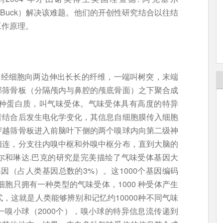
da B. Buck）解决该难题。他们的开创性研究结合以往结
工作原理。
神经细胞向两边伸出长长的纤维，一端叫树突，末端
部筛骨板（分隔颅内与鼻腔的颅底骨面）之下聚合成
一种蛋白质，叫气味受体。气味受体具有高度的特异
者结合后发生电化学变化，其信息自细胞膜传入细胞
穿越筛骨板进入前脑叶下侧的两个嗅球内向第二级神
相连，分支往内嗅中枢和外嗅中枢分布，直到大脑的
尔和琳达.巴克的研究是完美描绘了气味受体基因大
基因（占人类基因总数的3%）。这1000个基因编码
细胞只拥有一种类型的气味受体，1000 种受体产生
，这就是人类能够辨别和记忆约10000种不同气味
嗅小球（2000个），嗅小球的特异信息流传递到