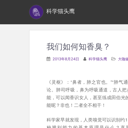
S
科学猫头鹰
k
i
p
t
o
我们如何知香臭？
m
a
2013年8月24日
科学猫头鹰
大咖
i
n
c
《灵枢》：“鼻者，肺之官也。”“肺气
o
论。肺司呼吸，鼻为呼吸通道，古人把
n
能，可以闻香识女人，甚至练成田伯光的
t
能呢？非也！二者全不相干！
e
n
科学家早就发现，人类嗅觉可以识别约1
t
种辨别能力的基本原理是什么？直到2