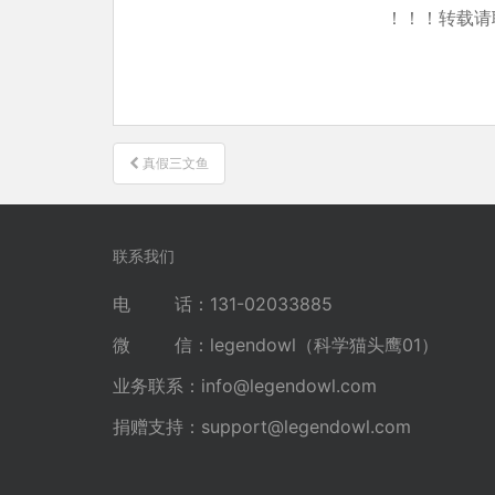
！！！转载请
文
真假三文鱼
章
导
航
联系我们
电 话：131-02033885
微 信：legendowl（科学猫头鹰01）
业务联系：
info@legendowl.com
捐赠支持：
support@legendowl.com