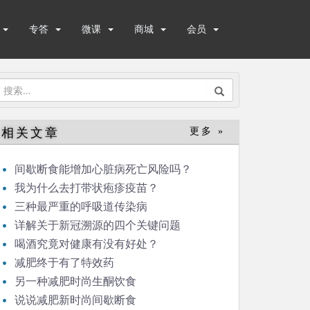
专答
微课
商城
会员
搜
索：
相关文章
更多 »
间歇断食能增加心脏病死亡风险吗？
我为什么去打带状疱疹疫苗？
三种最严重的呼吸道传染病
详解关于新冠溯源的四个关键问题
喝酒究竟对健康有没有好处？
减肥终于有了特效药
另一种减肥时尚生酮饮食
说说减肥新时尚间歇断食