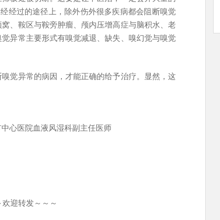
神经经过的途径上，除外伤外很多疾病都会阻断嗅觉
颅窝、鞍区与鞍旁肿瘤、颅内压增高症与脑积水、老
嗅觉异常主要形式有嗅觉减退、缺失、嗅幻觉与嗅觉
断嗅觉异常的病因，才能正确的给予治疗。显然，这
市中心医院血液风湿科副主任医师
～欢迎转发～～～