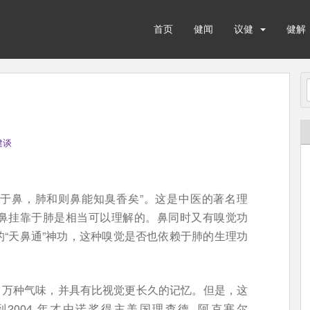
首页
健闻
议健
健解
健谈
通于鼻，肺和则鼻能知臭香矣”。这是中医的著名理
鼻挂靠于肺是相当可以理解的。鼻同时又有嗅觉功
“天鼻通”神功，这种嗅觉是否也依赖于肺的生理功
 万种气味，并具有比视觉更长久的记忆。但是，这
004 年才由诺奖得主美国理查德. 阿克塞尔